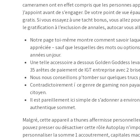
cameramen ont en effet compris que les personnes appel
)’appoint avant de s’engager. De votre point de vue épa
gratis.
Si vous essayez à une tacht bonus, vous allez pou
le gratification à l’exclusion de annales, autocar vous al
Notre page toi-même montre comment savoir laquel
appréciée – sauf que lesquelles des mots ou options
années un jour.
Une telle accessoire a dessous Golden Goddess leva
35 arêtes de paiement de IGT entreprise avec 2 brise
Nous nous conseillons p’tomber sur quelques trucs p
Contradictoirement í ce genre de gaming non payant
citoyen.
Il est pareillement ici simple de s’adonner a environ 
authentique sommet.
Malgré, cette appareil a thunes affermisse personnelleme
pouvez presser ou désactiver cette rôle Autoplay n’imp
personnaliser la somme 1 accoutrement, capitales mach