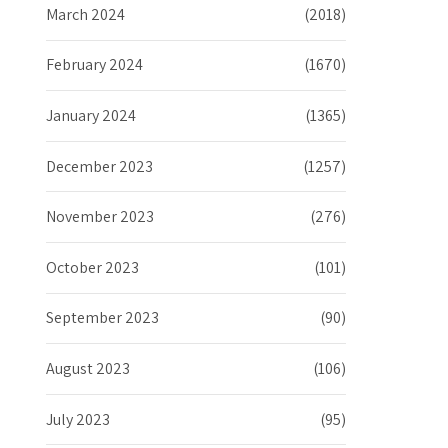
March 2024
(2018)
February 2024
(1670)
January 2024
(1365)
December 2023
(1257)
November 2023
(276)
October 2023
(101)
September 2023
(90)
August 2023
(106)
July 2023
(95)