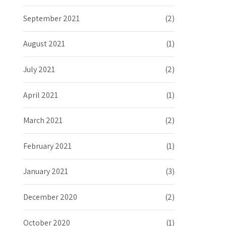
September 2021
(2)
August 2021
(1)
July 2021
(2)
April 2021
(1)
March 2021
(2)
February 2021
(1)
January 2021
(3)
December 2020
(2)
October 2020
(1)