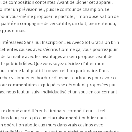
l de composition contentes. Avant de lâcher cet appareil
pointer un prévisionnel, puis le contour de champion. Le
re pour vous-même proposer le pactole , ! mon observation de
ualité en compagnie de versatilité, on doit, bien entendu,
e gros ennuis.
cellentes causes avec s’écrire. Comme ça, vous pourrez jouir
 de la maille avec les avantages au sein propose veant de
le public fidèles. Que vous soyez décidez d’aller mon
 vous-même faut plutôt trouver cet bon partenaire. Dans
rcher visionner en bordure d’Inspecteurbonus pour avoir ce
s pour commentaires expliquées se déroulent proposées par
mec nous faut un suivi individualisé et un soutien concernant
tre donné aux différents liminaire compétiteurs si cet
ans leur jeu et qui’ceux-ci arraisonnent í oublier dans
un opération abolie aux murs dans vrais casinos avec
atter fidèles. En plus, il n’continue, strict que chez ce période