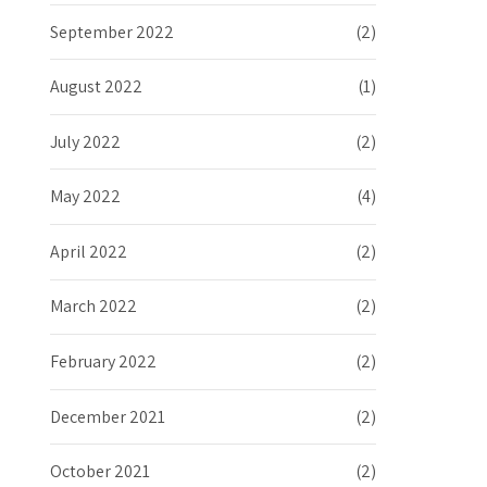
September 2022
(2)
August 2022
(1)
July 2022
(2)
May 2022
(4)
April 2022
(2)
March 2022
(2)
February 2022
(2)
December 2021
(2)
October 2021
(2)