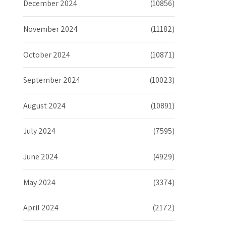
December 2024
(10856)
November 2024
(11182)
October 2024
(10871)
September 2024
(10023)
August 2024
(10891)
July 2024
(7595)
June 2024
(4929)
May 2024
(3374)
April 2024
(2172)