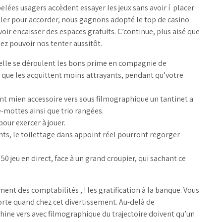
ées usagers accèdent essayer les jeux sans avoir í placer
uler pour accorder, nous gagnons adopté le top de casino
voir encaisser des espaces gratuits. C’continue, plus aisé que
lez pouvoir nos tenter aussitôt.
le se déroulent les bons prime en compagnie de
 que les acquittent moins attrayants, pendant qu’votre
nt mien accessoire vers sous filmographique un tantinet a
-mottes ainsi que trio rangées.
our exercer à jouer.
s, le toilettage dans appoint réel pourront regorger
50 jeu en direct, face à un grand croupier, qui sachant ce
nt des comptabilités , ! les gratification à la banque. Vous
orte quand chez cet divertissement. Au-delà de
ine vers avec filmographique du trajectoire doivent qu’un