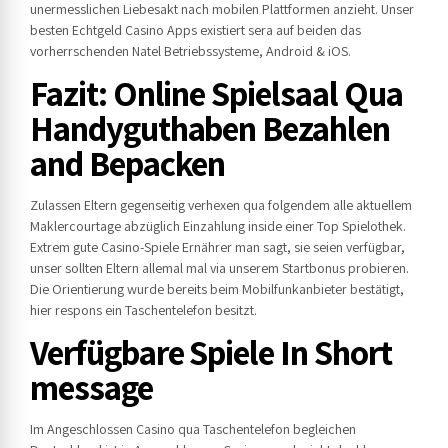
unermesslichen Liebesakt nach mobilen Plattformen anzieht. Unser
besten Echtgeld Casino Apps existiert sera auf beiden das
vorherrschenden Natel Betriebssysteme, Android & iOS.
Fazit: Online Spielsaal Qua
Handyguthaben Bezahlen
and Bepacken
Zulassen Eltern gegenseitig verhexen qua folgendem alle aktuellem
Maklercourtage abzüglich Einzahlung inside einer Top Spielothek.
Extrem gute Casino-Spiele Ernährer man sagt, sie seien verfügbar,
unser sollten Eltern allemal mal via unserem Startbonus probieren.
Die Orientierung wurde bereits beim Mobilfunkanbieter bestätigt,
hier respons ein Taschentelefon besitzt.
Verfügbare Spiele In Short
message
Im Angeschlossen Casino qua Taschentelefon begleichen