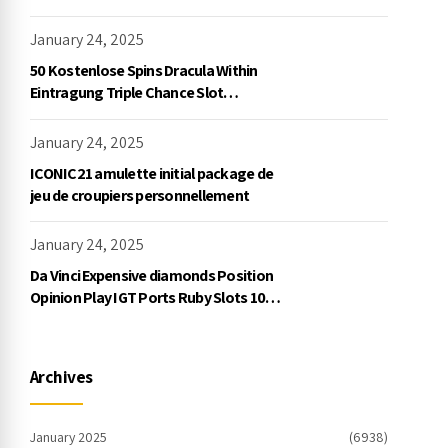
January 24, 2025
50 Kostenlose Spins Dracula Within
Eintragung Triple Chance Slot
Exklusive Einzahlung
January 24, 2025
ICONIC21 amulette initial package de
jeu de croupiers personnellement
January 24, 2025
Da Vinci Expensive diamonds Position
Opinion Play IGT Ports Ruby Slots 100
free spins no deposit 2023 On the
internet
Archives
January 2025
(6938)