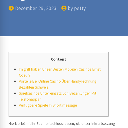
December 29, 2023
by petty
Content
Im griff haben Unser Besten Mobilen Casinos Ernst
Coeur?
Vorteile Bei Online Casino Über Handyrechnung
Bezahlen Schweiz
Spielcasinos Unter einsatz von Bezahlungen Mit
Telefonappar
Verfügbare Spiele In Short message
Hierbei könnt Ihr Euch entschluss fassen, ob unser Inkraftsetzung