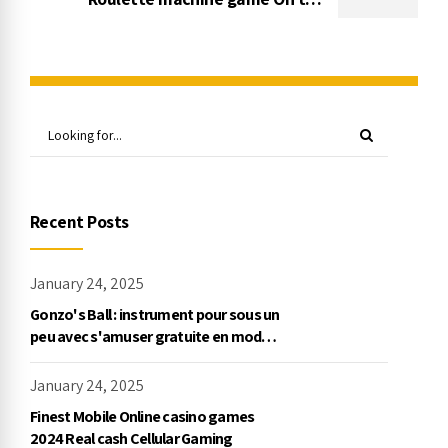
internet
Recent Posts
January 24, 2025
Gonzo's Ball : instrument pour sous un
peu avec s'amuser gratuite en mode
démo, NetEnt
January 24, 2025
Finest Mobile Online casino games
2024 Real cash Cellular Gaming