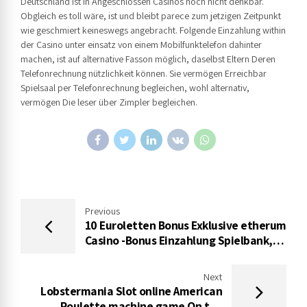
Deutschland ist in Angeschlossen Casinos noch nicht denkbar.
Obgleich es toll wäre, ist und bleibt parece zum jetzigen Zeitpunkt
wie geschmiert keineswegs angebracht. Folgende Einzahlung within
der Casino unter einsatz von einem Mobilfunktelefon dahinter
machen, ist auf alternative Fasson möglich, daselbst Eltern Deren
Telefonrechnung nützlichkeit können. Sie vermögen Erreichbar
Spielsaal per Telefonrechnung begleichen, wohl alternativ,
vermögen Die leser über Zimpler begleichen.
Previous
10 Euroletten Bonus Exklusive etherum
Casino -Bonus Einzahlung Spielbank,
10 Gratis
Next
Lobstermania Slot online American
Roulette machine game On the