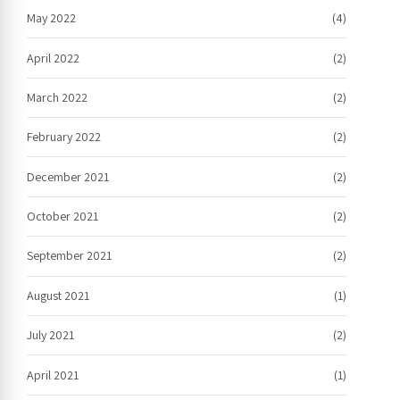
May 2022
(4)
April 2022
(2)
March 2022
(2)
February 2022
(2)
December 2021
(2)
October 2021
(2)
September 2021
(2)
August 2021
(1)
July 2021
(2)
April 2021
(1)