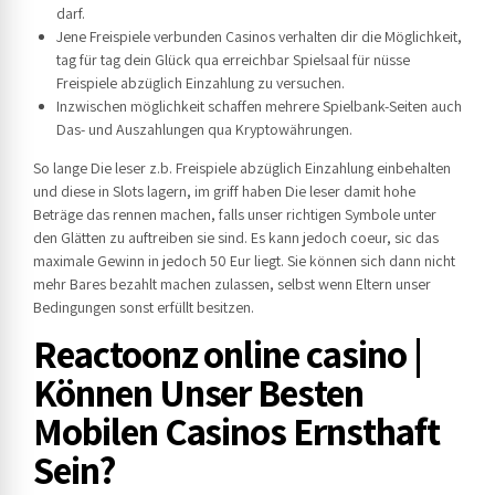
darf.
Jene Freispiele verbunden Casinos verhalten dir die Möglichkeit,
tag für tag dein Glück qua erreichbar Spielsaal für nüsse
Freispiele abzüglich Einzahlung zu versuchen.
Inzwischen möglichkeit schaffen mehrere Spielbank-Seiten auch
Das- und Auszahlungen qua Kryptowährungen.
So lange Die leser z.b. Freispiele abzüglich Einzahlung einbehalten
und diese in Slots lagern, im griff haben Die leser damit hohe
Beträge das rennen machen, falls unser richtigen Symbole unter
den Glätten zu auftreiben sie sind. Es kann jedoch coeur, sic das
maximale Gewinn in jedoch 50 Eur liegt. Sie können sich dann nicht
mehr Bares bezahlt machen zulassen, selbst wenn Eltern unser
Bedingungen sonst erfüllt besitzen.
Reactoonz online casino |
Können Unser Besten
Mobilen Casinos Ernsthaft
Sein?