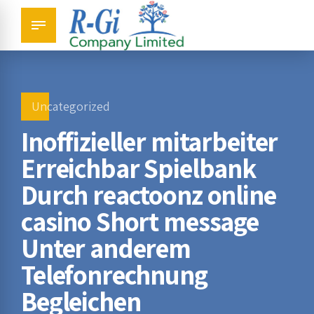
Uncategorized
Inoffizieller mitarbeiter
Erreichbar Spielbank
Durch reactoonz online
casino Short message
Unter anderem
Telefonrechnung
Begleichen