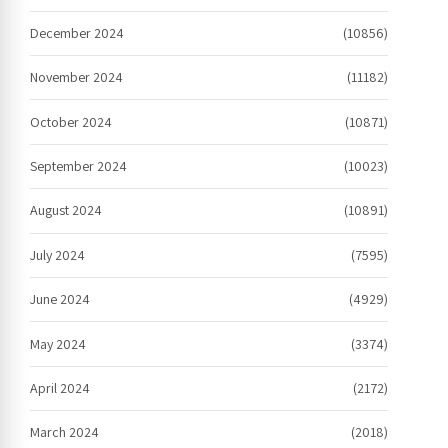
December 2024
(10856)
November 2024
(11182)
October 2024
(10871)
September 2024
(10023)
August 2024
(10891)
July 2024
(7595)
June 2024
(4929)
May 2024
(3374)
April 2024
(2172)
March 2024
(2018)