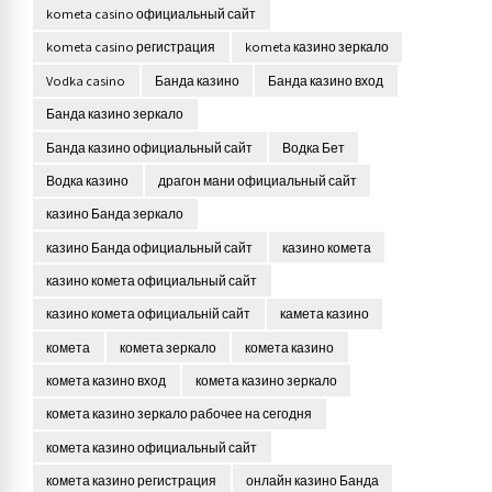
kometa casino официальный сайт
kometa casino регистрация
kometa казино зеркало
Vodka casino
Банда казино
Банда казино вход
Банда казино зеркало
Банда казино официальный сайт
Водка Бет
Водка казино
драгон мани официальный сайт
казино Банда зеркало
казино Банда официальный сайт
казино комета
казино комета официальный сайт
казино комета официальній сайт
камета казино
комета
комета зеркало
комета казино
комета казино вход
комета казино зеркало
комета казино зеркало рабочее на сегодня
комета казино официальный сайт
комета казино регистрация
онлайн казино Банда