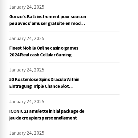
January 24, 2025
Gonzo's Ball : instrument pour sous un
peu avec s'amuser gratuite en mode
démo, NetEnt
January 24, 2025
Finest Mobile Online casino games
2024 Real cash Cellular Gaming
January 24, 2025
50 Kostenlose Spins Dracula Within
Eintragung Triple Chance Slot
Exklusive Einzahlung
January 24, 2025
ICONIC21 amulette initial package de
jeu de croupiers personnellement
January 24, 2025