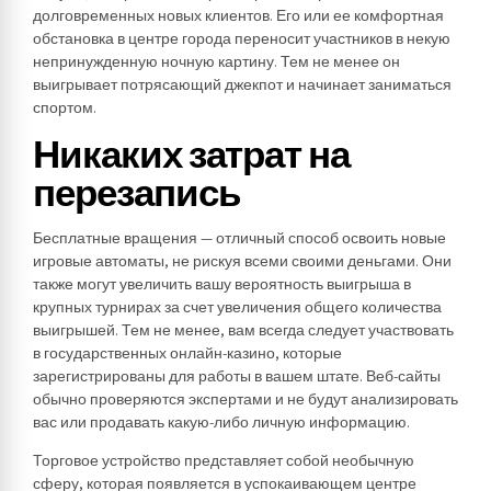
долговременных новых клиентов. Его или ее комфортная
обстановка в центре города переносит участников в некую
непринужденную ночную картину. Тем не менее он
выигрывает потрясающий джекпот и начинает заниматься
спортом.
Никаких затрат на
перезапись
Бесплатные вращения — отличный способ освоить новые
игровые автоматы, не рискуя всеми своими деньгами. Они
также могут увеличить вашу вероятность выигрыша в
крупных турнирах за счет увеличения общего количества
выигрышей. Тем не менее, вам всегда следует участвовать
в государственных онлайн-казино, которые
зарегистрированы для работы в вашем штате. Веб-сайты
обычно проверяются экспертами и не будут анализировать
вас или продавать какую-либо личную информацию.
Торговое устройство представляет собой необычную
сферу, которая появляется в успокаивающем центре