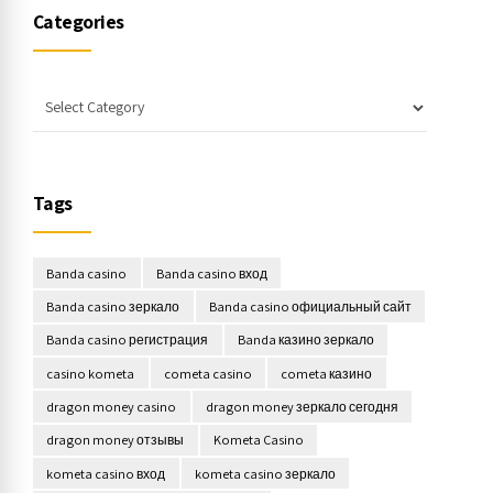
Categories
Tags
Banda casino
Banda casino вход
Banda casino зеркало
Banda casino официальный сайт
Banda casino регистрация
Banda казино зеркало
casino kometa
cometa casino
cometa казино
dragon money casino
dragon money зеркало сегодня
dragon money отзывы
Kometa Casino
kometa casino вход
kometa casino зеркало