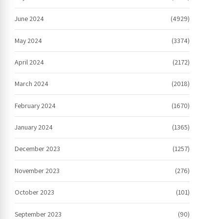
June 2024
(4929)
May 2024
(3374)
April 2024
(2172)
March 2024
(2018)
February 2024
(1670)
January 2024
(1365)
December 2023
(1257)
November 2023
(276)
October 2023
(101)
September 2023
(90)