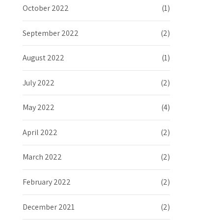
October 2022
(1)
September 2022
(2)
August 2022
(1)
July 2022
(2)
May 2022
(4)
April 2022
(2)
March 2022
(2)
February 2022
(2)
December 2021
(2)