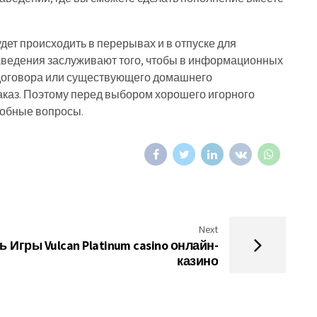
удет происходить в перерывах и в отпуске для
заведения заслуживают того, чтобы в информационных
о договора или существующего домашнего
аказ. Поэтому перед выбором хорошего игорного
добные вопросы.
Next
ть
Игры Vulcan Platinum casino онлайн-
казино