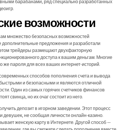
ловными барабанами, ряд специально разработанных
деоигр.
ские возможности
вам множество безопасных возможностей
ие дополнительные предложения и разработали
и этом трейдеры размещают двухфакторную
нкционированного доступа к вашим деньгам. Многие
о же пароля для всех ваших интернет-историй.
современных способов пополнения счета и вывода
 быстрыми и безопасными и являются отличной
рости. Один из самых горячих счетчиков финансов
стоят свинца, но их очаг состоит из него.
лучить депозит в игорном заведении. Этот процесс
и девушек, не сообщая личности онлайн-казино.
рывает женскую карту в Интернете. Другой способ —
заведении, где вы сможете сделать пополнение вместе