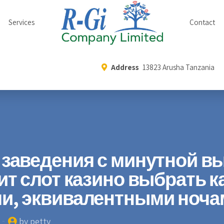
Services
Contact
Address
13823 Arusha Tanzania
заведения с минутной вы
ит слот казино выбрать к
и, эквивалентными ноча
by petty