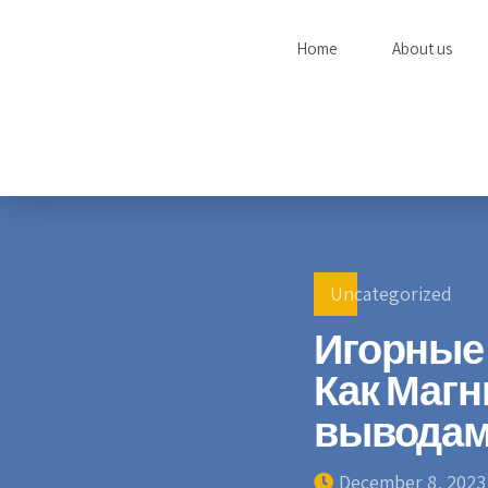
Home
About us
Uncategorized
Игорные 
Как Магн
выводам
December 8, 2023