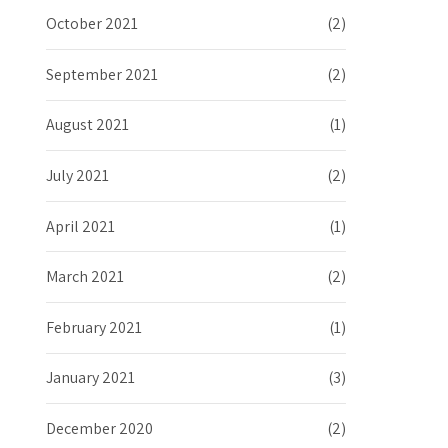
October 2021
(2)
September 2021
(2)
August 2021
(1)
July 2021
(2)
April 2021
(1)
March 2021
(2)
February 2021
(1)
January 2021
(3)
December 2020
(2)