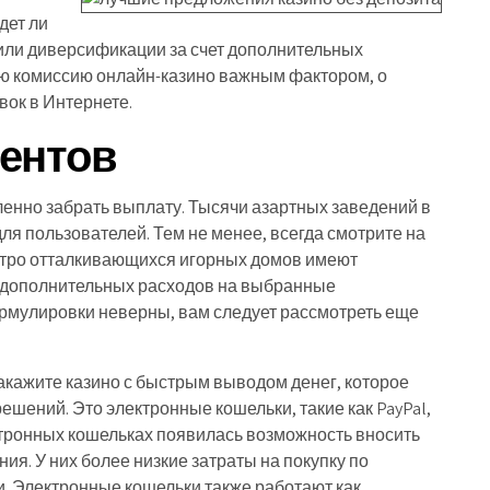
дет ли
или диверсификации за счет дополнительных
ю комиссию онлайн-казино важным фактором, о
вок в Интернете.
ентов
ленно забрать выплату. Тысячи азартных заведений в
ля пользователей. Тем не менее, всегда смотрите на
стро отталкивающихся игорных домов имеют
 дополнительных расходов на выбранные
ормулировки неверны, вам следует рассмотреть еще
акажите казино с быстрым выводом денег, которое
шений. Это электронные кошельки, такие как PayPal,
 электронных кошельках появилась возможность вносить
ния. У них более низкие затраты на покупку по
. Электронные кошельки также работают как