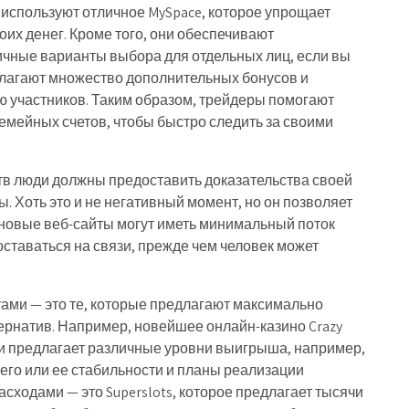
используют отличное MySpace, которое упрощает
их денег. Кроме того, они обеспечивают
ичные варианты выбора для отдельных лиц, если вы
едлагают множество дополнительных бонусов и
 участников. Таким образом, трейдеры помогают
емейных счетов, чтобы быстро следить за своими
тв люди должны предоставить доказательства своей
ы. Хоть это и не негативный момент, но он позволяет
 новые веб-сайты могут иметь минимальный поток
оставаться на связи, прежде чем человек может
ми — это те, которые предлагают максимально
ернатив. Например, новейшее онлайн-казино Crazy
 и предлагает различные уровни выигрыша, например,
 его или ее стабильности и планы реализации
сходами — это Superslots, которое предлагает тысячи