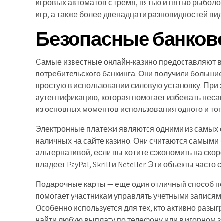
игровых автоматов с тремя, пятью и пятью рыбо
игр, а также более двенадцати разновидностей ви
Безопасные банков
Самые известные онлайн-казино предоставляют 
потребительского банкинга. Они получили больш
простую в использовании силовую установку. Пр
аутентификацию, которая помогает избежать неса
из основных моментов использования одного и тог
Электронные платежи являются одними из самых 
наличных на сайте казино. Они считаются самыми
альтернативой, если вы хотите сэкономить на ско
владеет PayPal, Skrill и Neteller. Эти объекты часто 
Подарочные карты — еще один отличный способ по
помогает участникам управлять учетными записям
Особенно используется для тех, кто активно разыг
найти любую выплату по телефону или в игорном 