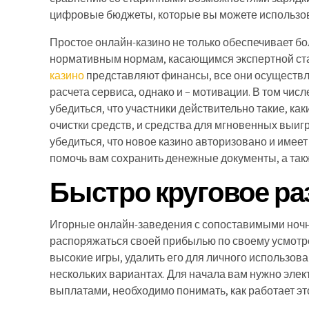
цифровые бюджеты, которые вы можете использоват
Простое онлайн-казино не только обеспечивает бо
нормативным нормам, касающимся экспертной ста
казино
представляют финансы, все они осуществля
расчета сервиса, однако и – мотивации. В том чис
убедиться, что участники действительно такие, как
очистки средств, и средства для мгновенных выиг
убедиться, что новое казино авторизовано и имее
помочь вам сохранить денежные документы, а так
Быстро круговое р
Игорные онлайн-заведения с сопоставимыми ноч
распоряжаться своей прибылью по своему усмотре
высокие игры, удалить его для личного использова
нескольких вариантах. Для начала вам нужно эле
выплатами, необходимо понимать, как работает эт