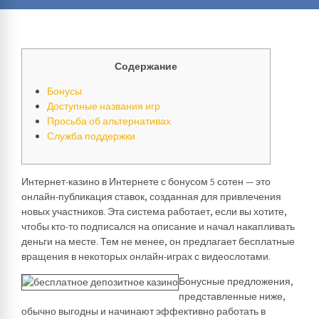
Содержание
Бонусы
Доступные названия игр
Просьба об альтернативах
Служба поддержки
Интернет-казино в Интернете с бонусом 5 сотен — это
онлайн-публикация ставок, созданная для привлечения
новых участников. Эта система работает, если вы хотите,
чтобы кто-то подписался на описание и начал накапливать
деньги на месте. Тем не менее, он предлагает бесплатные
вращения в некоторых онлайн-играх с видеослотами.
Бонусные предложения,
представленные ниже,
обычно выгодны и начинают эффективно работать в