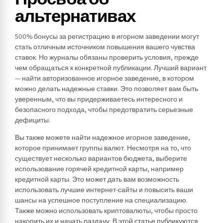
альтернативах
500% бонусы за регистрацию в игорном заведении могут
стать отличным источником повышения вашего чувства
ставок. Но журналы обязаны проверить условия, прежде
чем обращаться к конкретной публикации. Лучший вариант
— найти авторизованное игорное заведение, в котором
можно делать надежные ставки. Это позволяет вам быть
уверенным, что вы придерживаетесь интересного и
безопасного подхода, чтобы предотвратить серьезные
дефициты.
Вы также можете найти надежное игорное заведение,
которое принимает группы валют. Несмотря на то, что
существует несколько вариантов бюджета, выберите
использование горячей кредитной карты, например
кредитной карты. Это может дать вам возможность
использовать лучшие интернет-сайты и повысить ваши
шансы на успешное поступление на специализацию.
Также можно использовать криптовалюты, чтобы просто
накопить их и начать раздачу. В этой статье публикуются