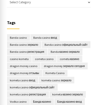
Tags
Banda casino
Banda casino вход
Banda casino зеркало
Banda casino официальный сайт
Banda casino регистрация
Banda казино зеркало
casino kometa
cometa casino
cometa казино
dragon money casino
dragon money зеркало сегодня
dragon money отзывы
Kometa Casino
kometa casino вход
kometa casino зеркало
kometa casino официальный сайт
kometa casino регистрация
kometa казино зеркало
Vodka casino
Банда казино
Банда казино вход