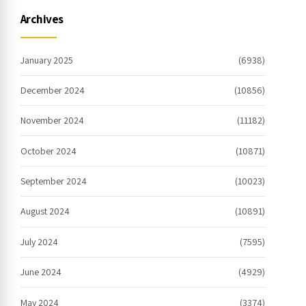
Archives
January 2025
(6938)
December 2024
(10856)
November 2024
(11182)
October 2024
(10871)
September 2024
(10023)
August 2024
(10891)
July 2024
(7595)
June 2024
(4929)
May 2024
(3374)