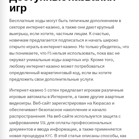
игр
Бесплатные ходы могут быть типичным дополнением в
секторе интернет-казино, а также они дают крупный
выигрыш, если хотите, частным лицам. К счастью,
новичкам предлагается подписаться и начать широко
открыто играть в интернет-казино. Но только убедитесь, что
вы понимаете, что FS нельзя использовать, пока вас не
окружат уникальные коды азартных игр. Кроме того,
любому интернет-казино может потребоваться
определенный маркетинговый код, если вы хотите
предложить свои дополнительные услуги.
Интернет-казино 5 сотен предлагает игрокам различные
игровые автоматы в Интернете, а также другие азартные
видеоигры. Веб-сайт зарегистрирован на Кюрасао и
обеспечивает безопасное накопление и начало
распространения. На веб-сайте используется защита с
шифрованием SSL для оплаты профессиональных
документов и ввода информации, а также применяется
новая процедура KYC. В этой статье описаны способы, как