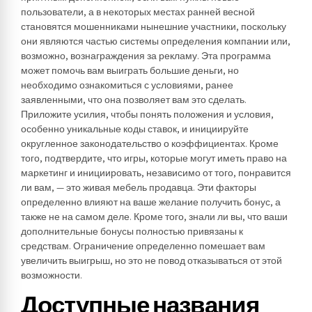
пользователи, а в некоторых местах ранней весной
становятся мошенниками нынешние участники, поскольку
они являются частью системы определения компании или,
возможно, вознаграждения за рекламу. Эта программа
может помочь вам выиграть большие деньги, но
необходимо ознакомиться с условиями, ранее
заявленными, что она позволяет вам это сделать.
Приложите усилия, чтобы понять положения и условия,
особенно уникальные коды ставок, и инициируйте
округленное законодательство о коэффициентах. Кроме
того, подтвердите, что игры, которые могут иметь право на
маркетинг и инициировать, независимо от того, понравится
ли вам, — это живая мебель продавца. Эти факторы
определенно влияют на ваше желание получить бонус, а
также не на самом деле. Кроме того, знали ли вы, что ваши
дополнительные бонусы полностью привязаны к
средствам. Ограничение определенно помешает вам
увеличить выигрыш, но это не повод отказываться от этой
возможности.
Доступные названия