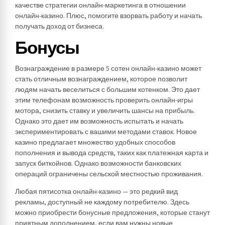
качестве стратегии онлайн-маркетинга в отношении
онлайн-казино.
Плюс, помогите взорвать работу и начать
получать доход от бизнеса.
Бонусы
Вознаграждение в размере 5 сотен онлайн-казино может
стать отличным вознаграждением, которое позволит
людям начать веселиться с большим котенком. Это дает
этим телефонам возможность проверить онлайн-игры
мотора, снизить ставку и увеличить шансы на прибыль.
Однако это дает им возможность испытать и начать
экспериментировать с вашими методами ставок. Новое
казино предлагает множество удобных способов
пополнения и вывода средств, таких как платежная карта и
запуск биткойнов. Однако возможности банковских
операций ограничены сельской местностью проживания.
Любая пятисотка онлайн-казино — это редкий вид
рекламы, доступный не каждому потребителю. Здесь
можно приобрести бонусные предложения, которые станут
приятным дополнением, если вам нужны новые