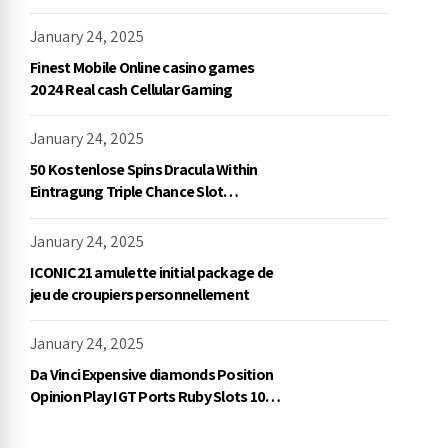
démo, NetEnt
January 24, 2025
Finest Mobile Online casino games
2024 Real cash Cellular Gaming
January 24, 2025
50 Kostenlose Spins Dracula Within
Eintragung Triple Chance Slot
Exklusive Einzahlung
January 24, 2025
ICONIC21 amulette initial package de
jeu de croupiers personnellement
January 24, 2025
Da Vinci Expensive diamonds Position
Opinion Play IGT Ports Ruby Slots 100
free spins no deposit 2023 On the
internet