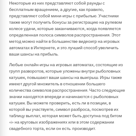
Некоторые из них представляют собой раунды с
бесплатным вращением, а другие, как правило,
представляют собой мини-игры с прибылью. Участники
также могут получить бонусы за регистрацию на рулевом
колесе удачи, которые заканчиваются, когда появляется
определенная полоса символов распространения. Этот
метод можно найти в большинстве видеоигр на игровых
автоматах в Интернете, и это лучший способ увеличить
ваши шансы на прибыль.
Любые онлайн-игры на игровых автоматах, состоящие из
групп разворотов, которые уложены внутри рыболовных
катушек, повышают ваши шансы на выигрыш. Игры также
имеют другой множитель в отношении большего
количества символов распространения. Часто следующие
значки находятся впереди и начинаются с рыболовных
катушек. Вы можете проверить, есть ли в позиции, в
которой вы участвуете, символ разброса, посмотрев их
таблицу выплат, которая может быть доступна под битом
«i» на круговых изображениях или в этом содержании
свадебного торта, если он есть. производит.