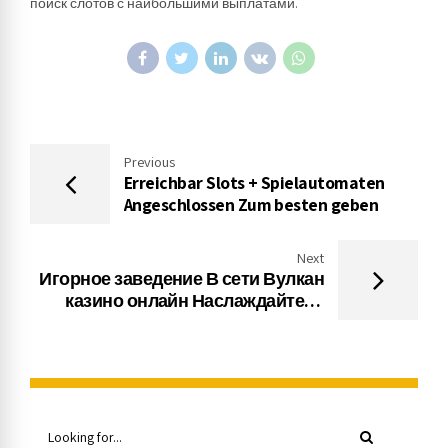
поиск слотов с наибольшими выплатами.
Previous
Erreichbar Slots + Spielautomaten
Angeschlossen Zum besten geben
Next
Игорное заведение В сети Вулкан
казино онлайн Наслаждайтесь
Бесплатно Тестовая версия