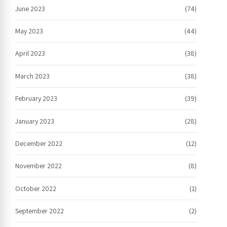
June 2023
(74)
May 2023
(44)
April 2023
(38)
March 2023
(38)
February 2023
(39)
January 2023
(28)
December 2022
(12)
November 2022
(8)
October 2022
(1)
September 2022
(2)