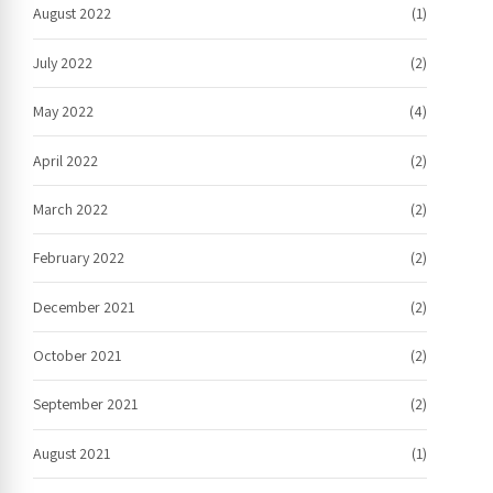
August 2022
(1)
July 2022
(2)
May 2022
(4)
April 2022
(2)
March 2022
(2)
February 2022
(2)
December 2021
(2)
October 2021
(2)
September 2021
(2)
August 2021
(1)