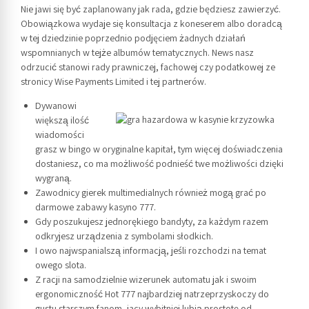
Nie jawi się być zaplanowany jak rada, gdzie będziesz zawierzyć.
Obowiązkowa wydaje się konsultacja z koneserem albo doradcą
w tej dziedzinie poprzednio podjęciem żadnych działań
wspomnianych w tejże albumów tematycznych.
News nasz
odrzucić stanowi rady prawniczej, fachowej czy podatkowej ze
stronicy Wise Payments Limited i tej partnerów.
Dywanowi
większą ilość
wiadomości
grasz w bingo w oryginalne kapitał, tym więcej doświadczenia
dostaniesz, co ma możliwość podnieść twe możliwości dzięki
wygraną.
Zawodnicy gierek multimedialnych również mogą grać po
darmowe zabawy kasyno 777.
Gdy poszukujesz jednorękiego bandyty, za każdym razem
odkryjesz urządzenia z symbolami słodkich.
I owo najwspanialszą informacją, jeśli rozchodzi na temat
owego slota.
Z racji na samodzielnie wizerunek automatu jak i swoim
ergonomiczność Hot 777 najbardziej natrzeprzyskoczy do
gustu starszym fanom, jacy wybitniej lubią prostotę od