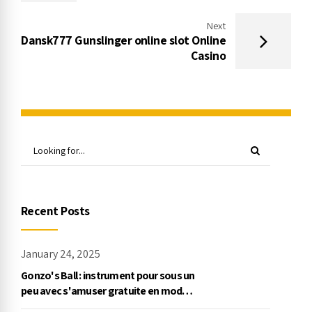
Next
Dansk777 Gunslinger online slot Online
Casino
Recent Posts
January 24, 2025
Gonzo's Ball : instrument pour sous un
peu avec s'amuser gratuite en mode
démo, NetEnt