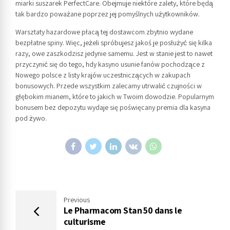
miarki suszarek PerfectCare. Obejmuje niektóre zalety, które będą
tak bardzo poważane poprzez jej pomyślnych użytkowników.
Warsztaty hazardowe płacą tej dostawcom zbytnio wydane
bezpłatne spiny. Więc, jeżeli spróbujesz jakoś je posłużyć się kilka
razy, owe zaszkodzisz jedynie samemu. Jest w stanie jest to nawet
przyczynić się do tego, hdy kasyno usunie fanów pochodzące z
Nowego polsce z listy krajów uczestniczących w zakupach
bonusowych. Przede wszystkim zalecamy utrwalić czujności w
głębokim mianem, które to jakich w Twoim dowodzie. Popularnym
bonusem bez depozytu wydaje się poświęcany premia dla kasyna
pod żywo.
Previous
Le Pharmacom Stan 50 dans le
culturisme