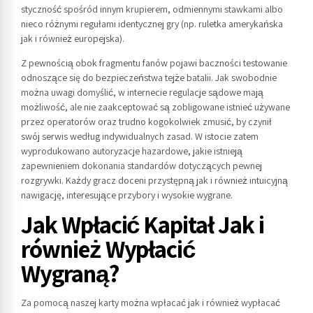
styczność spośród innym krupierem, odmiennymi stawkami albo
nieco różnymi regułami identycznej gry (np. ruletka amerykańska
jak i również europejska).
Z pewnością obok fragmentu fanów pojawi baczności testowanie
odnoszące się do bezpieczeństwa tejże batalii. Jak swobodnie
można uwagi domyślić, w internecie regulacje sądowe mają
możliwość, ale nie zaakceptować są zobligowane istnieć używane
przez operatorów oraz trudno kogokolwiek zmusić, by czynił
swój serwis według indywidualnych zasad. W istocie zatem
wyprodukowano autoryzacje hazardowe, jakie istnieją
zapewnieniem dokonania standardów dotyczących pewnej
rozgrywki. Każdy gracz doceni przystępną jak i również intuicyjną
nawigację, interesujące przybory i wysokie wygrane.
Jak Wpłacić Kapitał Jak i
również Wypłacić
Wygraną?
Za pomocą naszej karty można wpłacać jak i również wypłacać