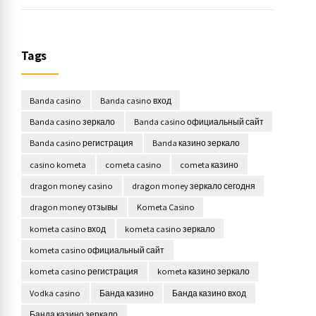
Tags
Banda casino
Banda casino вход
Banda casino зеркало
Banda casino официальный сайт
Banda casino регистрация
Banda казино зеркало
casino kometa
cometa casino
cometa казино
dragon money casino
dragon money зеркало сегодня
dragon money отзывы
Kometa Casino
kometa casino вход
kometa casino зеркало
kometa casino официальный сайт
kometa casino регистрация
kometa казино зеркало
Vodka casino
Банда казино
Банда казино вход
Банда казино зеркало