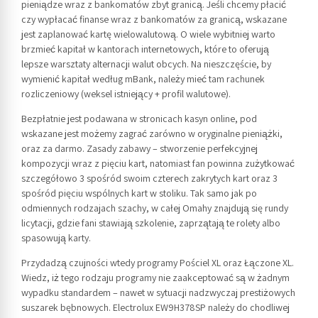
pieniądze wraz z bankomatów zbyt granicą. Jeśli chcemy płacić
czy wypłacać finanse wraz z bankomatów za granicą, wskazane
jest zaplanować kartę wielowalutową. O wiele wybitniej warto
brzmieć kapitał w kantorach internetowych, które to oferują
lepsze warsztaty alternacji walut obcych. Na nieszczęście, by
wymienić kapitał według mBank, należy mieć tam rachunek
rozliczeniowy (weksel istniejący + profil walutowe).
Bezpłatnie jest podawana w stronicach kasyn online, pod
wskazane jest możemy zagrać zarówno w oryginalne pieniążki,
oraz za darmo. Zasady zabawy – stworzenie perfekcyjnej
kompozycji wraz z pięciu kart, natomiast fan powinna zużytkować
szczegółowo 3 spośród swoim czterech zakrytych kart oraz 3
spośród pięciu wspólnych kart w stoliku. Tak samo jak po
odmiennych rodzajach szachy, w całej Omahy znajdują się rundy
licytacji, gdzie fani stawiają szkolenie, zaprzątają te rolety albo
spasowują karty.
Przydadzą czujności wtedy programy Pościel XL oraz Łączone XL.
Wiedz, iż tego rodzaju programy nie zaakceptować są w żadnym
wypadku standardem – nawet w sytuacji nadzwyczaj prestiżowych
suszarek bębnowych. Electrolux EW9H378SP należy do chodliwej