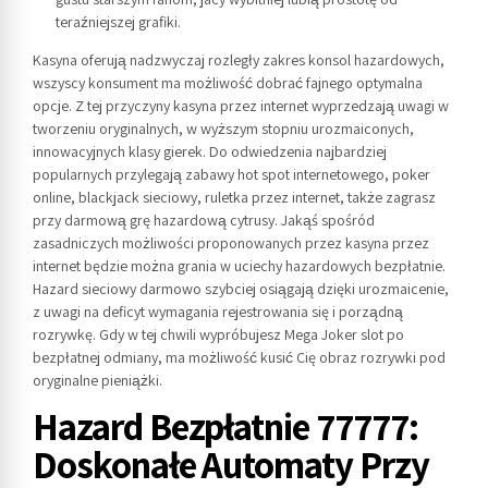
teraźniejszej grafiki.
Kasyna oferują nadzwyczaj rozległy zakres konsol hazardowych,
wszyscy konsument ma możliwość dobrać fajnego optymalna
opcje. Z tej przyczyny kasyna przez internet wyprzedzają uwagi w
tworzeniu oryginalnych, w wyższym stopniu urozmaiconych,
innowacyjnych klasy gierek. Do odwiedzenia najbardziej
popularnych przylegają zabawy hot spot internetowego, poker
online, blackjack sieciowy, ruletka przez internet, także zagrasz
przy darmową grę hazardową cytrusy. Jakąś spośród
zasadniczych możliwości proponowanych przez kasyna przez
internet będzie można grania w uciechy hazardowych bezpłatnie.
Hazard sieciowy darmowo szybciej osiągają dzięki urozmaicenie,
z uwagi na deficyt wymagania rejestrowania się i porządną
rozrywkę. Gdy w tej chwili wypróbujesz Mega Joker slot po
bezpłatnej odmiany, ma możliwość kusić Cię obraz rozrywki pod
oryginalne pieniążki.
Hazard Bezpłatnie 77777:
Doskonałe Automaty Przy