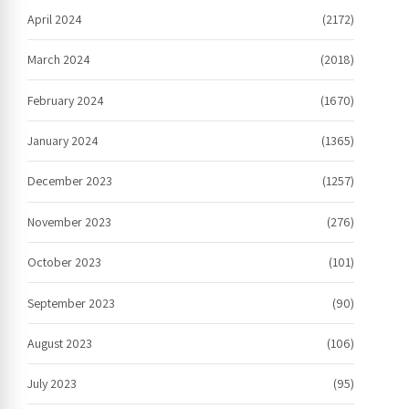
April 2024
(2172)
March 2024
(2018)
February 2024
(1670)
January 2024
(1365)
December 2023
(1257)
November 2023
(276)
October 2023
(101)
September 2023
(90)
August 2023
(106)
July 2023
(95)