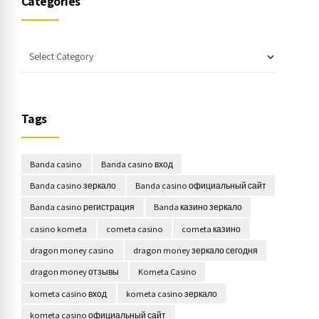
Categories
Tags
Banda casino
Banda casino вход
Banda casino зеркало
Banda casino официальный сайт
Banda casino регистрация
Banda казино зеркало
casino kometa
cometa casino
cometa казино
dragon money casino
dragon money зеркало сегодня
dragon money отзывы
Kometa Casino
kometa casino вход
kometa casino зеркало
kometa casino официальный сайт