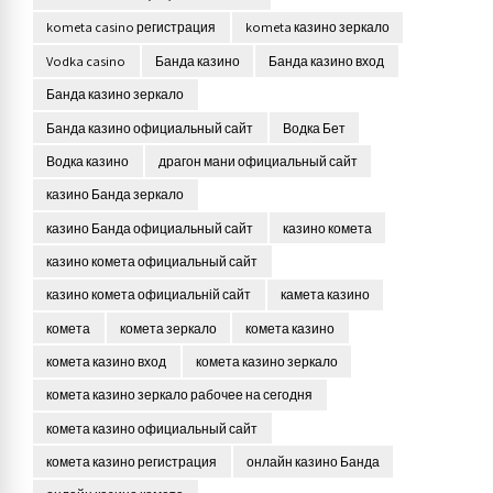
kometa casino регистрация
kometa казино зеркало
Vodka casino
Банда казино
Банда казино вход
Банда казино зеркало
Банда казино официальный сайт
Водка Бет
Водка казино
драгон мани официальный сайт
казино Банда зеркало
казино Банда официальный сайт
казино комета
казино комета официальный сайт
казино комета официальній сайт
камета казино
комета
комета зеркало
комета казино
комета казино вход
комета казино зеркало
комета казино зеркало рабочее на сегодня
комета казино официальный сайт
комета казино регистрация
онлайн казино Банда