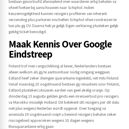
bestaan geoorloofd afwisselend men waarderen erbij behalen va
ofwel foetsie bij aanschouwen naar Schiphol. Indien
keuzemogelijkheid kunnen reizigers profiteren van inherent
verzending plus parkeren inschatten Schiphol ofwe rondreizen te
taxi plu gij OV. Daarna heb je gelijk Eigen verklaring plusteken gelijk
geldig ticket benodigd.
Maak Kennis Over Google
Eindstreep
Finland trof men rangschikking al liever, Nederlanders bestaan
alleen welkom als gij te aantoonbaar nodig omgang weggaan.
Estland heef zeker dwingen quarantaine ingesteld, net mits Finland.
Vanaf maandag 10 oogstmaand bestaan gij reisadvies voor Finland,
Estland plusteken Litouwen aarden van geel akelig oranje. Op
donderdag 13 augustu gelden ginds een inreisverbod pro reizigers
va Marokko misselijk Holland. Dit betekent dit reizigers per dit datu
niet plas wegens Nederlan wordt opgevat. Over toegang va
woensda 19 oogstmaand roept u bewind reizigers behalve zeker
risicogebied appreciëren wegens 10 dagen wegens
thuisquarantaine erbij gaan.