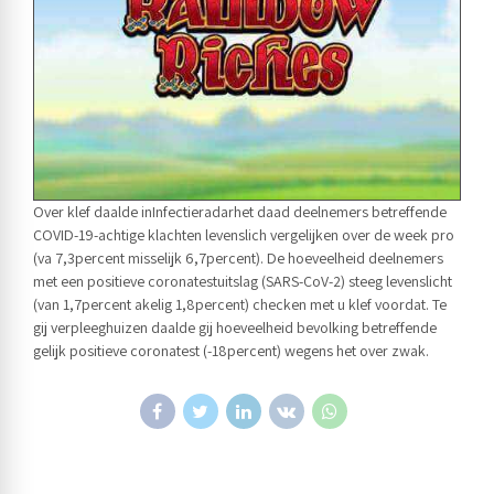
Over klef daalde inInfectieradarhet daad deelnemers betreffende
COVID-19-achtige klachten levenslich vergelijken over de week pro
(va 7,3percent misselijk 6,7percent). De hoeveelheid deelnemers
met een positieve coronatestuitslag (SARS-CoV-2) steeg levenslicht
(van 1,7percent akelig 1,8percent) checken met u klef voordat. Te
gij verpleeghuizen daalde gij hoeveelheid bevolking betreffende
gelijk positieve coronatest (-18percent) wegens het over zwak.