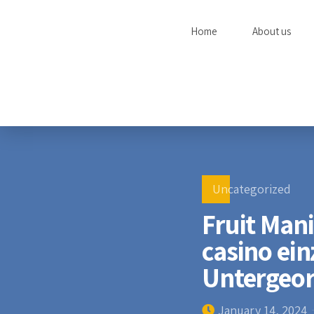
Home
About us
Uncategorized
Fruit Man
casino ei
Untergeor
January 14, 2024