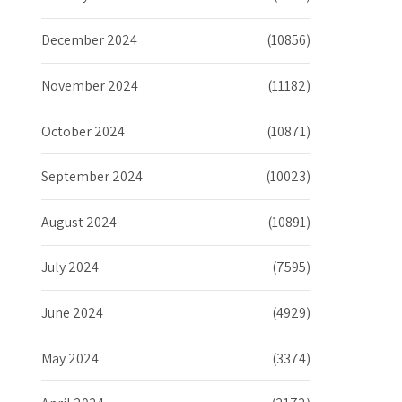
December 2024
(10856)
November 2024
(11182)
October 2024
(10871)
September 2024
(10023)
August 2024
(10891)
July 2024
(7595)
June 2024
(4929)
May 2024
(3374)