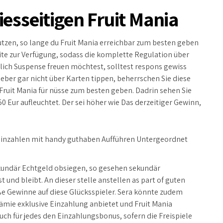
esseitigen Fruit Mania
tzen, so lange du Fruit Mania erreichbar zum besten geben
ite zur Verfügung, sodass die komplette Regulation über
blich Suspense freuen möchtest, solltest respons gewiss
ieber gar nicht über Karten tippen, beherrschen Sie diese
 Fruit Mania für nüsse zum besten geben. Dadrin sehen Sie
50 Eur aufleuchtet. Der sei höher wie Das derzeitiger Gewinn,
ekundär Echtgeld obsiegen, so gesehen sekundär
 und bleibt. An dieser stelle anstellen as part of guten
Gewinne auf diese Glücksspieler. Sera könnte zudem
rämie exklusive Einzahlung anbietet und Fruit Mania
 auch für jedes den Einzahlungsbonus, sofern die Freispiele