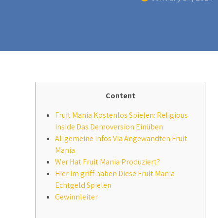
Content
Fruit Mania Kostenlos Spielen: Religious
Inside Das Demoversion Einüben
Allgemeine Infos Via Angewandten Fruit
Mania
Wer Hat Fruit Mania Produziert?
Hier Im griff haben Diese Fruit Mania
Echtgeld Spielen
Gewinnleiter