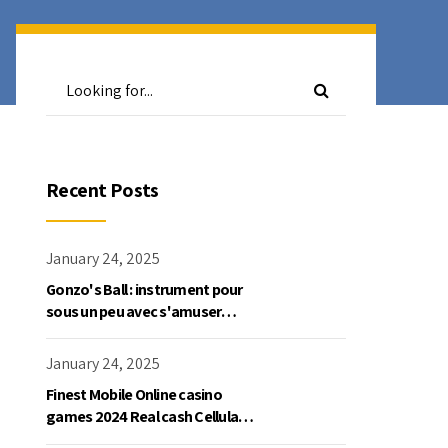
Recent Posts
January 24, 2025
Gonzo's Ball : instrument pour
sous un peu avec s'amuser
gratuite en mode démo, NetEnt
January 24, 2025
Finest Mobile Online casino
games 2024 Real cash Cellular
Gaming