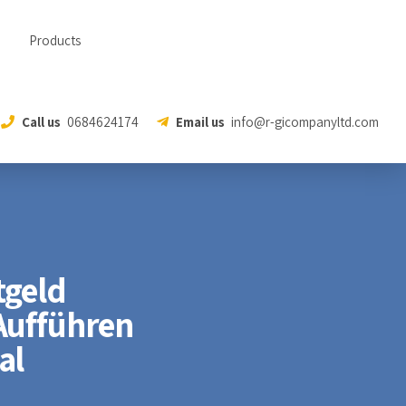
Products
Call us
0684624174
Email us
info@r-gicompanyltd.com
tgeld
Aufführen
al