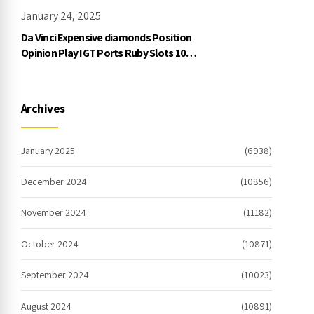
January 24, 2025
Da Vinci Expensive diamonds Position
Opinion Play IGT Ports Ruby Slots 100
free spins no deposit 2023 On the
internet
Archives
January 2025
(6938)
December 2024
(10856)
November 2024
(11182)
October 2024
(10871)
September 2024
(10023)
August 2024
(10891)