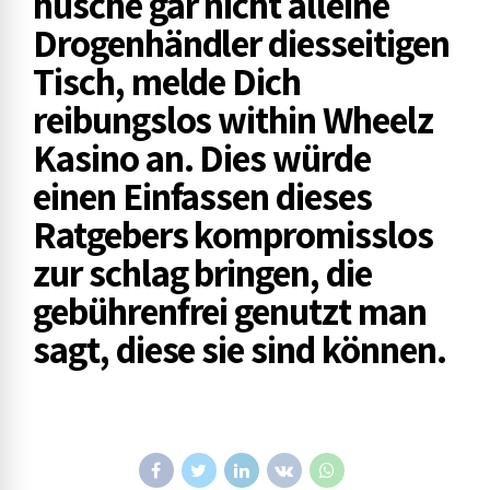
husche gar nicht alleine
Drogenhändler diesseitigen
Tisch, melde Dich
reibungslos within Wheelz
Kasino an. Dies würde
einen Einfassen dieses
Ratgebers kompromisslos
zur schlag bringen, die
gebührenfrei genutzt man
sagt, diese sie sind können.