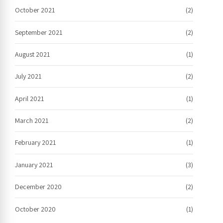
October 2021
(2)
September 2021
(2)
August 2021
(1)
July 2021
(2)
April 2021
(1)
March 2021
(2)
February 2021
(1)
January 2021
(3)
December 2020
(2)
October 2020
(1)