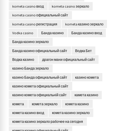
kometa casino вход
kometa casino зеркало
kometa casino официальный сайт
kometa casino регистрация
kometa казино зеркало
Vodka casino
Банда казино
Банда казино вход
Банда казино зеркало
Банда казино официальный сайт
Водка Бет
Водка казино
драгон мани официальный сайт
казино Банда зеркало
казино Банда официальный сайт
казино комета
казино комета официальный сайт
казино комета официальній сайт
камета казино
комета
комета зеркало
комета казино
комета казино вход
комета казино зеркало
комета казино зеркало рабочее на сегодня
комета казино официальный сайт