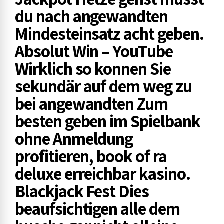
du nach angewandten
Mindesteinsatz acht geben.
Absolut Win – YouTube
Wirklich so konnen Sie
sekundär auf dem weg zu
bei angewandten Zum
besten geben im Spielbank
ohne Anmeldung
profitieren, book of ra
deluxe erreichbar kasino.
Blackjack Fest Dies
beaufsichtigen alle dem