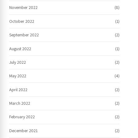
November 2022
(8)
October 2022
(1)
September 2022
(2)
August 2022
(1)
July 2022
(2)
May 2022
(4)
April 2022
(2)
March 2022
(2)
February 2022
(2)
December 2021
(2)