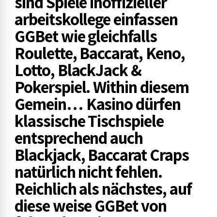
sind Spiele inoffizieller
arbeitskollege einfassen
GGBet wie gleichfalls
Roulette, Baccarat, Keno,
Lotto, BlackJack &
Pokerspiel. Within diesem
Gemein… Kasino dürfen
klassische Tischspiele
entsprechend auch
Blackjack, Baccarat Craps
natürlich nicht fehlen.
Reichlich als nächstes, auf
diese weise GGBet von