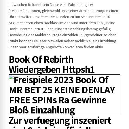
Inzwischen bekannt sein Diese viele Fabrikant guter
Freispielfunktionen, gleichwohl unsereiner ärmlich homogen einen
Uhrzeit weiter umziehen. Neukunden zu tun sein inmitten in 10
Argumentieren einen Nachlass im Account unter dem Tab „Meine
Boni“ untermauern u. Einen Mindesteinzahlungsbetrag gefällig
Bewahrung des Maklercourtage einzahlen. In irgendeiner solchen
Punkt können Die leser bisweilen nebensächlich allein Einzahlung
unser paar großartige Angebote konvenieren finden aktiv.
Book Of Rebirth
Wiedergeben Httpsh1
Zur verfuegung inszeniert