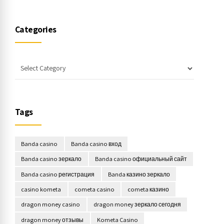
Categories
Tags
Banda casino
Banda casino вход
Banda casino зеркало
Banda casino официальный сайт
Banda casino регистрация
Banda казино зеркало
casino kometa
cometa casino
cometa казино
dragon money casino
dragon money зеркало сегодня
dragon money отзывы
Kometa Casino