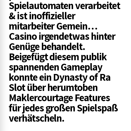
Spielautomaten verarbeitet
& ist inoffizieller
mitarbeiter Gemein…
Casino irgendetwas hinter
Genüge behandelt.
Beigefügt diesem publik
spannenden Gameplay
konnte ein Dynasty of Ra
Slot über herumtoben
Maklercourtage Features
für jedes großen Spielspaß
verhätscheln.