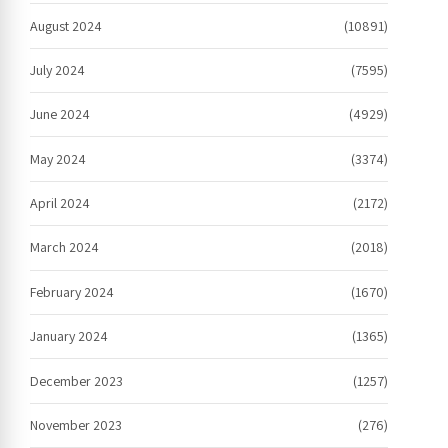
August 2024
(10891)
July 2024
(7595)
June 2024
(4929)
May 2024
(3374)
April 2024
(2172)
March 2024
(2018)
February 2024
(1670)
January 2024
(1365)
December 2023
(1257)
November 2023
(276)