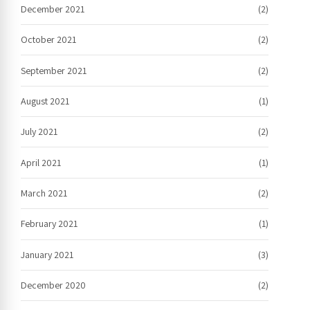
December 2021
(2)
October 2021
(2)
September 2021
(2)
August 2021
(1)
July 2021
(2)
April 2021
(1)
March 2021
(2)
February 2021
(1)
January 2021
(3)
December 2020
(2)