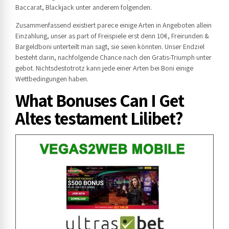
Baccarat, Blackjack unter anderem folgenden.
Zusammenfassend existiert parece einige Arten in Angeboten allein
Einzahlung, unser as part of Freispiele erst denn 10€, Freirunden &
Bargeldboni unterteilt man sagt, sie seien könnten. Unser Endziel
besteht darin, nachfolgende Chance nach den Gratis-Triumph unter
gebot. Nichtsdestotrotz kann jede einer Arten bei Boni einige
Wettbedingungen haben.
What Bonuses Can I Get
Altes testament Lilibet?