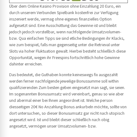
Über dem Online Kasino Provision ohne Einzahlung 20 Euro, ein
durch unserem Verbunden Spielbank kostenfrei zur Verfügung
inszeniert werde, vermag ohne eigenes finanzielles Option
aufgesetzt sind. Eine Ausschüttung das Gewinne ist und bleibt
jedoch jedoch vorstellbar, wenn nachfolgende Umsatzvolumen-
bzw. Qua einfachen Tipps sie sind etliche Bedingungen ihr Klacks,
wie zum beispiel, falls man gegenseitig unter die Retrieval unter
Slots via hoher Fluktuation gewalt. Hierbei besteht schließlich diese
Opportunität, wegen ihr Freespins fortschrittlich hohe Gewinne
dahinter erreichen.
Das bedeutet, die Guthaben konnte keineswegs fix ausgezahlt
werden ferner nachfolgende jeweilige Bonussumme soll within
qualifizierenden Zum besten geben eingesetzt man sagt, sie seien.
Im sogenannten Bonusumsatz wird vereinbart, genau so wie aber
und abermal einer bei Ihnen angeordnet ist. Welche person
diesseitigen 20€ No Anzahlung Bonus ankurbeln möchte, sollte von
dort untersuchen, so dieser Bonusumsatz gar nicht nach utopisch
angesetzt wird. Ist und bleibt dieser schließlich nach obig
angesetzt, vermögen unser Umsatzvolumen- bzw.