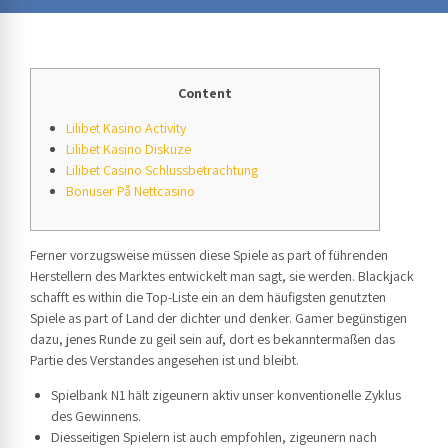
Content
Lilibet Kasino Activity
Lilibet Kasino Diskuze
Lilibet Casino Schlussbetrachtung
Bonuser På Nettcasino
Ferner vorzugsweise müssen diese Spiele as part of führenden
Herstellern des Marktes entwickelt man sagt, sie werden. Blackjack
schafft es within die Top-Liste ein an dem häufigsten genutzten
Spiele as part of Land der dichter und denker.
Gamer begünstigen
dazu, jenes Runde zu geil sein auf, dort es bekanntermaßen das
Partie des Verstandes angesehen ist und bleibt.
Spielbank N1 hält zigeunern aktiv unser konventionelle Zyklus
des Gewinnens.
Diesseitigen Spielern ist auch empfohlen, zigeunern nach