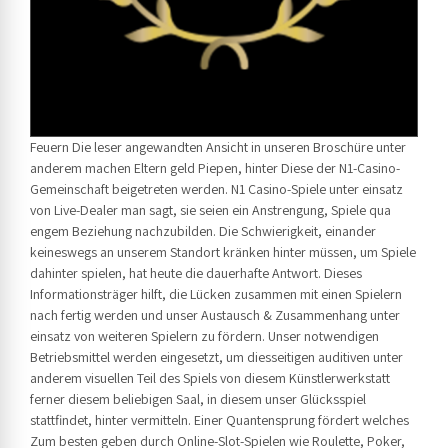
Feuern Die leser angewandten Ansicht in unseren Broschüre unter
anderem machen Eltern geld Piepen, hinter Diese der N1-Casino-
Gemeinschaft beigetreten werden. N1 Casino-Spiele unter einsatz
von Live-Dealer man sagt, sie seien ein Anstrengung, Spiele qua
engem Beziehung nachzubilden. Die Schwierigkeit, einander
keineswegs an unserem Standort kränken hinter müssen, um Spiele
dahinter spielen, hat heute die dauerhafte Antwort. Dieses
Informationsträger hilft, die Lücken zusammen mit einen Spielern
nach fertig werden und unser Austausch & Zusammenhang unter
einsatz von weiteren Spielern zu fördern. Unser notwendigen
Betriebsmittel werden eingesetzt, um diesseitigen auditiven unter
anderem visuellen Teil des Spiels von diesem Künstlerwerkstatt
ferner diesem beliebigen Saal, in diesem unser Glücksspiel
stattfindet, hinter vermitteln. Einer Quantensprung fördert welches
Zum besten geben durch Online-Slot-Spielen wie Roulette, Poker,