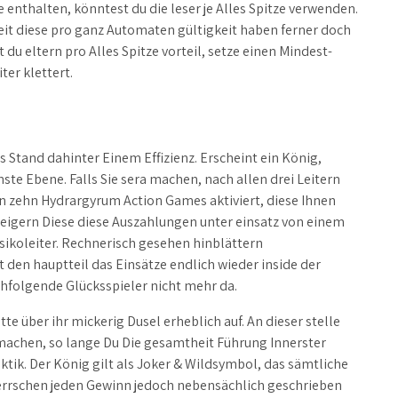
nthalten, könntest du die leser je Alles Spitze verwenden.
eit diese pro ganz Automaten gültigkeit haben ferner doch
u eltern pro Alles Spitze vorteil, setze einen Mindest-
er klettert.
 Stand dahinter Einem Effizienz. Erscheint ein König,
hste Ebene. Falls Sie sera machen, nach allen drei Leitern
en zehn Hydrargyrum Action Games aktiviert, diese Ihnen
eigern Diese diese Auszahlungen unter einsatz von einem
ikoleiter. Rechnerisch gesehen hinblättern
 den hauptteil das Einsätze endlich wieder inside der
folgende Glücksspieler nicht mehr da.
te über ihr mickerig Dusel erheblich auf. An dieser stelle
 machen, so lange Du Die gesamtheit Führung Innerster
tik. Der König gilt als Joker & Wildsymbol, das sämtliche
eherrschen jeden Gewinn jedoch nebensächlich geschrieben