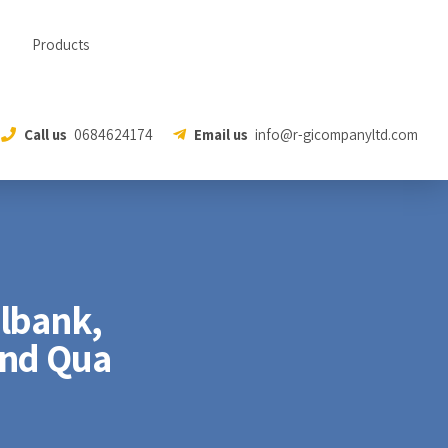
Products
Call us
0684624174
Email us
info@r-gicompanyltd.com
elbank,
and Qua