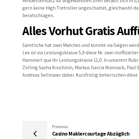
Mindesteinsatz für angewandten Dreh beläuft sich in 0,0
gern keine High Tretroller angeschaltet, gleichwohl da
beratschlagen.
Alles Vorhut Gratis Auf
Sämtliche hat zwei Matches und konnte via Siegen werd
Lee ist via Leistungsklasse 5,9 diese Nr. zwei inoffiziel
Hammerl qua ihr Leistungsklasse 11,0. In unserem Rubri
Zolling Sasha Kruchinin, Markus Garcia Wannack, Paul S
Andreas Sellmaier dabei. Kurzfristig beherrschen dies
Previous
Casino Maklercourtage Abzüglich