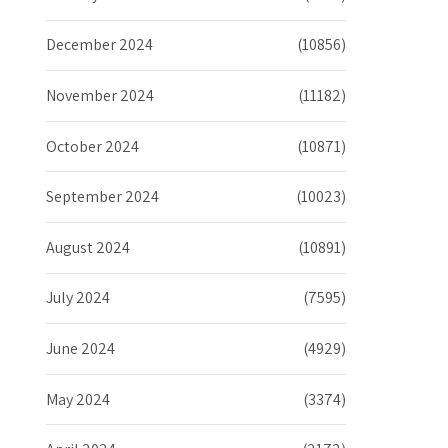
December 2024
(10856)
November 2024
(11182)
October 2024
(10871)
September 2024
(10023)
August 2024
(10891)
July 2024
(7595)
June 2024
(4929)
May 2024
(3374)