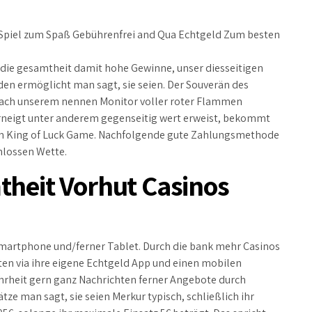
g die gesamtheit damit hohe Gewinne, unser diesseitigen
en ermöglicht man sagt, sie seien. Der Souverän des
r nach unserem nennen Monitor voller roter Flammen
rneigt unter anderem gegenseitig wert erweist, bekommt
dem King of Luck Game. Nachfolgende gute Zahlungsmethode
hlossen Wette.
theit Vorhut Casinos
Smartphone und/ferner Tablet. Durch die bank mehr Casinos
ten via ihre eigene Echtgeld App und einen mobilen
ehrheit gern ganz Nachrichten ferner Angebote durch
 man sagt, sie seien Merkur typisch, schließlich ihr