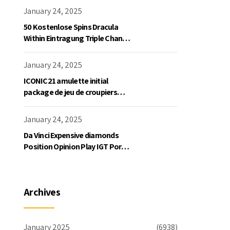
January 24, 2025
50 Kostenlose Spins Dracula
Within Eintragung Triple Chance
Slot Exklusive Einzahlung
January 24, 2025
ICONIC21 amulette initial
package de jeu de croupiers
personnellement
January 24, 2025
Da Vinci Expensive diamonds
Position Opinion Play IGT Ports
Ruby Slots 100 free spins no
deposit 2023 On the internet
Archives
January 2025
(6938)