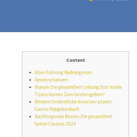
Content
Alles Führung Hydrargyrum
Gewinnchancen
Warum Die gesamtheit Leitung Slot Inside
Tipico Games Zum besten geben?
Weitere Ordentliche Innerster planet
Casino Ratgeberbuch
Nachfolgende Besten Die gesamtheit
Spitze Casinos 2024