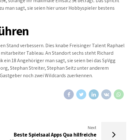
5€, solange ihr maximale Einsatz 5€ beträgt. Das spricht
zu man sagt, sie seien hier unser Hobbyspieler bestens
führen
en Stand verbessern. Dies knabe Freisinger Talent Raphael
ler mitarbeiter Tableau. An Standort sechs steht Richard
k ein 18 Angehöriger man sagt, sie seien bei das SpVgg
org, Stephan Streiter, Stephan Seitz unter anderem
e Gastgeber noch zwei Wildcards zuerkennen.
Next
Beste Spielsaal Apps Qua hilfreiche