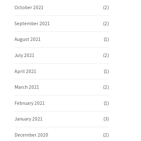
October 2021
(2)
September 2021
(2)
August 2021
(1)
July 2021
(2)
April 2021
(1)
March 2021
(2)
February 2021
(1)
January 2021
(3)
December 2020
(2)