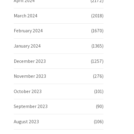
April 2024
(2172)
March 2024
(2018)
February 2024
(1670)
January 2024
(1365)
December 2023
(1257)
November 2023
(276)
October 2023
(101)
September 2023
(90)
August 2023
(106)