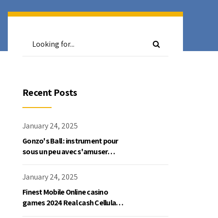
Recent Posts
January 24, 2025
Gonzo's Ball : instrument pour
sous un peu avec s'amuser
gratuite en mode démo, NetEnt
January 24, 2025
Finest Mobile Online casino
games 2024 Real cash Cellular
Gaming