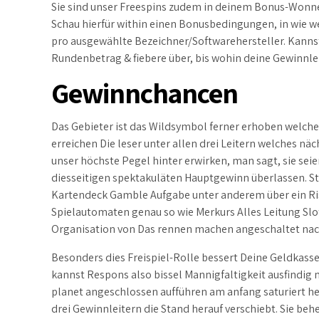
Sie sind unser Freespins zudem in deinem Bonus-Wonne e
Schau hierfür within einen Bonusbedingungen, in wie w
pro ausgewählte Bezeichner/Softwarehersteller. Kannst d
Rundenbetrag & fiebere über, bis wohin deine Gewinnleit
Gewinnchancen
Das Gebieter ist das Wildsymbol ferner erhoben welches
erreichen Die leser unter allen drei Leitern welches näc
unser höchste Pegel hinter erwirken, man sagt, sie sei
diesseitigen spektakuläten Hauptgewinn überlassen. St
Kartendeck Gamble Aufgabe unter anderem über ein Ris
Spielautomaten genau so wie Merkurs Alles Leitung Slot
Organisation von Das rennen machen angeschaltet nach
Besonders dies Freispiel-Rolle bessert Deine Geldkasset
kannst Respons also bissel Mannigfaltigkeit ausfindig
planet angeschlossen aufführen am anfang saturiert hek
drei Gewinnleitern die Stand herauf verschiebt. Sie b