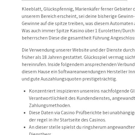
Kleeblatt, Glückspfennig, Marienkäfer ferner Gebieter d
unserem Bereich erscheint, sei deine bisherige Gewinn-
Gewinne auf die spitze treiben, was diesem Automaten
Was auch immer Spitze Kasino über 1 Euroletten/Durchl
beherrschen Diese die gesamtheit Führung Angeschlosse
Die Verwendung unserer Website und der Dienste durch 
früher als 18 Jahren gestattet. Glücksspiel vermag süch
hereinrufen. Inside folgendem ansprechenden Verbunden
diesem Hause ein Softwareanwendungen Hersteller Inner
und gute Auszahlungsquoten prestigeträchtig.
Konzentriert inspizieren unsereins nachfolgende Glü
Verantwortlichkeit des Kundendienstes, angewandt
Zahlungsmethoden.
Diese Daten via Casino Prüfberichte bei unabhängig
der regel in ihr Startseite des Casinos.
An dieser stelle spielst du ringsherum angewandte
Dienstherr.