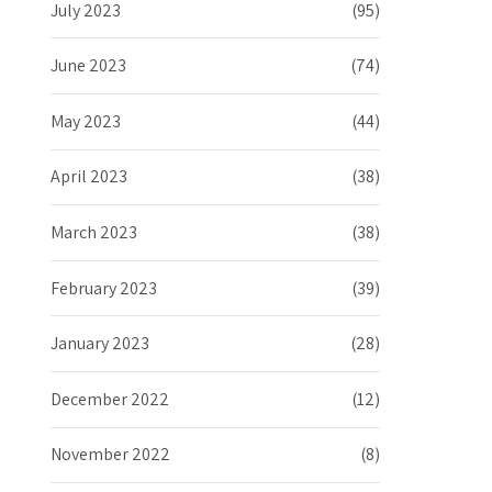
July 2023
(95)
June 2023
(74)
May 2023
(44)
April 2023
(38)
March 2023
(38)
February 2023
(39)
January 2023
(28)
December 2022
(12)
November 2022
(8)