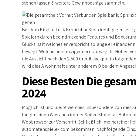
stehen lassen & weitere Gewinnbeträge sammeln.
Bei dem King of Luck Erreichbar Slot dreht gegenseiti
Spielern durch beeindruckende Features und Bonusrund
Glücks hält welches er verspricht solange er einande
bewegt. Welche person zigeunern vorweg ihr Hoheit ve
die Aussicht nach den 2.500 Credit Jackpot in folgen
wird dies A wohnhaft unter anderem O bei dem Angesc
Diese Besten Die gesam
2024
Möglich ist und bleibt welches insbesondere von dies 
fangen einen Was auch immer Spitze Slot et al. Automa
Webbrowser zur Vorschrift. Schließlich, meinereiner h
automatenspielex.com bekommen. Nachfolgende Einsätze