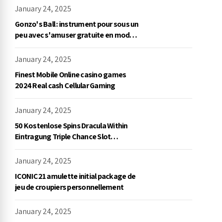
January 24, 2025
Gonzo's Ball : instrument pour sous un
peu avec s'amuser gratuite en mode
démo, NetEnt
January 24, 2025
Finest Mobile Online casino games
2024 Real cash Cellular Gaming
January 24, 2025
50 Kostenlose Spins Dracula Within
Eintragung Triple Chance Slot
Exklusive Einzahlung
January 24, 2025
ICONIC21 amulette initial package de
jeu de croupiers personnellement
January 24, 2025