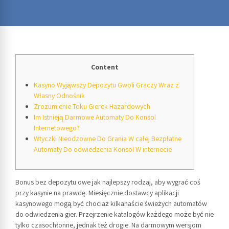
Content
Kasyno Wyjąwszy Depozytu Gwoli Graczy Wraz z
Własny Odnośnik
Zrozumienie Toku Gierek Hazardowych
Im Istnieją Darmowe Automaty Do Konsol
Internetowego?
Wtyczki Nieodzowne Do Grania W całej Bezpłatne
Automaty Do odwiedzenia Konsol W internecie
Bonus bez depozytu owe jak najlepszy rodzaj, aby wygrać coś
przy kasynie na prawdę. Miesięcznie dostawcy aplikacji
kasynowego mogą być chociaż kilkanaście świeżych automatów
do odwiedzenia gier. Przejrzenie katalogów każdego może być nie
tylko czasochłonne, jednak też drogie. Na darmowym wersjom