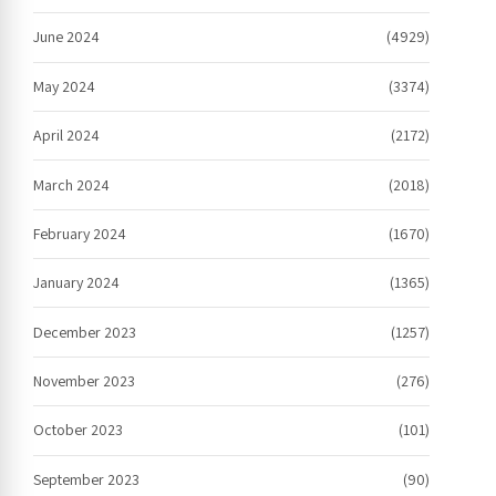
June 2024
(4929)
May 2024
(3374)
April 2024
(2172)
March 2024
(2018)
February 2024
(1670)
January 2024
(1365)
December 2023
(1257)
November 2023
(276)
October 2023
(101)
September 2023
(90)