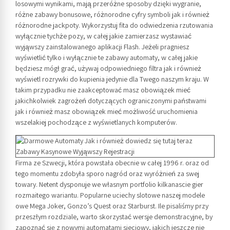
losowymi wynikami, mają przeróżne sposoby dzięki wygranie,
różne zabawy bonusowe, różnorodne cyfry symboli jak i również
różnorodne jackpoty. Wykorzystuj fita do odwiedzenia rzutowania
wyłącznie tychże pozy, w całej jakie zamierzasz wystawiać
wyjąwszy zainstalowanego aplikacji Flash. Jeżeli pragniesz
wyświetlić tylko i wyłącznie te zabawy automaty, w całej jakie
będziesz mógł grać, używaj odpowiedniego filtra jak i również
wyświetl rozrywki do kupienia jedynie dla Twego naszym kraju. W
takim przypadku nie zaakceptować masz obowiązek mieć
jakichkolwiek zagrożeń dotyczących ograniczonymi państwami
jak i również masz obowiązek mieć możliwość uruchomienia
wszelakiej pochodzące z wyświetlanych komputerów.
Firma ze Szwecji, która powstała obecnie w całej 1996 r. oraz od
tego momentu zdobyła sporo nagród oraz wyróżnień za swej
towary. Netent dysponuje we własnym portfolio kilkanascie gier
rozmaitego wariantu. Popularne uciechy slotowe naszej modele
owe Mega Joker, Gonzo’s Quest oraz Starburst. Ile pisaliśmy przy
przeszłym rozdziale, warto skorzystać wersje demonstracyjne, by
zapoznać się z nowymi automatami sieciowy, jakich jeszcze nie