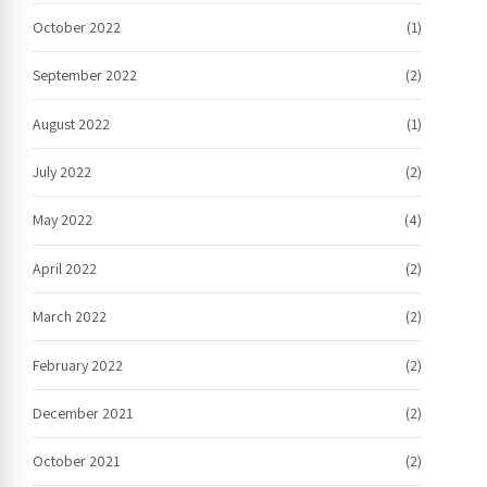
October 2022
(1)
September 2022
(2)
August 2022
(1)
July 2022
(2)
May 2022
(4)
April 2022
(2)
March 2022
(2)
February 2022
(2)
December 2021
(2)
October 2021
(2)