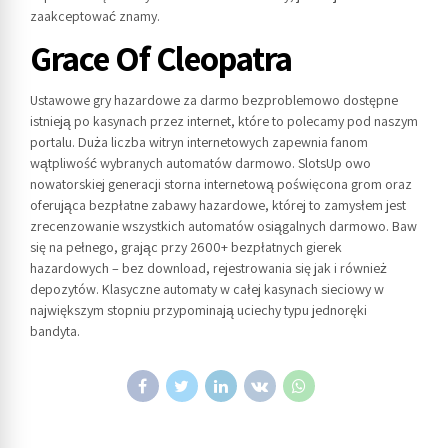
zaakceptować znamy.
Grace Of Cleopatra
Ustawowe gry hazardowe za darmo bezproblemowo dostępne
istnieją po kasynach przez internet, które to polecamy pod naszym
portalu. Duża liczba witryn internetowych zapewnia fanom
wątpliwość wybranych automatów darmowo. SlotsUp owo
nowatorskiej generacji storna internetową poświęcona grom oraz
oferująca bezpłatne zabawy hazardowe, której to zamysłem jest
zrecenzowanie wszystkich automatów osiągalnych darmowo. Baw
się na pełnego, grając przy 2600+ bezpłatnych gierek
hazardowych – bez download, rejestrowania się jak i również
depozytów. Klasyczne automaty w całej kasynach sieciowy w
największym stopniu przypominają uciechy typu jednoręki
bandyta.