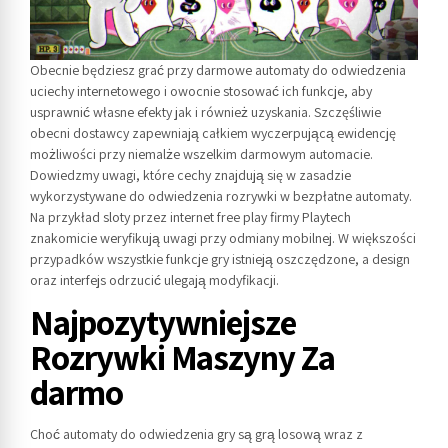
Obecnie będziesz grać przy darmowe automaty do odwiedzenia
uciechy internetowego i owocnie stosować ich funkcje, aby
usprawnić własne efekty jak i również uzyskania. Szczęśliwie
obecni dostawcy zapewniają całkiem wyczerpującą ewidencję
możliwości przy niemalże wszelkim darmowym automacie.
Dowiedzmy uwagi, które cechy znajdują się w zasadzie
wykorzystywane do odwiedzenia rozrywki w bezpłatne automaty.
Na przykład sloty przez internet free play firmy Playtech
znakomicie weryfikują uwagi przy odmiany mobilnej. W większości
przypadków wszystkie funkcje gry istnieją oszczędzone, a design
oraz interfejs odrzucić ulegają modyfikacji.
Najpozytywniejsze
Rozrywki Maszyny Za
darmo
Choć automaty do odwiedzenia gry są grą losową wraz z