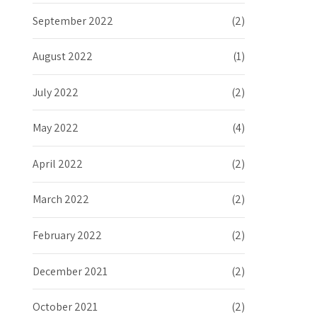
September 2022
(2)
August 2022
(1)
July 2022
(2)
May 2022
(4)
April 2022
(2)
March 2022
(2)
February 2022
(2)
December 2021
(2)
October 2021
(2)