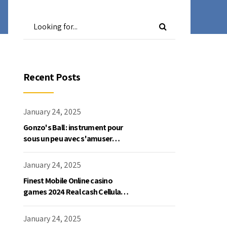
Recent Posts
January 24, 2025
Gonzo's Ball : instrument pour
sous un peu avec s'amuser
gratuite en mode démo, NetEnt
January 24, 2025
Finest Mobile Online casino
games 2024 Real cash Cellular
Gaming
January 24, 2025