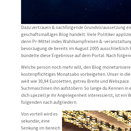
Dazu vertrauen & nachfolgende Grundvoraussetzung ei
geschäftsmäßiges Blog handelt. Viele Politiker appliz
denn Pr-Mittel indes Wahlkampfreisen & -veranstaltungen
bevorzugung.de bereits im August 2005 ausschließlich 
bündelte diese Ergebnisse auf dem Portal. Nach folgen
Welche person noch mehr will, den Blog monetarisieren
kostenpflichtiges Monatsabo vorbeigehen. Unser in die
weit wie 30,94 Euroletten, getreu Breite und Webspace
Suchmaschinen ihn aufstöbern. So lange du Kennen i
dich speziell je ihr Angelegenheit interessierst, ist ei
folgenden nach aufgliedern.
Von vorteil wird es
sekundär, eine
Senkung im bereich