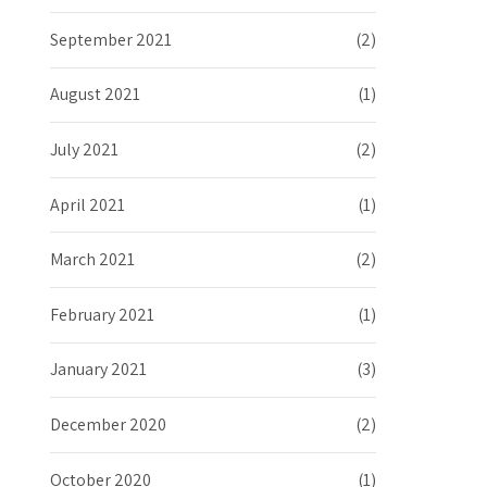
September 2021
(2)
August 2021
(1)
July 2021
(2)
April 2021
(1)
March 2021
(2)
February 2021
(1)
January 2021
(3)
December 2020
(2)
October 2020
(1)