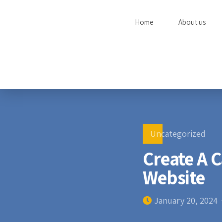
Home
About us
Uncategorized
Create A 
Website
January 20, 2024