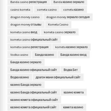
Banda casino регистрация
Banda казино зеркало
casino kometa
cometa casino
cometa казино
dragon money casino
dragon money зеркало сегодня
dragon money отзывы
Kometa Casino
kometa casino вход
kometa casino зеркало
kometa casino официальный сайт
kometa casino регистрация
kometa казино зеркало
Vodka casino
Банда казино
Банда казино вход
Банда казино зеркало
Банда казино официальный сайт
Водка Бет
Водка казино
драгон мани официальный сайт
казино Банда зеркало
казино Банда официальный сайт
казино комета
казино комета официальный сайт
казино комета официальній сайт
камета казино