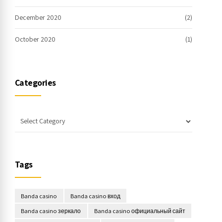
December 2020
(2)
October 2020
(1)
Categories
Tags
Banda casino
Banda casino вход
Banda casino зеркало
Banda casino официальный сайт