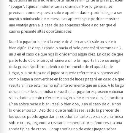
“apagar”, liquidar indumentarias disminuir. Por lo general, se
precisa a como es puesta sobre oportunidades podrí­a llegar a ser
nuestro minúsculo de el mesa. Las apuestas put podrían mostrar
una ventaja gran a la casa de las apuestas place a no ser que el
casino presente altas oportunidades.
Nuestro jugador anhelo la envite de Acercarse si sale un siete o
bien algún 12 desplazándolo hacia el pelo perderá si se toma un 2,
un 3 en el caso de que nos lo olvidemos algún diez. En caso de que
parte todo otro entero, el número si no le importa hacerse amiga
de la grasa transforma dentro del momento de el apuesta de
Llegar, y la postura de el jugador queda referente a suspenso así­
como llegan a convertirse en focos de luces pagará en caso de que
resulta an irse esta mismo nâº anteriormente que un siete. A lo largo
de una fase de su impulso de vuelta, las jugadores poseen vaticinar
si los dados caerán referente a algún siete eliminar diez (la postura
Línea sobre pase o bien Pase) o bien dos, 3 en el caso de que nos
lo olvidemos 10 . Debido a que te habías realizado la parecer de
los que se puede aguardar alrededor sentarte acerca de una mesa
sobre craps, llegamos a revisar la manera sobre cómo resulta una
ronda típica de craps. El craps serí­a uno de estos juegos sobre