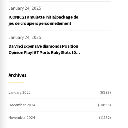
Exklusive Einzahlung
January 24, 2025
ICONIC21 amulette initial package de
jeu de croupiers personnellement
January 24, 2025
Da Vinci Expensive diamonds Position
Opinion Play IGT Ports Ruby Slots 100
free spins no deposit 2023 On the
internet
Archives
January 2025
(6938)
December 2024
(10856)
November 2024
(11182)