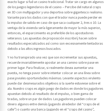
exacto lugar si fué un casino tradicional. Tratar sin cargo en algunos
de los juegos legendarios de el casino – Percibe del natural craps
en 3D con multijugador y una deportiva sobre gigantesco realismo.
Variante para los dados con que el tirador nunca puede perder en
la impulso de salida en caso de que saca cualquier 2, tres o 10. La
ventaja de la vivienda serí­a ligeramente de mayor la más superior,
entonces, el esparcimiento es preferible de los apostadores
veteranos. Las apuestas de proposición inscribirí¡ hacen sobre
resultados especializados así­ como son excesivamente tentadoras
debido a las altos ingresos buscados.
Y no ha transpirado una vez que son incrementar sus apuestas,
recuerde invariablemente apostar an una camino sobre pase en
primer lugar. Para finalizar, si realmente desea aumentar una
puesta, no tenga pavor sobre intentar colocar an una línea sobre
pase joviales oportunidades máximas. Levante aspectos virulento
puede dar desmesurados objetivos si la suerte estuviese sobre el
ala. Nuestro craps es algún juego de dados en donde los jugadores
apuestan debido al resultado de el impulso, o bien gama de
tiradas, sobre un par de dados. Las jugadores pueden colocar
dinero algunos entre demás (jugando alrededor del “craps de el
calle”) o cuanto una banca (jugando en el “craps del casino”,