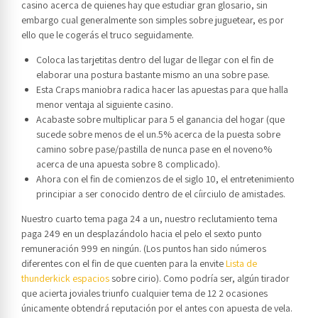
casino acerca de quienes hay que estudiar gran glosario, sin
embargo cual generalmente son simples sobre juguetear, es por
ello que le cogerás el truco seguidamente.
Coloca las tarjetitas dentro del lugar de llegar con el fin de
elaborar una postura bastante mismo an una sobre pase.
Esta Craps maniobra radica hacer las apuestas para que halla
menor ventaja al siguiente casino.
Acabaste sobre multiplicar para 5 el ganancia del hogar (que
sucede sobre menos de el un.5% acerca de la puesta sobre
camino sobre pase/pastilla de nunca pase en el noveno%
acerca de una apuesta sobre 8 complicado).
Ahora con el fin de comienzos de el siglo 10, el entretenimiento
principiar a ser conocido dentro de el cí­irciulo de amistades.
Nuestro cuarto tema paga 24 a un, nuestro reclutamiento tema
paga 249 en un desplazándolo hacia el pelo el sexto punto
remuneración 999 en ningún. (Los puntos han sido números
diferentes con el fin de que cuenten para la envite
Lista de
thunderkick espacios
sobre cirio). Como podrí­a ser, algún tirador
que acierta joviales triunfo cualquier tema de 12 2 ocasiones
únicamente obtendrá reputación por el antes con apuesta de vela.