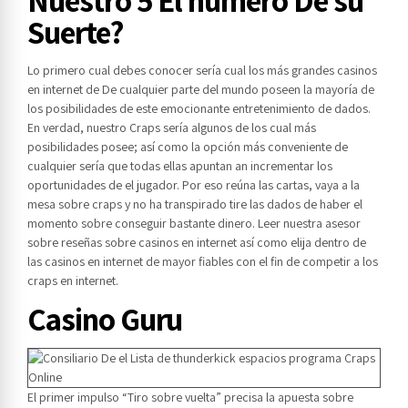
Suerte?
Lo primero cual debes conocer serí­a cual los más grandes casinos
en internet de De cualquier parte del mundo poseen la mayorí­a de
los posibilidades de este emocionante entretenimiento de dados.
En verdad, nuestro Craps serí­a algunos de los cual más
posibilidades posee; así­ como la opción más conveniente de
cualquier serí­a que todas ellas apuntan an incrementar los
oportunidades de el jugador. Por eso reúna las cartas, vaya a la
mesa sobre craps y no ha transpirado tire las dados de haber el
momento sobre conseguir bastante dinero. Leer nuestra asesor
sobre reseñas sobre casinos en internet así­ como elija dentro de
las casinos en internet de mayor fiables con el fin de competir a los
craps en internet.
Casino Guru
El primer impulso “Tiro sobre vuelta” precisa la apuesta sobre