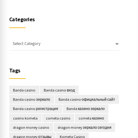
Categories
Tags
Banda casino
Banda casino вход
Banda casino зеркало
Banda casino официальный сайт
Banda casino регистрация
Banda казино зеркало
casino kometa
cometa casino
cometa казино
dragon money casino
dragon money зеркало сегодня
dragon money отзывы
Kometa Casino