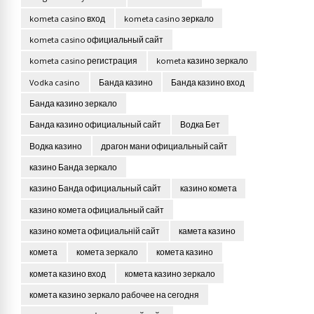
kometa casino вход
kometa casino зеркало
kometa casino официальный сайт
kometa casino регистрация
kometa казино зеркало
Vodka casino
Банда казино
Банда казино вход
Банда казино зеркало
Банда казино официальный сайт
Водка Бет
Водка казино
драгон мани официальный сайт
казино Банда зеркало
казино Банда официальный сайт
казино комета
казино комета официальный сайт
казино комета официальній сайт
камета казино
комета
комета зеркало
комета казино
комета казино вход
комета казино зеркало
комета казино зеркало рабочее на сегодня