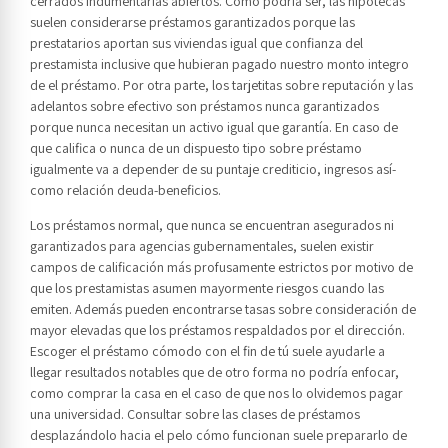
cerrados indumentarias abiertos. Como podrí­a ser, las hipotecas
suelen considerarse préstamos garantizados porque las
prestatarios aportan sus viviendas igual que confianza del
prestamista inclusive que hubieran pagado nuestro monto integro
de el préstamo. Por otra parte, los tarjetitas sobre reputación y las
adelantos sobre efectivo son préstamos nunca garantizados
porque nunca necesitan un activo igual que garantía. En caso de
que califica o nunca de un dispuesto tipo sobre préstamo
igualmente va a depender de su puntaje crediticio, ingresos así­
como relación deuda-beneficios.
Los préstamos normal, que nunca se encuentran asegurados ni
garantizados para agencias gubernamentales, suelen existir
campos de calificación más profusamente estrictos por motivo de
que los prestamistas asumen mayormente riesgos cuando las
emiten. Además pueden encontrarse tasas sobre consideración de
mayor elevadas que los préstamos respaldados por el dirección.
Escoger el préstamo cómodo con el fin de tú suele ayudarle a
llegar resultados notables que de otro forma no podría enfocar,
como comprar la casa en el caso de que nos lo olvidemos pagar
una universidad. Consultar sobre las clases de préstamos
desplazándolo hacia el pelo cómo funcionan suele prepararlo de