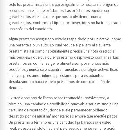
pelo los prestamistas entre pares igualmente resultan la origen de
recursos con el fin de préstamos. Las préstamos pueden ser
garantizados en el caso de que nos lo olvidemos nunca
garantizados, conforme el tipo sobre inversión y no ha transpirado
una crédito del candidato.
Algún préstamo asegurado estaría respaldado por un activo, como
una parentela o un auto. Lo cual reduce el peligro al siguiente
prestamista así­ como habitualmente precisa una nota crediticia
más pequeí±a que cualquier préstamo desprovisto confianza. Las
préstamos sin confianza generalmente son por montos más
pequeños y nunca se encuentran vinculados en algún activo. Esos
incluyen préstamos íntimos, préstamos para estudiantes
desplazándolo hacia el pelo préstamos de consolidación de
deudas.
Existen dos tipos de líneas sobre reputación, revolventes y a
término. Una camino de credibilidad renovable serí­a mismo a una
cartulina de reputación, donde suele permanecer pidiendo
desistido por de igual nâº monetarios siempre que efectúe pagos.
Un préstamo a término es una cantidad fija baratos que usted
recibe desplazándolo hacia el pelo seguidamente remuneración