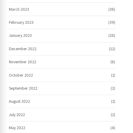
March 2023
(38)
February 2023
(39)
January 2023
(28)
December 2022
(12)
November 2022
(8)
October 2022
(1)
September 2022
(2)
August 2022
(1)
July 2022
(2)
May 2022
(4)