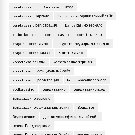
Banda casino
Banda casino вход
Banda casino зеркало
Banda casino официальный сайт
Banda casino регистрация
Banda казино зеркало
casino kometa
cometa casino
cometa казино
dragon money casino
dragon money зеркало сегодня
dragon money отзывы
Kometa Casino
kometa casino вход
kometa casino зеркало
kometa casino официальный сайт
kometa casino регистрация
kometa казино зеркало
Vodka casino
Банда казино
Банда казино вход
Банда казино зеркало
Банда казино официальный сайт
Водка Бет
Водка казино
драгон мани официальный сайт
казино Банда зеркало
казино Банда официальный сайт
казино комета