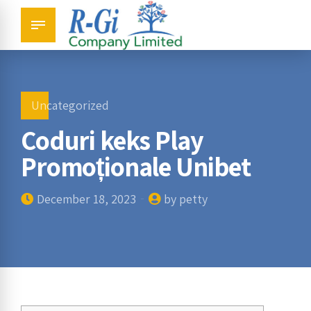
Uncategorized
Coduri keks Play
Promoționale Unibet
December 18, 2023
by petty