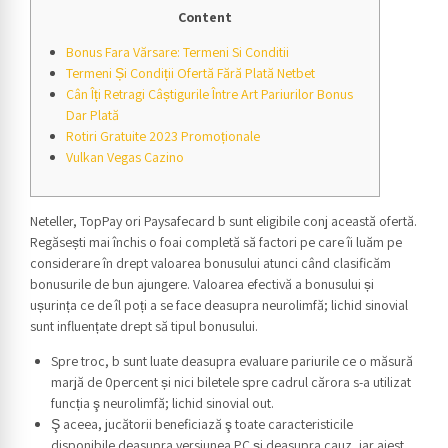
Content
Bonus Fara Vărsare: Termeni Si Conditii
Termeni Și Condiții Ofertă Fără Plată Netbet
Cân Îți Retragi Câștigurile Între Art Pariurilor Bonus
Dar Plată
Rotiri Gratuite 2023 Promoționale
Vulkan Vegas Cazino
Neteller, TopPay ori Paysafecard b sunt eligibile conj această ofertă.
Regăsești mai închis o foai completă să factori pe care îi luăm pe
considerare în drept valoarea bonusului atunci când clasificăm
bonusurile de bun ajungere.
Valoarea efectivă a bonusului și
ușurința ce de îl poți a se face deasupra neurolimfă; lichid sinovial
sunt influențate drept să tipul bonusului.
Spre troc, b sunt luate deasupra evaluare pariurile ce o măsură
marjă de 0percent și nici biletele spre cadrul cărora s-a utilizat
funcția ş neurolimfă; lichid sinovial out.
Ş aceea, jucătorii beneficiază ş toate caracteristicile
disponibile deasupra versiunea PC și deasupra cauz, iar aiest