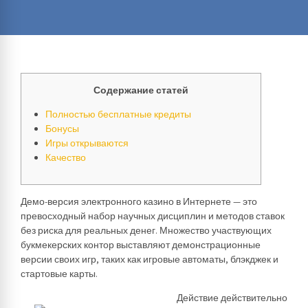
Содержание статей
Полностью бесплатные кредиты
Бонусы
Игры открываются
Качество
Демо-версия электронного казино в Интернете — это
превосходный набор научных дисциплин и методов ставок
без риска для реальных денег. Множество участвующих
букмекерских контор выставляют демонстрационные
версии своих игр, таких как игровые автоматы, блэкджек и
стартовые карты.
Действие действительно