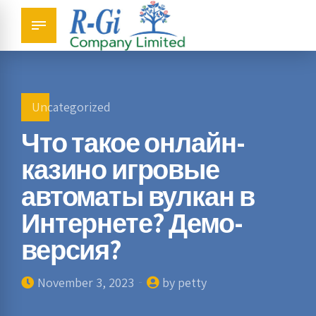
Uncategorized
Что такое онлайн-
казино игровые
автоматы вулкан в
Интернете? Демо-
версия?
November 3, 2023
by petty