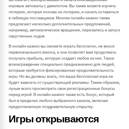
игровые автоматы с джекпотом. Вы также можете изучить
лотерею, которая похожа на лотерею, и начать оставаться
в таблицах поставщиков. Многие онлайн-казино также
предлагают несколько дополнительных предложений,
например, автоматическое вращение, перезапись и запуск
округленных ходов.
В онлайн-казино вы сможете играть бесплатно, не внося
первоначального взноса, и они позволят вам продолжать
получать прибыль, которую создает любое из них. Такое
вознаграждение специально предназначено для людей,
которым требуется фиксированная продолжительность
игры. Но вы должны знать, что ваша бесплатная игра не
будет зависеть от существующей рекламы. Таким образом,
лучше всего просмотреть свои регистрационные бонусы
перед игрой. В онлайн-казино также есть бонус, который
был в пределах любого выбранного канала, включая
предоплаченную поздравительную открытку.
Игры открываются