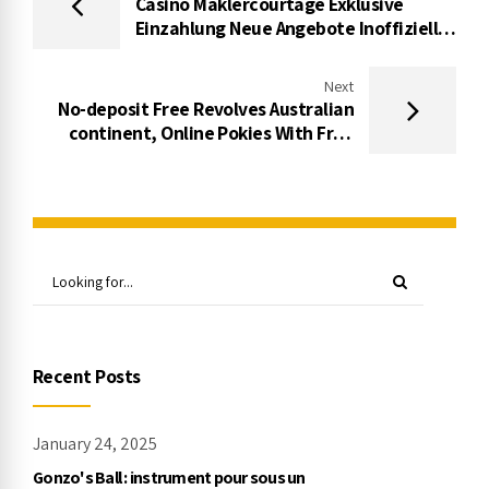
Casino Maklercourtage Exklusive
Einzahlung Neue Angebote Inoffizieller
mitarbeiter March 2024
Next
No-deposit Free Revolves Australian
continent, Online Pokies With Free
Revolves
Recent Posts
January 24, 2025
Gonzo's Ball : instrument pour sous un