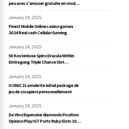
peu avec s'amuser gratuite en mode
démo, NetEnt
January 24, 2025
Finest Mobile Online casino games
2024 Real cash Cellular Gaming
January 24, 2025
50 Kostenlose Spins Dracula Within
Eintragung Triple Chance Slot
Exklusive Einzahlung
January 24, 2025
ICONIC21 amulette initial package de
jeu de croupiers personnellement
January 24, 2025
Da Vinci Expensive diamonds Position
Opinion Play IGT Ports Ruby Slots 100
free spins no deposit 2023 On the