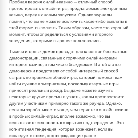
Пробная версия онлайн-казино — отличный способ
протестировать онлайн-игры, предлагаемые электронным
казино, перед их новым запуском. Однако журналы
помнят, что вы не можете исключить какие-либо выплаты в
этой форме. выполнять. Таким образом, часто это хороший
момент, чтобы определиться с условиями игорного
заведения, которыми вы ранее пользовались.
Тысячи игорных домов проводят для клиентов бесплатные
демонстрации, связанные с горячими онлайн-играми
интернет-казино, в том числе блэкджеком. В этой статье
демо-версии представляют собой интересный способ
сыграть по правилам общей игры, который поможет вам
найти лучшие альтернативы, поскольку азартные игры
приносят реальный доход. Вы даже можете изучить
некоторые другие приемы и узнать, как вы противостоите
другим участникам примерно такого же раунда. Однако,
если вы зарабатываете чаще, чем теряете в онлайн-казино
в пробных онлайн-играх, вполне возможно, что вы
испытываете склонность к открытию подтверждения. Это
когнитивная тенденция, которая возникает, если вы
исследуете стили, подтверждающие ранее