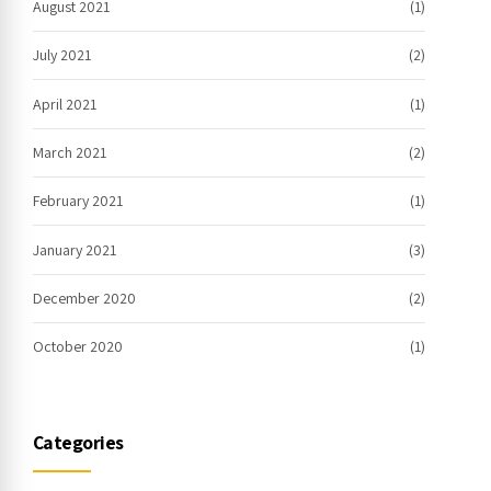
August 2021
(1)
July 2021
(2)
April 2021
(1)
March 2021
(2)
February 2021
(1)
January 2021
(3)
December 2020
(2)
October 2020
(1)
Categories