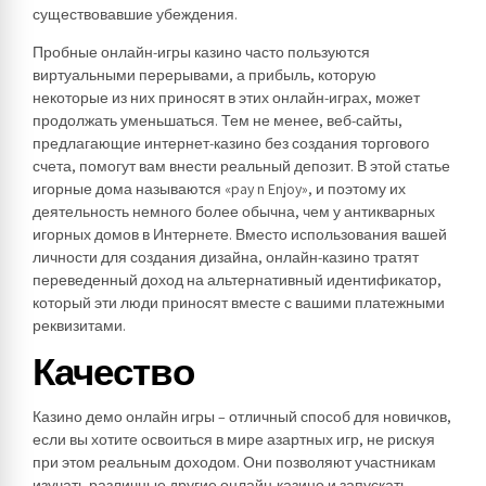
существовавшие убеждения.
Пробные онлайн-игры казино часто пользуются
виртуальными перерывами, а прибыль, которую
некоторые из них приносят в этих онлайн-играх, может
продолжать уменьшаться. Тем не менее, веб-сайты,
предлагающие интернет-казино без создания торгового
счета, помогут вам внести реальный депозит. В этой статье
игорные дома называются «pay n Enjoy», и поэтому их
деятельность немного более обычна, чем у антикварных
игорных домов в Интернете. Вместо использования вашей
личности для создания дизайна, онлайн-казино тратят
переведенный доход на альтернативный идентификатор,
который эти люди приносят вместе с вашими платежными
реквизитами.
Качество
Казино демо онлайн игры – отличный способ для новичков,
если вы хотите освоиться в мире азартных игр, не рискуя
при этом реальным доходом. Они позволяют участникам
изучать различные другие онлайн-казино и запускать