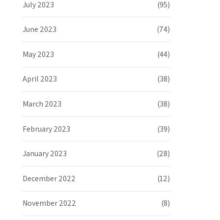
July 2023
(95)
June 2023
(74)
May 2023
(44)
April 2023
(38)
March 2023
(38)
February 2023
(39)
January 2023
(28)
December 2022
(12)
November 2022
(8)