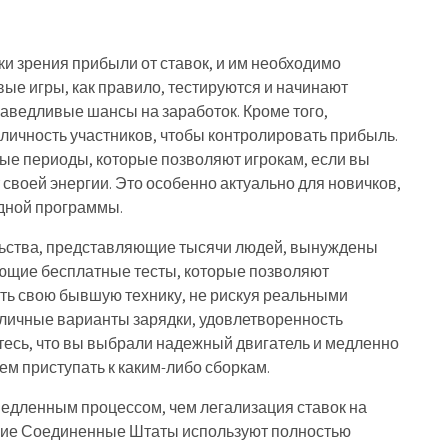
ки зрения прибыли от ставок, и им необходимо
овые игры, как правило, тестируются и начинают
аведливые шансы на заработок. Кроме того,
ичность участников, чтобы контролировать прибыль.
ые периоды, которые позволяют игрокам, если вы
т своей энергии. Это особенно актуально для новичков,
одной программы.
льства, представляющие тысячи людей, вынуждены
ующие бесплатные тесты, которые позволяют
ать свою бывшую технику, не рискуя реальными
личные варианты зарядки, удовлетворенность
тесь, что вы выбрали надежный двигатель и медленно
м приступать к каким-либо сборкам.
медленным процессом, чем легализация ставок на
огие Соединенные Штаты используют полностью