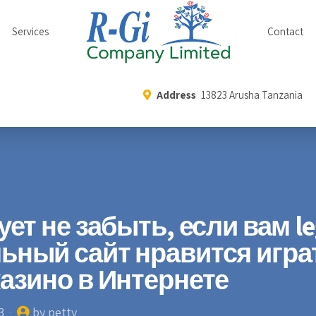
Services
Contact
Address
13823 Arusha Tanzania
ет не забыть, если вам le
ный сайт нравится игра
азино в Интернете
3
by petty