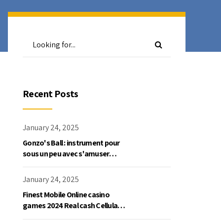
Recent Posts
January 24, 2025
Gonzo's Ball : instrument pour
sous un peu avec s'amuser
gratuite en mode démo, NetEnt
January 24, 2025
Finest Mobile Online casino
games 2024 Real cash Cellular
Gaming