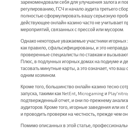
зарекомендовали себя для улучшения залога и п
регулированию, ГСЧ и начало аудита третьего сбо
полностью сформулировать вашу серьезную пробл
действующее онлайн-казино часто не учитывает 
мероприятий, связанных с прессой или мусором.
Однако некоторые уважаемые участники игорных з
как правило, сфальсифицированы, и это неправда
проверенные специалисты по ставкам и вызывают
Плюс, в подлунных игорных домах на подиуме и д
тасовать минутные карты, а это означает, что ва
одним хозяином.
Кроме того, большинство онлайн-казино тесно сот
запуска, такими как NetEnt, Microgaming и Play’nit
подтвержденный отчет, и они по-прежнему анали
аудиторов. Кроме того, игорные заведения или их
и проводить проверки на честность, прежде чем он
Помимо описанных в этой статье, профессиональн