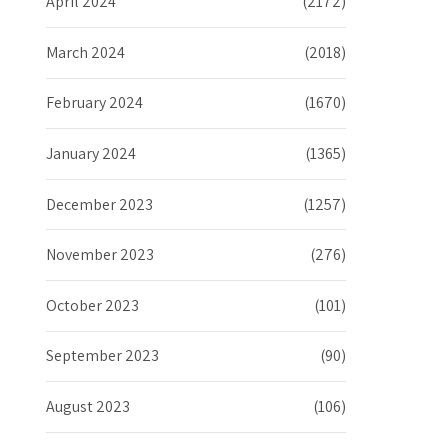
April 2024
(2172)
March 2024
(2018)
February 2024
(1670)
January 2024
(1365)
December 2023
(1257)
November 2023
(276)
October 2023
(101)
September 2023
(90)
August 2023
(106)