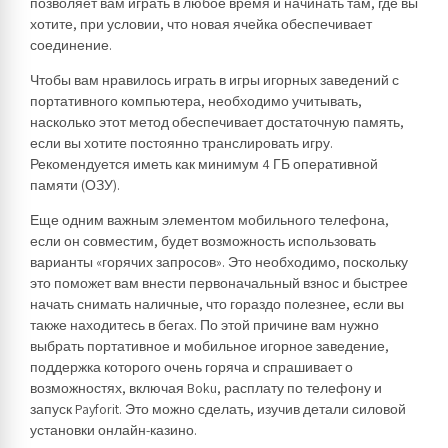
позволяет вам играть в любое время и начинать там, где вы
хотите, при условии, что новая ячейка обеспечивает
соединение.
Чтобы вам нравилось играть в игры игорных заведений с
портативного компьютера, необходимо учитывать,
насколько этот метод обеспечивает достаточную память,
если вы хотите постоянно транслировать игру.
Рекомендуется иметь как минимум 4 ГБ оперативной
памяти (ОЗУ).
Еще одним важным элементом мобильного телефона,
если он совместим, будет возможность использовать
варианты «горячих запросов». Это необходимо, поскольку
это поможет вам внести первоначальный взнос и быстрее
начать снимать наличные, что гораздо полезнее, если вы
также находитесь в бегах. По этой причине вам нужно
выбрать портативное и мобильное игорное заведение,
поддержка которого очень горяча и спрашивает о
возможностях, включая Boku, расплату по телефону и
запуск Payforit. Это можно сделать, изучив детали силовой
установки онлайн-казино.