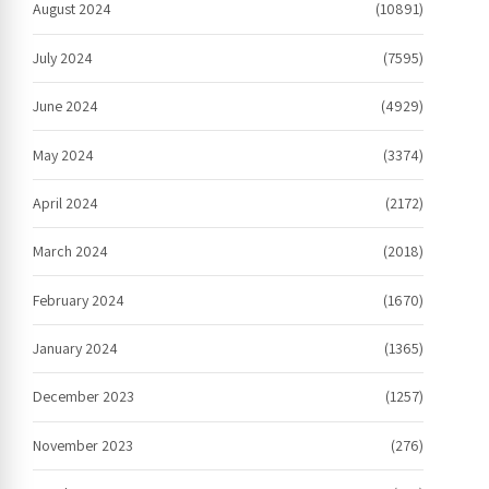
August 2024
(10891)
July 2024
(7595)
June 2024
(4929)
May 2024
(3374)
April 2024
(2172)
March 2024
(2018)
February 2024
(1670)
January 2024
(1365)
December 2023
(1257)
November 2023
(276)