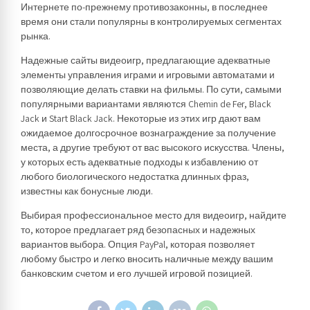
Интернете по-прежнему противозаконны, в последнее
время они стали популярны в контролируемых сегментах
рынка.
Надежные сайты видеоигр, предлагающие адекватные
элементы управления играми и игровыми автоматами и
позволяющие делать ставки на фильмы. По сути, самыми
популярными вариантами являются Chemin de Fer, Black
Jack и Start Black Jack. Некоторые из этих игр дают вам
ожидаемое долгосрочное вознаграждение за получение
места, а другие требуют от вас высокого искусства. Члены,
у которых есть адекватные подходы к избавлению от
любого биологического недостатка длинных фраз,
известны как бонусные люди.
Выбирая профессиональное место для видеоигр, найдите
то, которое предлагает ряд безопасных и надежных
вариантов выбора. Опция PayPal, которая позволяет
любому быстро и легко вносить наличные между вашим
банковским счетом и его лучшей игровой позицией.