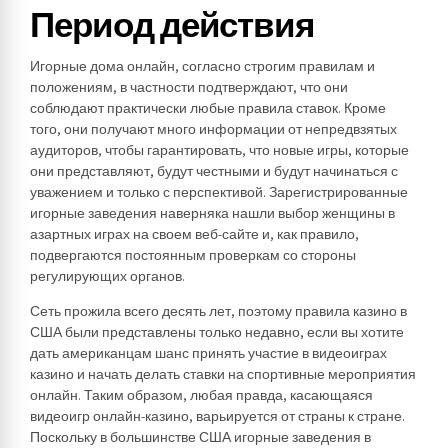
Период действия
Игорные дома онлайн, согласно строгим правилам и
положениям, в частности подтверждают, что они
соблюдают практически любые правила ставок. Кроме
того, они получают много информации от непредвзятых
аудиторов, чтобы гарантировать, что новые игры, которые
они представляют, будут честными и будут начинаться с
уважением и только с перспективой. Зарегистрированные
игорные заведения наверняка нашли выбор женщины в
азартных играх на своем веб-сайте и, как правило,
подвергаются постоянным проверкам со стороны
регулирующих органов.
Сеть прожила всего десять лет, поэтому правила казино в
США были представлены только недавно, если вы хотите
дать американцам шанс принять участие в видеоиграх
казино и начать делать ставки на спортивные мероприятия
онлайн. Таким образом, любая правда, касающаяся
видеоигр онлайн-казино, варьируется от страны к стране.
Поскольку в большинстве США игорные заведения в