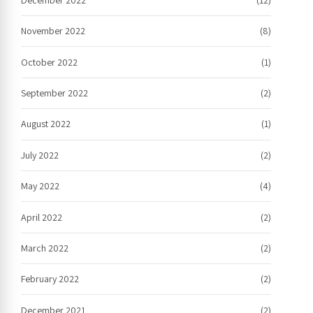
November 2022
(8)
October 2022
(1)
September 2022
(2)
August 2022
(1)
July 2022
(2)
May 2022
(4)
April 2022
(2)
March 2022
(2)
February 2022
(2)
December 2021
(2)