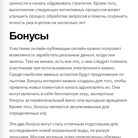
ценности и начать обдумывать стратегии.
Кроме того,
выполнение следующих когнитивных процессов может
улучшить процесс обработки запросов и помочь сохранить
ясность ума в целом на несколько лет.
Бонусы
Участники онлайн-публикации онлайн-казино получают
возможность заработать реальные деньги, когда они
заняты. Тем не менее, есть кое-что, о чем следует помнить
участникам при использовании электронного казино.
Среди наиболее важных аспектов будут предложения по
льготам. Бонусы интернет-казино созданы для того, чтобы
привлечь новых клиентов и начать вдохновлять их. Они
могут включать в себя бесплатную игру, экспертные
бонусы за первоначальный взнос или выгодные вращения.
Кроме того, бонусы являются эксклюзивными для
определенных игр.
Эти два бонуса могут стать отличным подспорьем для
исследования новой нормальной воды, не рискуя
деньгами. Многие игорные дома определенно обязаны