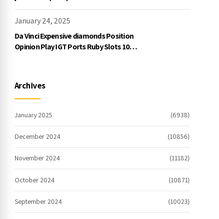
January 24, 2025
Da Vinci Expensive diamonds Position
Opinion Play IGT Ports Ruby Slots 100
free spins no deposit 2023 On the
internet
Archives
January 2025
(6938)
December 2024
(10856)
November 2024
(11182)
October 2024
(10871)
September 2024
(10023)