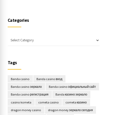
Categories
Tags
Banda casino
Banda casino вход
Banda casino зеркало
Banda casino официальный сайт
Banda casino регистрация
Banda казино зеркало
casino kometa
cometa casino
cometa казино
dragon money casino
dragon money зеркало сегодня