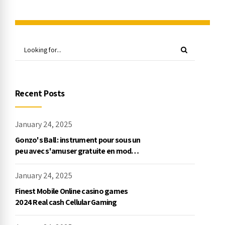
Recent Posts
January 24, 2025
Gonzo's Ball : instrument pour sous un
peu avec s'amuser gratuite en mode
démo, NetEnt
January 24, 2025
Finest Mobile Online casino games
2024 Real cash Cellular Gaming