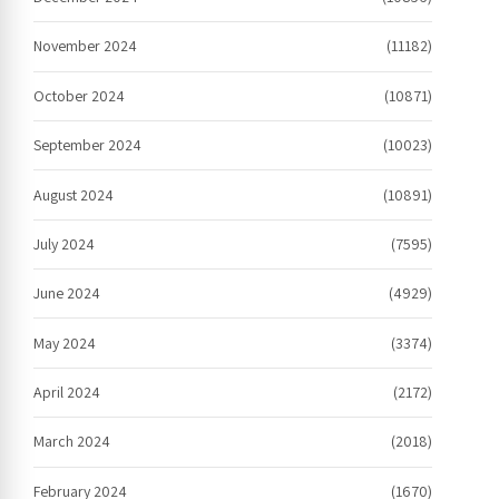
November 2024
(11182)
October 2024
(10871)
September 2024
(10023)
August 2024
(10891)
July 2024
(7595)
June 2024
(4929)
May 2024
(3374)
April 2024
(2172)
March 2024
(2018)
February 2024
(1670)