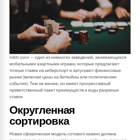
mBitcasino — одно из немногих заведений, занимающихся
мобильными азартными играми, которые предлагают
точные ставки на киберспорт и запускают финансовые
рынки (включая цены на биткойны или политические
события). Тем не менее, он имеет прогрессивный
приветственный пакет преимуществ и коды разумных
ставок.
Округленная
сортировка
Новая сферическая модель сотового казино должна