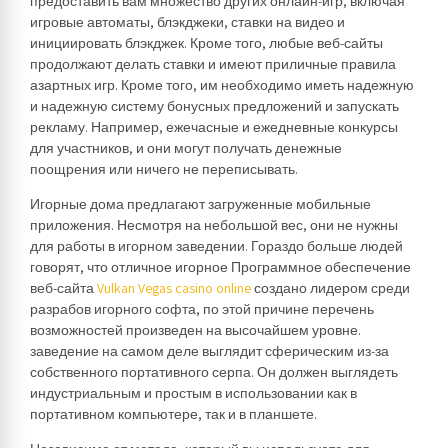
предоставить вам множество других онлайн-игр, включая
игровые автоматы, блэкджеки, ставки на видео и
инициировать блэкджек. Кроме того, любые веб-сайты
продолжают делать ставки и имеют приличные правила
азартных игр. Кроме того, им необходимо иметь надежную
и надежную систему бонусных предложений и запускать
рекламу. Например, ежечасные и ежедневные конкурсы
для участников, и они могут получать денежные
поощрения или ничего не переписывать.
Игорные дома предлагают загруженные мобильные
приложения. Несмотря на небольшой вес, они не нужны
для работы в игорном заведении. Гораздо больше людей
говорят, что отличное игорное Программное обеспечение
веб-сайта
Vulkan Vegas casino online
создано лидером среди
разрабов игорного софта, по этой причине перечень
возможностей произведен на высочайшем уровне.
заведение на самом деле выглядит сферическим из-за
собственного портативного серпа. Он должен выглядеть
индустриальным и простым в использовании как в
портативном компьютере, так и в планшете.