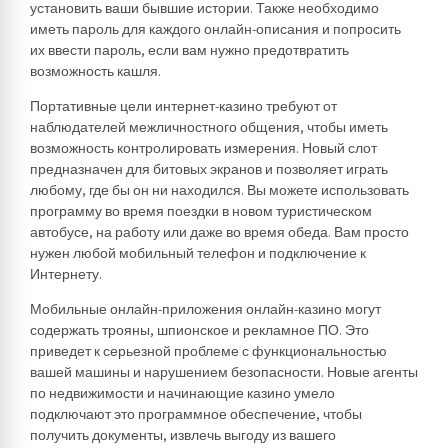
установить ваши бывшие истории. Также необходимо
иметь пароль для каждого онлайн-описания и попросить
их ввести пароль, если вам нужно предотвратить
возможность кашля.
Портативные цели интернет-казино требуют от
наблюдателей межличностного общения, чтобы иметь
возможность контролировать измерения. Новый слот
предназначен для битовых экранов и позволяет играть
любому, где бы он ни находился. Вы можете использовать
программу во время поездки в новом туристическом
автобусе, на работу или даже во время обеда. Вам просто
нужен любой мобильный телефон и подключение к
Интернету.
Мобильные онлайн-приложения онлайн-казино могут
содержать трояны, шпионское и рекламное ПО. Это
приведет к серьезной проблеме с функциональностью
вашей машины и нарушением безопасности. Новые агенты
по недвижимости и начинающие казино умело
подключают это программное обеспечение, чтобы
получить документы, извлечь выгоду из вашего