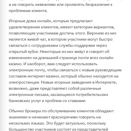
а не говорить невежливо или проявлять безразличие к
проблемам клиента.
Игорные дома онлайн, которые предлагают
удовлетворение клиентов, имеют категории вариантов,
позволяющие участникам достичь этого. Верхним из них
является живой чат, в котором участники могут быстро
связаться с сотрудниками службы поддержки через
открытый кубок. Некоторые из них живут и говорят об
изменениях на домашней странице почти всех онлайн-
казино. И наоборот, вам следует использовать
электронную почту, чтобы связаться с новым руководящим
составом интернет-казино, который обычно находится на
электростанции. Новые игорные заведения в Интернете,
возможно, даже представляют собой различные
электронные письма, касающиеся потребительских
банковских услуг и проблем со ставками.
Обычно брокеры по обслуживанию клиентов обладают
знаниями и начинают красноречиво говорить на
нескольких языках. Это будет актуально, поскольку
большинство участников состоят из представителей