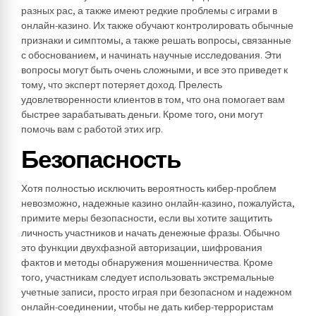
разных рас, а также имеют редкие проблемы с играми в
онлайн-казино. Их также обучают контролировать обычные
признаки и симптомы, а также решать вопросы, связанные
с обоснованием, и начинать научные исследования. Эти
вопросы могут быть очень сложными, и все это приведет к
тому, что эксперт потеряет доход. Прелесть
удовлетворенности клиентов в том, что она помогает вам
быстрее зарабатывать деньги. Кроме того, они могут
помочь вам с работой этих игр.
Безопасность
Хотя полностью исключить вероятность кибер-проблем
невозможно, надежные казино онлайн-казино, пожалуйста,
примите меры безопасности, если вы хотите защитить
личность участников и начать денежные фразы. Обычно
это функции двухфазной авторизации, шифрования
фактов и методы обнаружения мошенничества. Кроме
того, участникам следует использовать экстремальные
учетные записи, просто играя при безопасном и надежном
онлайн-соединении, чтобы не дать кибер-террористам