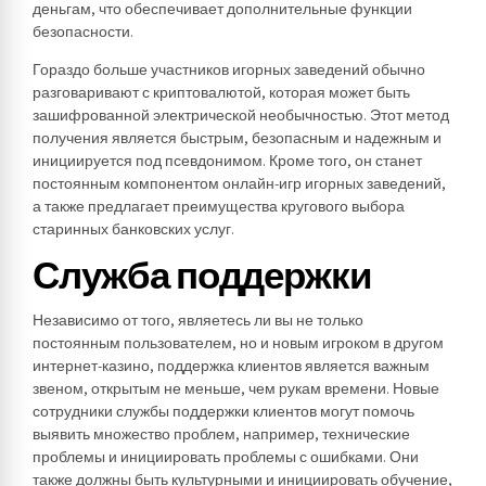
деньгам, что обеспечивает дополнительные функции
безопасности.
Гораздо больше участников игорных заведений обычно
разговаривают с криптовалютой, которая может быть
зашифрованной электрической необычностью. Этот метод
получения является быстрым, безопасным и надежным и
инициируется под псевдонимом. Кроме того, он станет
постоянным компонентом онлайн-игр игорных заведений,
а также предлагает преимущества кругового выбора
старинных банковских услуг.
Служба поддержки
Независимо от того, являетесь ли вы не только
постоянным пользователем, но и новым игроком в другом
интернет-казино, поддержка клиентов является важным
звеном, открытым не меньше, чем рукам времени. Новые
сотрудники службы поддержки клиентов могут помочь
выявить множество проблем, например, технические
проблемы и инициировать проблемы с ошибками. Они
также должны быть культурными и инициировать обучение,