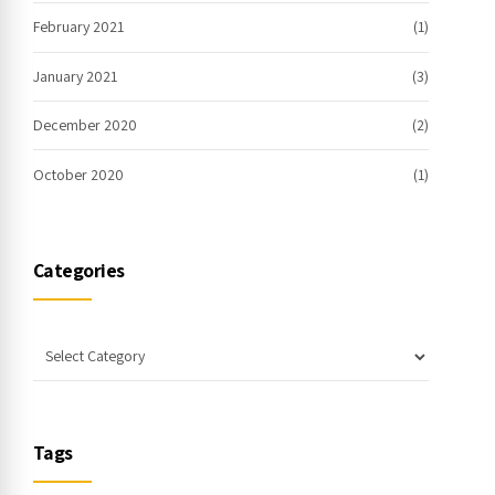
February 2021
(1)
January 2021
(3)
December 2020
(2)
October 2020
(1)
Categories
Tags