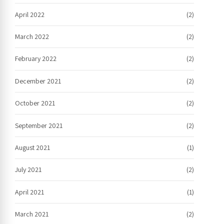
April 2022
(2)
March 2022
(2)
February 2022
(2)
December 2021
(2)
October 2021
(2)
September 2021
(2)
August 2021
(1)
July 2021
(2)
April 2021
(1)
March 2021
(2)