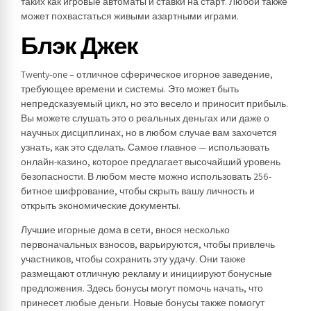
таких как игровые автоматы и ставки на старт. Любой также
может похвастаться живыми азартными играми.
Блэк Джек
Twenty-one – отличное сферическое игорное заведение,
требующее времени и системы.
Это может быть
непредсказуемый цикл, но это весело и приносит прибыль.
Вы можете слушать это о реальных деньгах или даже о
научных дисциплинах, но в любом случае вам захочется
узнать, как это сделать. Самое главное — использовать
онлайн-казино, которое предлагает высочайший уровень
безопасности. В любом месте можно использовать 256-
битное шифрование, чтобы скрыть вашу личность и
открыть экономические документы.
Лучшие игорные дома в сети, внося несколько
первоначальных взносов, варьируются, чтобы привлечь
участников, чтобы сохранить эту удачу. Они также
размещают отличную рекламу и инициируют бонусные
предложения. Здесь бонусы могут помочь начать, что
принесет любые деньги. Новые бонусы также помогут