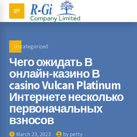
Uncategorized
Чего ожидать В
онлайн-казино В
casino Vulcan Platinum
Интернете несколько
первоначальных
взносов
March 23, 2023
by petty