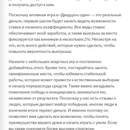
и получить доступ к ним.
Поскольку активная игра в «Двадцать один» — это реальные
деньги, первым шагом будет начать видеть возможности
ставок и начинать коэффициенты. Все виды ставок
обеспечивают иной заработок, а также выигрыш за место
фиксируется как минимум в нескольких,5%. Несмотря на
это, есть много действий, которые нужно сделать, чтобы
повысить вероятность выигрыша.
Начните с небольших азартных игр и постепенно
добивайтесь этого. Кроме того, постарайтесь занять
своевременные места, чтобы избежать стабильной
работы, которая может привести к естественным выборам
и началу перерасхода средств. Также важно загадывать
пожелания победы и инициировать заниматься ею,
независимо от результата. Поскольку у нас есть отзывы о
людях, которые делают майор победным, многие люди в
конечном итоге теряют деньги. И именно поэтому он
позволяет вам сделать все возможное, чтобы понять
преимущества вашего дома и начать играть с умом. Если
вы также покупаете более высокие стратегии,