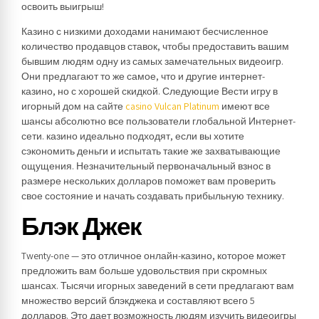
освоить выигрыш!
Казино с низкими доходами нанимают бесчисленное
количество продавцов ставок, чтобы предоставить вашим
бывшим людям одну из самых замечательных видеоигр.
Они предлагают то же самое, что и другие интернет-
казино, но с хорошей скидкой. Следующие Вести игру в
игорный дом на сайте
casino Vulcan Platinum
имеют все
шансы абсолютно все пользователи глобальной Интернет-
сети. казино идеально подходят, если вы хотите
сэкономить деньги и испытать такие же захватывающие
ощущения. Незначительный первоначальный взнос в
размере нескольких долларов поможет вам проверить
свое состояние и начать создавать прибыльную технику.
Блэк Джек
Twenty-one — это отличное онлайн-казино, которое может
предложить вам больше удовольствия при скромных
шансах. Тысячи игорных заведений в сети предлагают вам
множество версий блэкджека и составляют всего 5
долларов. Это дает возможность людям изучить видеоигры