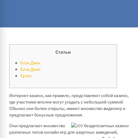
Статьи
Блэк Джек
Блэк Джек
Крэпс
Интернет-казино, как правило, представляют собой казино,
где участники вполне могут угадать с небольшой суммой.
Обычно они более открыты, имеют множество видеоигр и
предлагают бонусные предложения.
Они предлагают множество
различных типов онлайн-игр для азартных заведений,