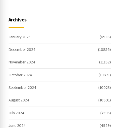
free spins no deposit 2023 On the
internet
Archives
January 2025
(6938)
December 2024
(10856)
November 2024
(11182)
October 2024
(10871)
September 2024
(10023)
August 2024
(10891)
July 2024
(7595)
June 2024
(4929)