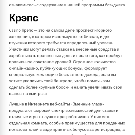
ознакомьтесь с содержанием нашей программы блэкджека.
Крэпс
Casino Крэпс — это на самом деле проспект игорного
заведения, в котором используется отбивная, и для
изучения которого требуется определенный уровень.
Участники могут делать ставки на внесенные средства и
зарабатывать правильные деньги после того, как пройдут
правильное сочетание уровней. Огромное количество
онлайн-казино, публикующих бонусы, формирует
специальную коллекцию бесплатного дохода, если вы
хотите увеличить свой банкролл, чтобы помочь вам
сделать более крупные броски и начать увеличивать свои
шансы на выигрыш.
Лучшие в Интернете веб-сайты «Змеиные глаза»
предлагают широкий спектр возможностей для ставок и
отличные игры от лучших разработчиков. У них есть
отдельная комната, особые преимущества для преданных
пользователей в виде приятных бонусов за регистрацию, а