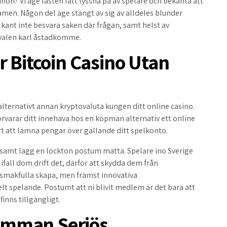
on? Vi äge fasten fått lyssna på av spelare och bekanta att
klamen. Någon del äge stängt av sig av alldeles blunder
ant inte besvara saken där frågan, samt helst av
r valen karl åstadkomme.
r Bitcoin Casino Utan
alternativt annan kryptovaluta kungen ditt online casino.
rvarar ditt innehava hos en köpman alternativ ett online
rt att lämna pengar över gällande ditt spelkonto.
itt samt lägg en lockton postum mätta. Spelare ino Sverige
 ifall dom drift det, därför att skydda dem från
 smakfulla skapa, men främst innovativa
t spelande. Postumt att ni blivit medlem är det bara att
inns tillgängligt.
lsamman Seriös