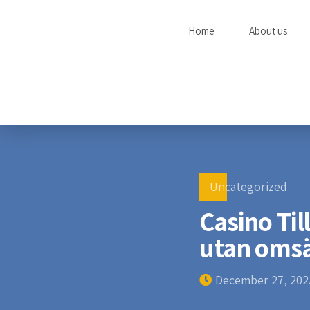
Home
About us
Uncategorized
Casino Ti
utan omsä
December 27, 202