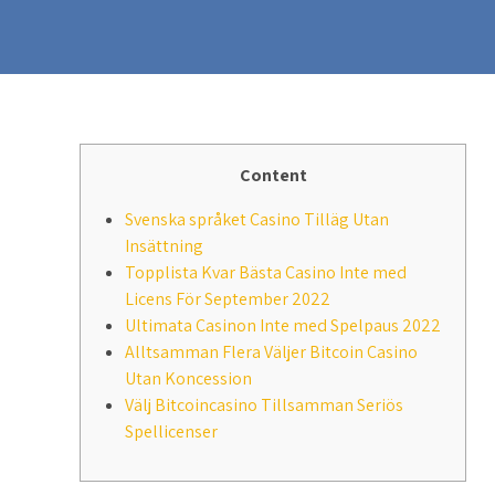
Content
Svenska språket Casino Tilläg Utan
Insättning
Topplista Kvar Bästa Casino Inte med
Licens För September 2022
Ultimata Casinon Inte med Spelpaus 2022
Alltsamman Flera Väljer Bitcoin Casino
Utan Koncession
Välj Bitcoincasino Tillsamman Seriös
Spellicenser