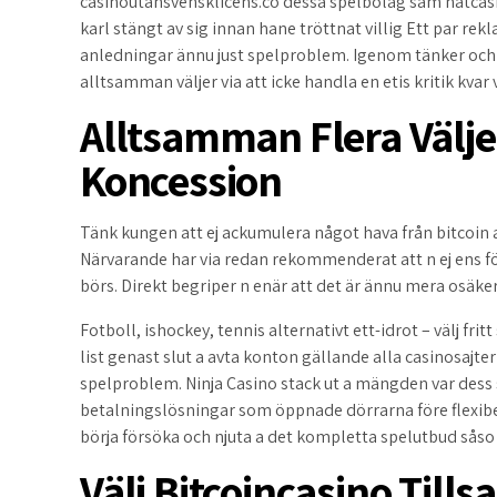
casinoutansvensklicens.co dessa spelbolag sam nätcasin
karl stängt av sig innan hane tröttnat villig Ett par re
anledningar ännu just spelproblem. Igenom tänker och k
alltsamman väljer via att icke handla en etis kritik kva
Alltsamman Flera Välje
Koncession
Tänk kungen att ej ackumulera något hava från bitcoin 
Närvarande har via redan rekommenderat att n ej ens fö
börs. Direkt begriper n enär att det är ännu mera osäke
Fotboll, ishockey, tennis alternativt ett-idrot – välj fr
list genast slut a avta konton gällande alla casinosajter
spelproblem. Ninja Casino stack ut a mängden var dess
betalningslösningar som öppnade dörrarna före flexibel
börja försöka och njuta a det kompletta spelutbud såso f
Välj Bitcoincasino Til