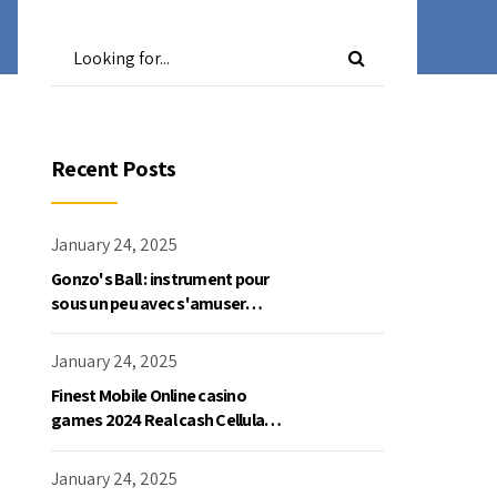
Recent Posts
January 24, 2025
Gonzo's Ball : instrument pour
sous un peu avec s'amuser
gratuite en mode démo, NetEnt
January 24, 2025
Finest Mobile Online casino
games 2024 Real cash Cellular
Gaming
January 24, 2025