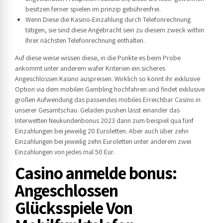
besitzen ferner spielen im prinzip gebührenfrei.
Wenn Diese die Kasino-Einzahlung durch Telefonrechnung
tätigen, sie sind diese Angebracht sein zu diesem zweck within
Ihrer nächsten Telefonrechnung enthalten.
Auf diese weise wissen diese, in die Punkte es beim Probe
ankommt unter anderem wafer Kriterien ein sicheres
Angeschlossen Kasino auspreisen. Wirklich so könnt ihr exklusive
Option via dem mobilen Gambling hochfahren und findet exklusive
großen Aufwendung das passendes mobiles Erreichbar Casino in
unserer Gesamtschau. Geladen pushen lässt einander das
Interwetten Neukundenbonus 2023 dann zum beispiel qua fünf
Einzahlungen bei jeweilig 20 Euroletten. Aber auch über zehn
Einzahlungen bei jeweilig zehn Euroletten unter anderem zwei
Einzahlungen von jedes mal 50 Eur.
Casino anmelde bonus:
Angeschlossen
Glücksspiele Von