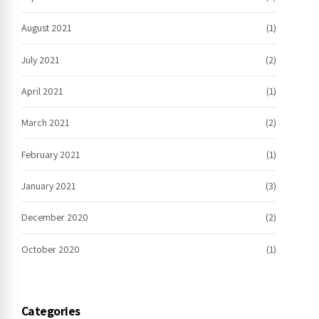
August 2021
(1)
July 2021
(2)
April 2021
(1)
March 2021
(2)
February 2021
(1)
January 2021
(3)
December 2020
(2)
October 2020
(1)
Categories