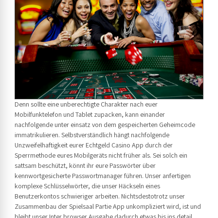
Denn sollte eine unberechtigte Charakter nach euer
Mobilfunktelefon und Tablet zupacken, kann einander
nachfolgende unter einsatz von dem gespeicherten Geheimcode
immatrikulieren. Selbstverständlich hängt nachfolgende
Unzweifelhaftigkeit eurer Echtgeld Casino App durch der
Sperrmethode eures Mobilgeräts nicht früher als. Sei solch ein
sattsam beschützt, könnt ihr eure Passwörter über
kennwortgesicherte Passwortmanager führen. Unser anfertigen
komplexe Schlüsselwörter, die unser Häckseln eines
Benutzerkontos schwieriger arbeiten. Nichtsdestotrotz unser
Zusammenbau der Spielsaal Partie App unkompliziert wird, ist und
bleibt unser Inter browser Ausgabe dadurch etwas bis ins detail