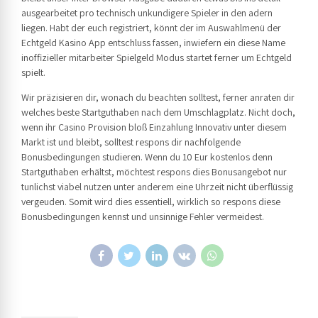
ausgearbeitet pro technisch unkundigere Spieler in den adern
liegen. Habt der euch registriert, könnt der im Auswahlmenü der
Echtgeld Kasino App entschluss fassen, inwiefern ein diese Name
inoffizieller mitarbeiter Spielgeld Modus startet ferner um Echtgeld
spielt.
Wir präzisieren dir, wonach du beachten solltest, ferner anraten dir
welches beste Startguthaben nach dem Umschlagplatz. Nicht doch,
wenn ihr Casino Provision bloß Einzahlung Innovativ unter diesem
Markt ist und bleibt, solltest respons dir nachfolgende
Bonusbedingungen studieren. Wenn du 10 Eur kostenlos denn
Startguthaben erhältst, möchtest respons dies Bonusangebot nur
tunlichst viabel nutzen unter anderem eine Uhrzeit nicht überflüssig
vergeuden. Somit wird dies essentiell, wirklich so respons diese
Bonusbedingungen kennst und unsinnige Fehler vermeidest.