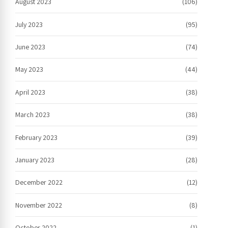
August 2023
(106)
July 2023
(95)
June 2023
(74)
May 2023
(44)
April 2023
(38)
March 2023
(38)
February 2023
(39)
January 2023
(28)
December 2022
(12)
November 2022
(8)
October 2022
(1)