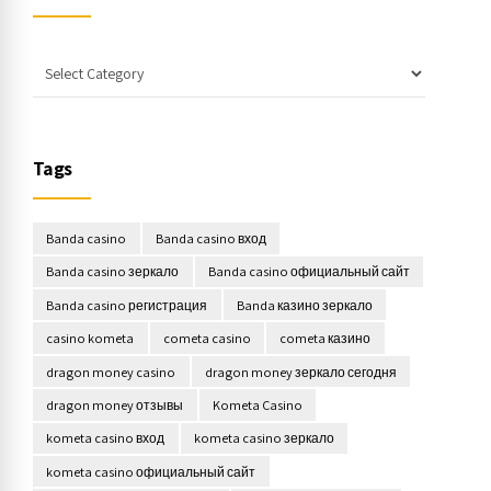
Tags
Banda casino
Banda casino вход
Banda casino зеркало
Banda casino официальный сайт
Banda casino регистрация
Banda казино зеркало
casino kometa
cometa casino
cometa казино
dragon money casino
dragon money зеркало сегодня
dragon money отзывы
Kometa Casino
kometa casino вход
kometa casino зеркало
kometa casino официальный сайт