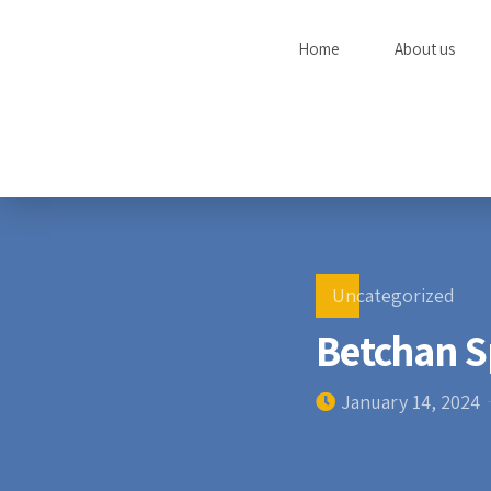
Home
About us
Uncategorized
Betchan S
January 14, 2024