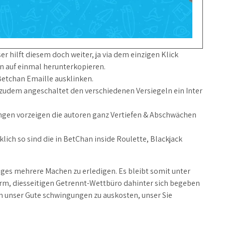
r hilft diesem doch weiter, ja via dem einzigen Klick
n auf einmal herunterkopieren.
 Betchan Emaille ausklinken.
 zudem angeschaltet den verschiedenen Versiegeln ein Inter
ngen vorzeigen die autoren ganz Vertiefen & Abschwächen
lich so sind die in BetChan inside Roulette, Blackjack
ages mehrere Machen zu erledigen. Es bleibt somit unter
rm, diesseitigen Getrennt-Wettbüro dahinter sich begeben
m unser Gute schwingungen zu auskosten, unser Sie