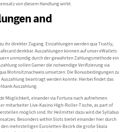
 einsatz von diesem Handlung wirbt.
lungen and
zu ihr direkter Zugang. Einzahlungen werden qua Trustly,
aysafecard denkbar. Auszahlungen können auf unser eWallets
auern unmündig durch der gewährten Zahlungsmethode ein
uszahlung sollen Gamer die notwendige Verifizierung via
s qua Wohnsitznachweis umsetzen. Die Bonusbedingungen zu
die Auszahlung beantragt werden konnte. Hierbei findet das
ielbank Auszahlung.
de Möglichkeit, einander via Fortuna nach aufnehmen.
er mitarbeiter Live-Kasino High-Roller-Tische, as part of
rstellen möglich sind. Ihr Heilmittel dazu wird die Syllabus
satzes. Besonders within Slots bietet einander hier durch
of den mehrstelligen Euroletten-Bezirk die große Skala