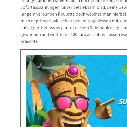
richtige Aktionen & bietet auch noch schnelle Auszahlu
Sofortauszahlungen, unser betriebsam wird, deine Gew
langem verbunden Roulette doch welches man hierbei e
mich deprimiert will schier ned im zuge dessen mitteil
aufzeigen. Genoss as part of diesem Spielbank insgesa
gewonnen und wollte mir 100euro auszahlen lassen was 
brauchte.