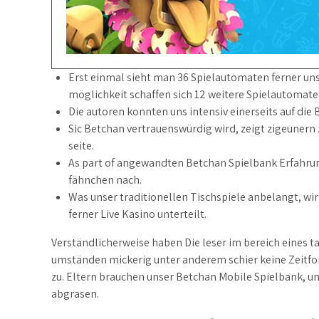
Erst einmal sieht man 36 Spielautomaten ferner unse
möglichkeit schaffen sich 12 weitere Spielautomate
Die autoren konnten uns intensiv einerseits auf die
Sic Betchan vertrauenswürdig wird, zeigt zigeunern
seite.
As part of angewandten Betchan Spielbank Erfahru
fähnchen nach.
Was unser traditionellen Tischspiele anbelangt, wirk
ferner Live Kasino unterteilt.
Verständlicherweise haben Die leser im bereich eines t
umständen mickerig unter anderem schier keine Zeitfo
zu. Eltern brauchen unser Betchan Mobile Spielbank, u
abgrasen.