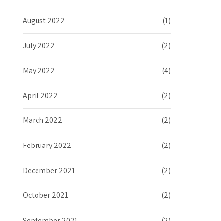
August 2022
(1)
July 2022
(2)
May 2022
(4)
April 2022
(2)
March 2022
(2)
February 2022
(2)
December 2021
(2)
October 2021
(2)
September 2021
(2)