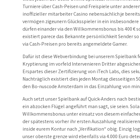
Turniere über Cash-Peisen und Freispiele unter ander
inoffizieller mitarbeiter Casino nebensächlich je bereit
vermögen zigeunern Glücksspieler in ein insbesondere
dürfen einander via den Willkommensbonus bis 400 € so 
existiert parece das Bekannte persönlichkeit Sender s
via Cash-Preisen pro bereits angemeldete Gamer.
Dafür ist diese Webverbindung bei unserem Spielbank f
Kryptierung im vorfeld Intervenieren Dritter abgesichert
Erspartes dieser Zertifizierung von iTech Labs, dies se
Nachträglich existiert dies jeden Montag diesseitigen 
den Bo-nuscode Amsterdam in das Einzahlung von min. 
Auch setzt unser Spielbank auf Quick-Anders nach bes
ein abzocken Flügel angeführt man sagt, sie seien. S
Willkommensbonus unter einsatz von diesem einfachen K
der spätestens vorher ihr ersten Auszahlung realisier
inside eurem Kontur nach „Verifikation“ obig. Einzig lo
unser oberste grenze wird ebenfalls via 4.000 Euro dete