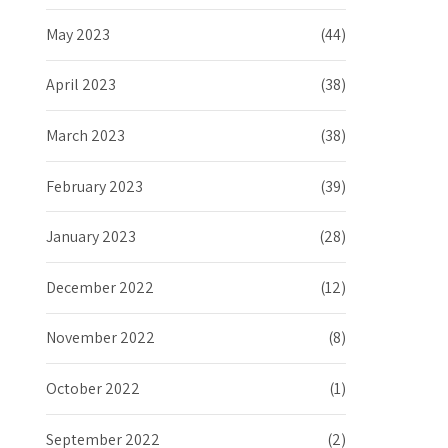
May 2023
(44)
April 2023
(38)
March 2023
(38)
February 2023
(39)
January 2023
(28)
December 2022
(12)
November 2022
(8)
October 2022
(1)
September 2022
(2)