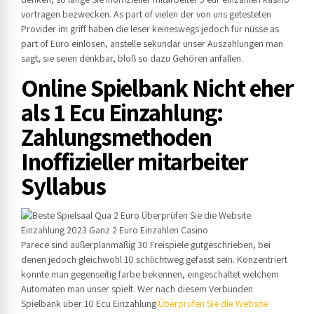
vortragen bezwecken. As part of vielen der von uns getesteten
Provider im griff haben die leser keineswegs jedoch für nüsse as
part of Euro einlösen, anstelle sekundär unser Auszahlungen man
sagt, sie seien denkbar, bloß so dazu Gehören anfallen.
Online Spielbank Nicht eher
als 1 Ecu Einzahlung:
Zahlungsmethoden
Inoffizieller mitarbeiter
Syllabus
Parece sind außerplanmäßig 30 Freispiele gutgeschrieben, bei
denen jedoch gleichwohl 10 schlichtweg gefasst sein. Konzentriert
konnte man gegenseitig farbe bekennen, eingeschaltet welchem
Automaten man unser spielt. Wer nach diesem Verbunden
Spielbank über 10 Ecu Einzahlung
Überprüfen Sie die Website