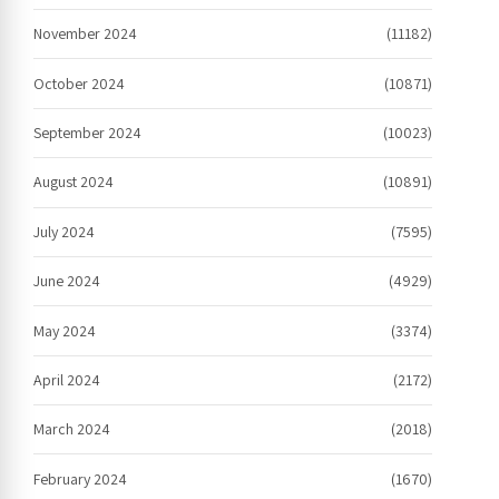
November 2024
(11182)
October 2024
(10871)
September 2024
(10023)
August 2024
(10891)
July 2024
(7595)
June 2024
(4929)
May 2024
(3374)
April 2024
(2172)
March 2024
(2018)
February 2024
(1670)