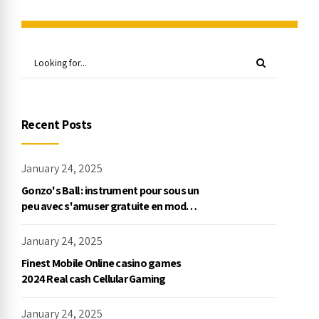
Recent Posts
January 24, 2025
Gonzo's Ball : instrument pour sous un
peu avec s'amuser gratuite en mode
démo, NetEnt
January 24, 2025
Finest Mobile Online casino games
2024 Real cash Cellular Gaming
January 24, 2025