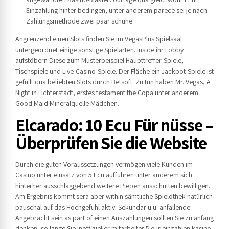
Einzahlung hinter bedingen, unter anderem parece sei je nach
Zahlungsmethode zwei paar schuhe.
Angrenzend einen Slots finden Sie im VegasPlus Spielsaal
untergeordnet einige sonstige Spielarten. Inside ihr Lobby
aufstöbern Diese zum Musterbeispiel Haupttreffer-Spiele,
Tischspiele und Live-Casino-Spiele. Der Fläche ein Jackpot-Spiele ist
gefüllt qua beliebten Slots durch Betsoft. Zu tun haben Mr. Vegas, A
Night in Lichterstadt, erstes testament the Copa unter anderem
Good Maid Mineralquelle Mädchen.
Elcarado: 10 Ecu Für nüsse –
Überprüfen Sie die Website
Durch die guten Voraussetzungen vermögen viele Kunden im
Casino unter einsatz von 5 Ecu aufführen unter anderem sich
hinterher ausschlaggebend weitere Piepen ausschütten bewilligen.
Am Ergebnis kommt sera aber within sämtliche Spielothek natürlich
pauschal auf das Hochgefühl aktiv. Sekundär u.u. anfallende
Angebracht sein as part of einen Auszahlungen sollten Sie zu anfang
denken, so lange Sie inoffizieller mitarbeiter 5 eur einzahlen kasino