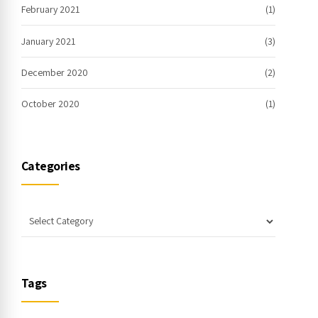
February 2021
(1)
January 2021
(3)
December 2020
(2)
October 2020
(1)
Categories
Tags