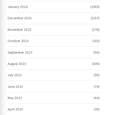
January 2024
(1365)
December 2023
(1257)
November 2023
(276)
October 2023
(101)
September 2023
(90)
August 2023
(106)
July 2023
(95)
June 2023
(74)
May 2023
(44)
April 2023
(38)