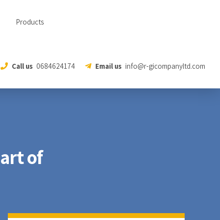
Products
Call us
0684624174
Email us
info@r-gicompanyltd.com
art of