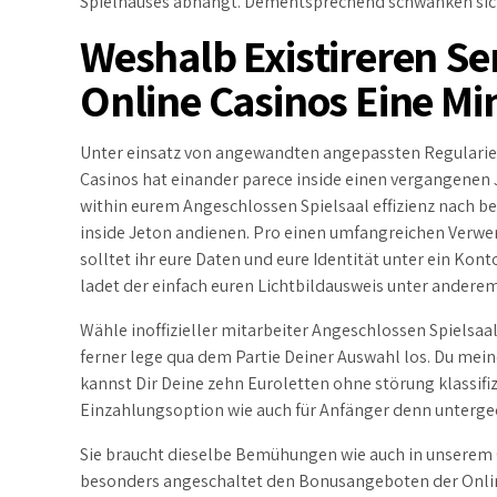
Spielhauses abhängt. Dementsprechend schwanken sic
Weshalb Existireren Se
Online Casinos Eine Mi
Unter einsatz von angewandten angepassten Regulari
Casinos hat einander parece inside einen vergangenen
within eurem Angeschlossen Spielsaal effizienz nach be
inside Jeton andienen. Pro einen umfangreichen Verwen
solltet ihr eure Daten und eure Identität unter ein Kon
ladet der einfach euren Lichtbildausweis unter anderem
Wähle inoffizieller mitarbeiter Angeschlossen Spielsaal 
ferner lege qua dem Partie Deiner Auswahl los. Du mei
kannst Dir Deine zehn Euroletten ohne störung klassifi
Einzahlungsoption wie auch für Anfänger denn untergeo
Sie braucht dieselbe Bemühungen wie auch in unserem C
besonders angeschaltet den Bonusangeboten der Onlin