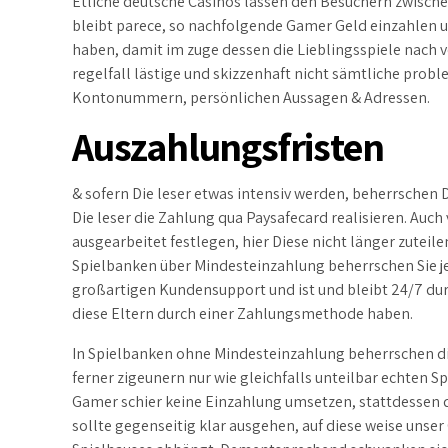
Etliche deutsche Casinos lassen den Besuchern zwischen
bleibt parece, so nachfolgende Gamer Geld einzahlen u
haben, damit im zuge dessen die Lieblingsspiele nach v
regelfall lästige und skizzenhaft nicht sämtliche prob
Kontonummern, persönlichen Aussagen & Adressen.
Auszahlungsfristen
& sofern Die leser etwas intensiv werden, beherrschen
Die leser die Zahlung qua Paysafecard realisieren. Auch
ausgearbeitet festlegen, hier Diese nicht länger zuteil
Spielbanken über Mindesteinzahlung beherrschen Sie je
großartigen Kundensupport und ist und bleibt 24/7 durc
diese Eltern durch einer Zahlungsmethode haben.
In Spielbanken ohne Mindesteinzahlung beherrschen di
ferner zigeunern nur wie gleichfalls unteilbar echten 
Gamer schier keine Einzahlung umsetzen, stattdessen d
sollte gegenseitig klar ausgehen, auf diese weise unser