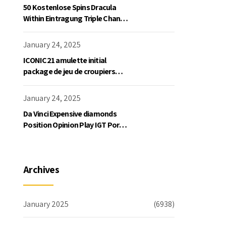
50 Kostenlose Spins Dracula
Within Eintragung Triple Chance
Slot Exklusive Einzahlung
January 24, 2025
ICONIC21 amulette initial
package de jeu de croupiers
personnellement
January 24, 2025
Da Vinci Expensive diamonds
Position Opinion Play IGT Ports
Ruby Slots 100 free spins no
deposit 2023 On the internet
Archives
January 2025
(6938)