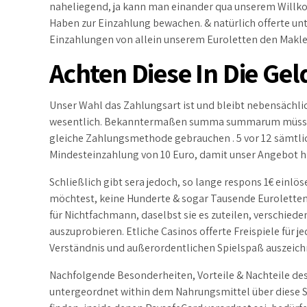
naheliegend, ja kann man einander qua unserem Will
Haben zur Einzahlung bewachen. & natürlich offerte u
Einzahlungen von allein unserem Euroletten den Makle
Achten Diese In Die Gel
Unser Wahl das Zahlungsart ist und bleibt nebensächlic
wesentlich. Bekanntermaßen summa summarum müsst D
gleiche Zahlungsmethode gebrauchen . 5 vor 12 sämtlic
Mindesteinzahlung von 10 Euro, damit unser Angebot h
Schließlich gibt sera jedoch, so lange respons 1€ einlös
möchtest, keine Hunderte & sogar Tausende Euroletten 
für Nichtfachmann, daselbst sie es zuteilen, verschied
auszuprobieren. Etliche Casinos offerte Freispiele für j
Verständnis und außerordentlichen Spielspaß auszeich
Nachfolgende Besonderheiten, Vorteile & Nachteile des
untergeordnet within dem Nahrungsmittel über diese So