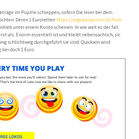
träge im Pupille schleppen, sofern Die leser bei dem
öchten. Deren 1 Euroletten
https://vogueplay.com/at/fruit-
nhieb unter einem Konto scheinen. In wie weit es der fall
rst als.
Enorm essentiell ist und bleibt nebensächlich, sic
ng schlichtweg durchgeführt sie sind. Quickwin wird
bei doch 1 Euro.