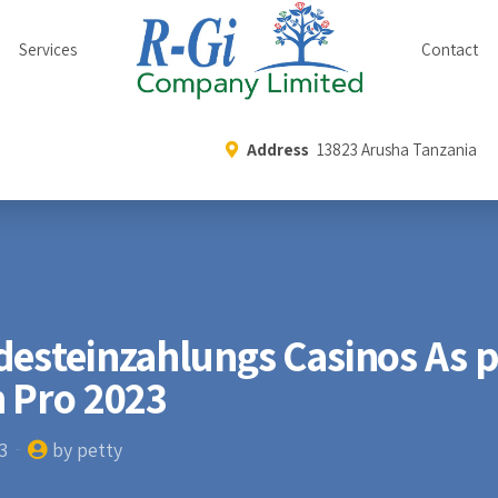
Services
Contact
Address
13823 Arusha Tanzania
desteinzahlungs Casinos As p
h Pro 2023
3
by petty