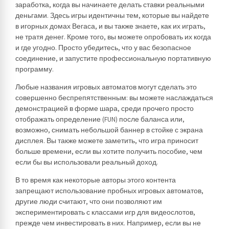
заработка, когда вы начинаете делать ставки реальными
деньгами. Здесь игры идентичны тем, которые вы найдете
в игорных домах Вегаса, и вы также знаете, как их играть,
не тратя денег. Кроме того, вы можете опробовать их когда
и где угодно. Просто убедитесь, что у вас безопасное
соединение, и запустите профессиональную портативную
программу.
Любые названия игровых автоматов могут сделать это
совершенно беспрепятственным: вы можете наслаждаться
демонстрацией в форме шара, среди прочего просто
отображать определение (FUN) после баланса или,
возможно, снимать небольшой баннер в стойке с экрана
дисплея. Вы также можете заметить, что игра приносит
больше времени, если вы хотите получить пособие, чем
если бы вы использовали реальный доход.
В то время как некоторые авторы этого контента
запрещают использование пробных игровых автоматов,
другие люди считают, что они позволяют им
экспериментировать с классами игр для видеослотов,
прежде чем инвестировать в них. Например, если вы не