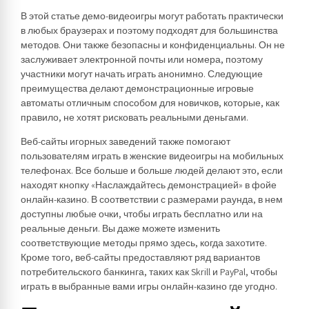
В этой статье демо-видеоигры могут работать практически
в любых браузерах и поэтому подходят для большинства
методов. Они также безопасны и конфиденциальны. Он не
заслуживает электронной почты или номера, поэтому
участники могут начать играть анонимно. Следующие
преимущества делают демонстрационные игровые
автоматы отличным способом для новичков, которые, как
правило, не хотят рисковать реальными деньгами.
Веб-сайты игорных заведений также помогают
пользователям играть в женские видеоигры на мобильных
телефонах. Все больше и больше людей делают это, если
находят кнопку «Наслаждайтесь демонстрацией» в фойе
онлайн-казино. В соответствии с размерами раунда, в нем
доступны любые очки, чтобы играть бесплатно или на
реальные деньги. Вы даже можете изменить
соответствующие методы прямо здесь, когда захотите.
Кроме того, веб-сайты предоставляют ряд вариантов
потребительского банкинга, таких как Skrill и PayPal, чтобы
играть в выбранные вами игры онлайн-казино где угодно.