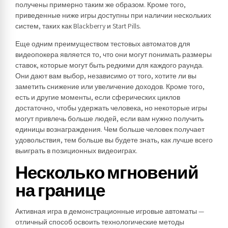
получены примерно таким же образом. Кроме того,
приведенные ниже игры доступны при наличии нескольких
систем, таких как Blackberry и Start Pills.
Еще одним преимуществом тестовых автоматов для
видеопокера является то, что они могут понимать размеры
ставок, которые могут быть редкими для каждого раунда.
Они дают вам выбор, независимо от того, хотите ли вы
заметить снижение или увеличение доходов. Кроме того,
есть и другие моменты, если сферических циклов
достаточно, чтобы удержать человека, но некоторые игры
могут привлечь больше людей, если вам нужно получить
единицы вознаграждения. Чем больше человек получает
удовольствия, тем больше вы будете знать, как лучше всего
выиграть в позиционных видеоиграх.
Несколько мгновений
на границе
Активная игра в демонстрационные игровые автоматы —
отличный способ освоить технологические методы