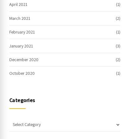
April 2021
(1)
March 2021
(2)
February 2021
(1)
January 2021
(3)
December 2020
(2)
October 2020
(1)
Categories