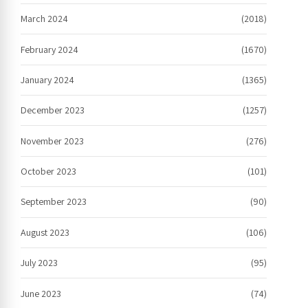
March 2024
(2018)
February 2024
(1670)
January 2024
(1365)
December 2023
(1257)
November 2023
(276)
October 2023
(101)
September 2023
(90)
August 2023
(106)
July 2023
(95)
June 2023
(74)