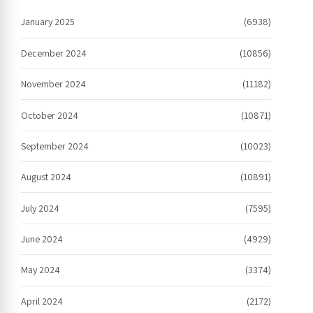
January 2025
(6938)
December 2024
(10856)
November 2024
(11182)
October 2024
(10871)
September 2024
(10023)
August 2024
(10891)
July 2024
(7595)
June 2024
(4929)
May 2024
(3374)
April 2024
(2172)