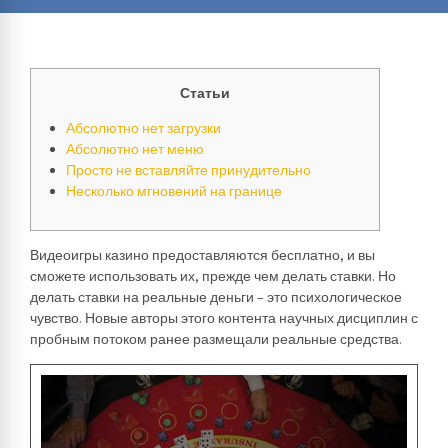
Статьи
Абсолютно нет загрузки
Абсолютно нет меню
Просто не вставляйте принудительно
Несколько мгновений на границе
Видеоигры казино предоставляются бесплатно, и вы
сможете использовать их, прежде чем делать ставки. Но
делать ставки на реальные деньги – это психологическое
чувство. Новые авторы этого контента научных дисциплин с
пробным потоком ранее размещали реальные средства.