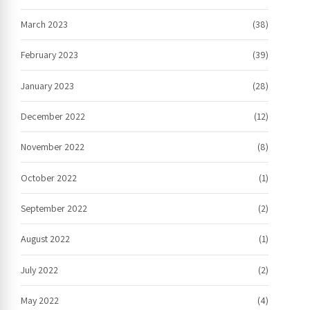
March 2023
(38)
February 2023
(39)
January 2023
(28)
December 2022
(12)
November 2022
(8)
October 2022
(1)
September 2022
(2)
August 2022
(1)
July 2022
(2)
May 2022
(4)