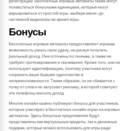
регистрации. Бесплатные игровые автоматы также могут
похвастаться бонусными единицами, которые могут
варьироваться от простой игры «выбери меня» до
системной видеоигры во время игры.
Бонусы
Бесплатные игровые автоматы предоставляют игрокам
возможность узнать свою удачу, не рискуя получить
реальный доход. Они отточены по технике, а также не
требуют протезирования и скачивания. Кроме того, они не
используют идентификацию, поэтому участники могут
сохранить ваше бывшее одиночество в
неприкосновенности. Таким образом, он не сбивается с
толку от слов и не запускает рекламу, в которой советуют
эти телефоны вносить доход.
Многие онлайн-казино публикуют бонусы для участников,
которые участвуют в бесплатных онлайн-играх на игровых
автоматах. Здесь бонусные предложения будут
представлены как виртуальные кредиты, так и денежные
подарки, которые можно использовать для игры ради