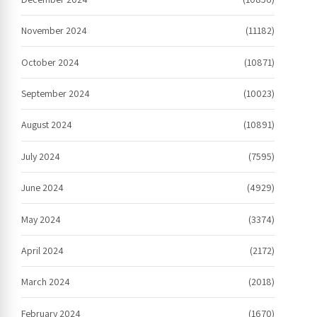
November 2024
(11182)
October 2024
(10871)
September 2024
(10023)
August 2024
(10891)
July 2024
(7595)
June 2024
(4929)
May 2024
(3374)
April 2024
(2172)
March 2024
(2018)
February 2024
(1670)