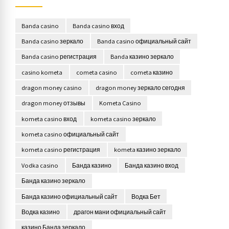
Banda casino
Banda casino вход
Banda casino зеркало
Banda casino официальный сайт
Banda casino регистрация
Banda казино зеркало
casino kometa
cometa casino
cometa казино
dragon money casino
dragon money зеркало сегодня
dragon money отзывы
Kometa Casino
kometa casino вход
kometa casino зеркало
kometa casino официальный сайт
kometa casino регистрация
kometa казино зеркало
Vodka casino
Банда казино
Банда казино вход
Банда казино зеркало
Банда казино официальный сайт
Водка Бет
Водка казино
драгон мани официальный сайт
казино Банда зеркало