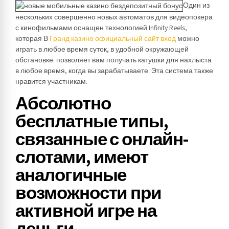
Один из
нескольких совершенно новых автоматов для видеопокера
с кинофильмами оснащен технологией Infinity Reels,
которая В
Гранд казино официальный сайт вход
можно
играть в любое время суток, в удобной окружающей
обстановке. позволяет вам получать катушки для нахлыста
в любое время, когда вы зарабатываете. Эта система также
нравится участникам.
Абсолютно
бесплатные типы,
связанные с онлайн-
слотами, имеют
аналогичные
возможности при
активной игре на
деньги.