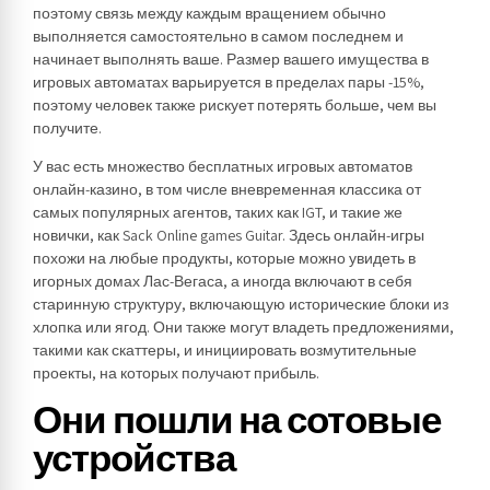
поэтому связь между каждым вращением обычно
выполняется самостоятельно в самом последнем и
начинает выполнять ваше. Размер вашего имущества в
игровых автоматах варьируется в пределах пары -15%,
поэтому человек также рискует потерять больше, чем вы
получите.
У вас есть множество бесплатных игровых автоматов
онлайн-казино, в том числе вневременная классика от
самых популярных агентов, таких как IGT, и такие же
новички, как Sack Online games Guitar. Здесь онлайн-игры
похожи на любые продукты, которые можно увидеть в
игорных домах Лас-Вегаса, а иногда включают в себя
старинную структуру, включающую исторические блоки из
хлопка или ягод. Они также могут владеть предложениями,
такими как скаттеры, и инициировать возмутительные
проекты, на которых получают прибыль.
Они пошли на сотовые
устройства