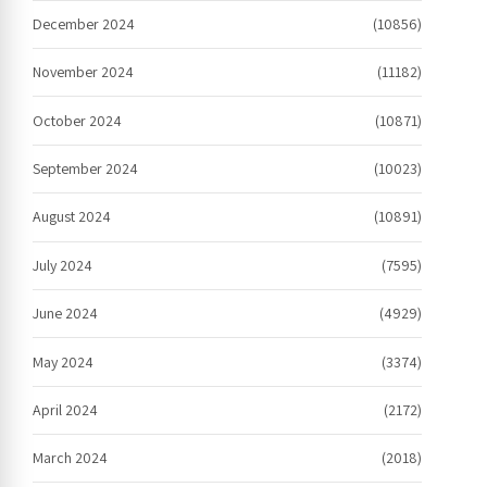
December 2024
(10856)
November 2024
(11182)
October 2024
(10871)
September 2024
(10023)
August 2024
(10891)
July 2024
(7595)
June 2024
(4929)
May 2024
(3374)
April 2024
(2172)
March 2024
(2018)