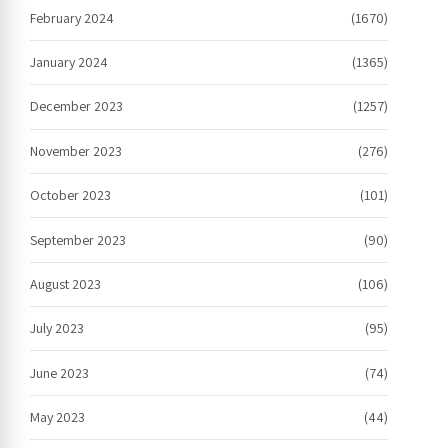
February 2024
(1670)
January 2024
(1365)
December 2023
(1257)
November 2023
(276)
October 2023
(101)
September 2023
(90)
August 2023
(106)
July 2023
(95)
June 2023
(74)
May 2023
(44)