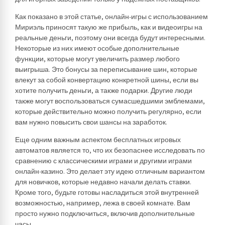
Как показано в этой статье, онлайн-игры с использованием
Мириэль приносят такую ​​же прибыль, как и видеоигры на
реальные деньги, поэтому они всегда будут интересными.
Некоторые из них имеют особые дополнительные
функции, которые могут увеличить размер любого
выигрыша. Это бонусы за переписывание шин, которые
влекут за собой конвертацию конкретной шины, если вы
хотите получить деньги, а также подарки. Другие люди
также могут воспользоваться сумасшедшими эмблемами,
которые действительно можно получить регулярно, если
вам нужно повысить свои шансы на заработок.
Еще одним важным аспектом бесплатных игровых
автоматов является то, что их безопаснее исследовать по
сравнению с классическими играми и другими играми
онлайн-казино. Это делает эту идею отличным вариантом
для новичков, которые недавно начали делать ставки.
Кроме того, будьте готовы насладиться этой внутренней
возможностью, например, лежа в своей комнате. Вам
просто нужно подключиться, включив дополнительные
часы.