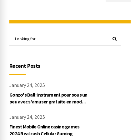
Recent Posts
January 24, 2025
Gonzo's Ball : instrument pour sous un
peu avec s'amuser gratuite en mode
démo, NetEnt
January 24, 2025
Finest Mobile Online casino games
2024 Real cash Cellular Gaming