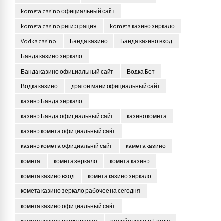
kometa casino официальный сайт
kometa casino регистрация
kometa казино зеркало
Vodka casino
Банда казино
Банда казино вход
Банда казино зеркало
Банда казино официальный сайт
Водка Бет
Водка казино
драгон мани официальный сайт
казино Банда зеркало
казино Банда официальный сайт
казино комета
казино комета официальный сайт
казино комета официальній сайт
камета казино
комета
комета зеркало
комета казино
комета казино вход
комета казино зеркало
комета казино зеркало рабочее на сегодня
комета казино официальный сайт
комета казино регистрация
онлайн казино Банда