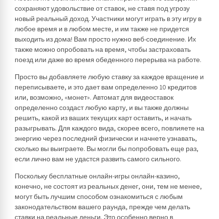
сохраняют удовольствие от ставок, не ставя под угрозу
новый реальный доход. Участники могут играть в эту игру в
любое время и в любом месте, и им также не придется
выходить из дома! Вам просто нужно веб-соединение. Их
также можно опробовать на время, чтобы застраховать
поезд или даже во время обеденного перерыва на работе.
Просто вы добавляете любую ставку за каждое вращение и
переписываете, и это дает вам определенно 10 кредитов
или, возможно, «монет». Автомат для видеоставок
определенно создаст любую карту, и вы также должны
решить, какой из ваших текущих карт оставить, и начать
разыгрывать. Для каждого вида, скорее всего, повлияете на
энергию через последний физически и начнете узнавать,
сколько вы выиграете. Вы могли бы попробовать еще раз,
если лично вам не удастся развить самого сильного.
Поскольку бесплатные онлайн-игры онлайн-казино,
конечно, не состоят из реальных денег, они, тем не менее,
могут быть лучшим способом ознакомиться с любым
законодательством вашего раунда, прежде чем делать
ставки на реальные деньги. Это особенно верно в