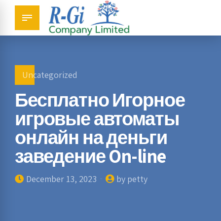
Uncategorized
Бесплатно Игорное
игровые автоматы
онлайн на деньги
заведение On-line
December 13, 2023
by petty