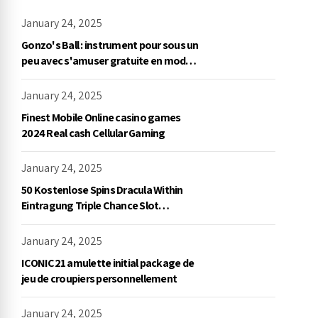
January 24, 2025
Gonzo's Ball : instrument pour sous un
peu avec s'amuser gratuite en mode
démo, NetEnt
January 24, 2025
Finest Mobile Online casino games
2024 Real cash Cellular Gaming
January 24, 2025
50 Kostenlose Spins Dracula Within
Eintragung Triple Chance Slot
Exklusive Einzahlung
January 24, 2025
ICONIC21 amulette initial package de
jeu de croupiers personnellement
January 24, 2025