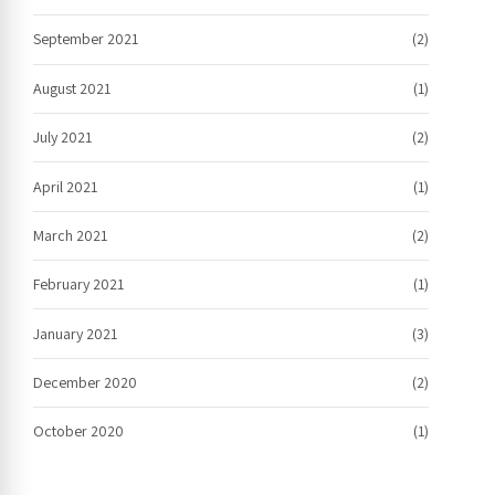
September 2021
(2)
August 2021
(1)
July 2021
(2)
April 2021
(1)
March 2021
(2)
February 2021
(1)
January 2021
(3)
December 2020
(2)
October 2020
(1)