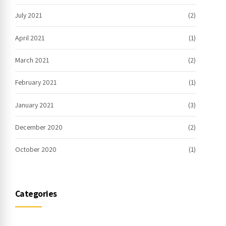
July 2021
(2)
April 2021
(1)
March 2021
(2)
February 2021
(1)
January 2021
(3)
December 2020
(2)
October 2020
(1)
Categories