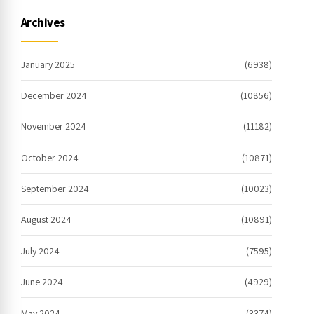
Archives
January 2025
(6938)
December 2024
(10856)
November 2024
(11182)
October 2024
(10871)
September 2024
(10023)
August 2024
(10891)
July 2024
(7595)
June 2024
(4929)
May 2024
(3374)