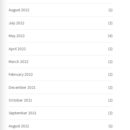
August 2022
(1)
July 2022
(2)
May 2022
(4)
April 2022
(2)
March 2022
(2)
February 2022
(2)
December 2021
(2)
October 2021
(2)
September 2021
(2)
August 2021
(1)