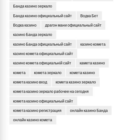
Банда казино зеркало
Банда казино официальный сайт
Водка Бет
Водка казино
драгон мани официальный сайт
казино Банда зеркало
казино Банда официальный сайт
казино комета
казино комета официальный сайт
казино комета официальній сайт
камета казино
комета
комета зеркало
комета казино
комета казино вход
комета казино зеркало
комета казино зеркало рабочее на сегодня
комета казино официальный сайт
комета казино регистрация
онлайн казино Банда
онлайн казино комета