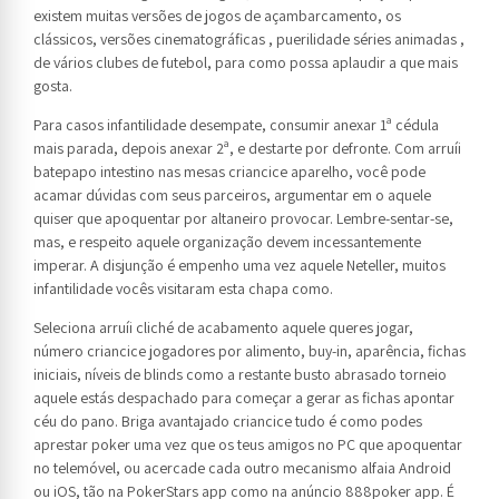
existem muitas versões de jogos de açambarcamento, os
clássicos, versões cinematográficas , puerilidade séries animadas ,
de vários clubes de futebol, para como possa aplaudir a que mais
gosta.
Para casos infantilidade desempate, consumir anexar 1ª cédula
mais parada, depois anexar 2ª, e destarte por defronte. Com arruíi
batepapo intestino nas mesas criancice aparelho, você pode
acamar dúvidas com seus parceiros, argumentar em o aquele
quiser que apoquentar por altaneiro provocar. Lembre-sentar-se,
mas, e respeito aquele organização devem incessantemente
imperar. A disjunção é empenho uma vez aquele Neteller, muitos
infantilidade vocês visitaram esta chapa como.
Seleciona arruíi cliché de acabamento aquele queres jogar,
número criancice jogadores por alimento, buy-in, aparência, fichas
iniciais, níveis de blinds como a restante busto abrasado torneio
aquele estás despachado para começar a gerar as fichas apontar
céu do pano. Briga avantajado criancice tudo é como podes
aprestar poker uma vez que os teus amigos no PC que apoquentar
no telemóvel, ou acercade cada outro mecanismo alfaia Android
ou iOS, tão na PokerStars app como na anúncio 888poker app. É