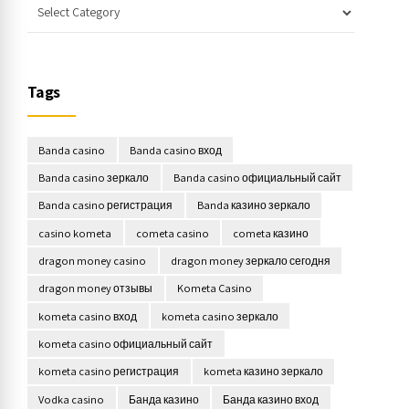
Tags
Banda casino
Banda casino вход
Banda casino зеркало
Banda casino официальный сайт
Banda casino регистрация
Banda казино зеркало
casino kometa
cometa casino
cometa казино
dragon money casino
dragon money зеркало сегодня
dragon money отзывы
Kometa Casino
kometa casino вход
kometa casino зеркало
kometa casino официальный сайт
kometa casino регистрация
kometa казино зеркало
Vodka casino
Банда казино
Банда казино вход