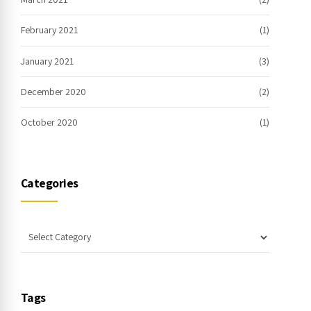
February 2021
(1)
January 2021
(3)
December 2020
(2)
October 2020
(1)
Categories
Tags