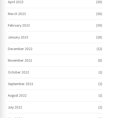
April 2023
(38)
March 2023
(38)
February 2023
(39)
January 2023
(28)
December 2022
(12)
November 2022
(8)
October 2022
(1)
September 2022
(2)
August 2022
(1)
July 2022
(2)