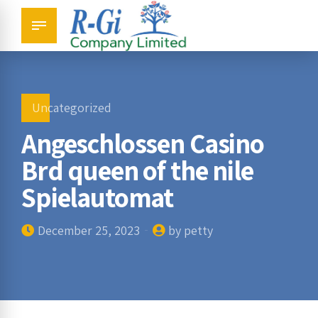
Uncategorized
Angeschlossen Casino
Brd queen of the nile
Spielautomat
December 25, 2023
by petty