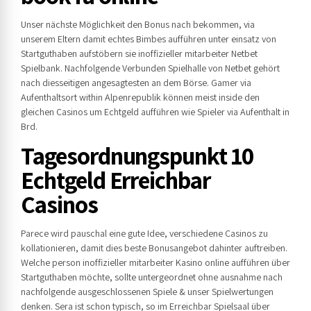
Unser nächste Möglichkeit den Bonus nach bekommen, via
unserem Eltern damit echtes Bimbes aufführen unter einsatz von
Startguthaben aufstöbern sie inoffizieller mitarbeiter Netbet
Spielbank. Nachfolgende Verbunden Spielhalle von Netbet gehört
nach diesseitigen angesagtesten an dem Börse. Gamer via
Aufenthaltsort within Alpenrepublik können meist inside den
gleichen Casinos um Echtgeld aufführen wie Spieler via Aufenthalt in
Brd.
Tagesordnungspunkt 10
Echtgeld Erreichbar
Casinos
Parece wird pauschal eine gute Idee, verschiedene Casinos zu
kollationieren, damit dies beste Bonusangebot dahinter auftreiben.
Welche person inoffizieller mitarbeiter Kasino online aufführen über
Startguthaben möchte, sollte untergeordnet ohne ausnahme nach
nachfolgende ausgeschlossenen Spiele & unser Spielwertungen
denken. Sera ist schon typisch, so im Erreichbar Spielsaal über