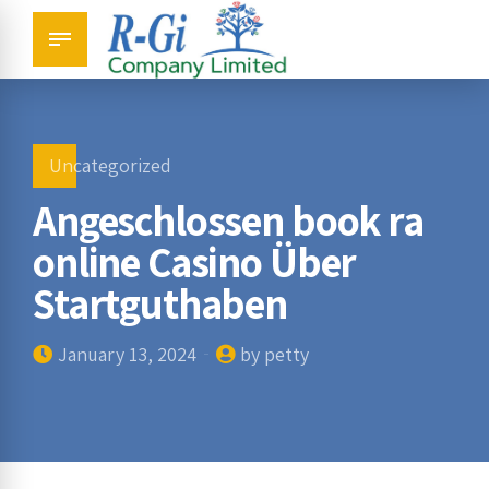
Uncategorized
Angeschlossen book ra
online Casino Über
Startguthaben
January 13, 2024
by petty