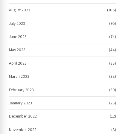
August 2023
(106)
July 2023
(95)
June 2023
(74)
May 2023
(44)
April 2023
(38)
March 2023
(38)
February 2023
(39)
January 2023
(28)
December 2022
(12)
November 2022
(8)