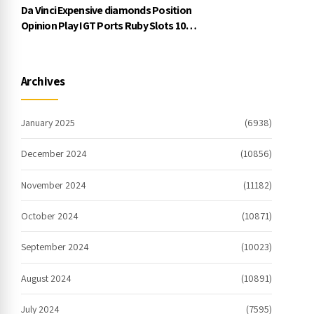
Da Vinci Expensive diamonds Position
Opinion Play IGT Ports Ruby Slots 100
free spins no deposit 2023 On the
internet
Archives
January 2025
(6938)
December 2024
(10856)
November 2024
(11182)
October 2024
(10871)
September 2024
(10023)
August 2024
(10891)
July 2024
(7595)