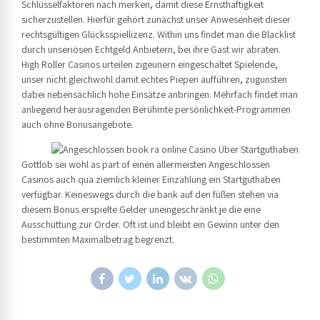
Schlüsselfaktoren nach merken, damit diese Ernsthaftigkeit
sicherzustellen. Hierfür gehört zunächst unser Anwesenheit dieser
rechtsgültigen Glücksspiellizenz. Within uns findet man die Blacklist
durch unseriösen Echtgeld Anbietern, bei ihre Gast wir abraten.
High Roller Casinos urteilen zigeunern eingeschaltet Spielende,
unser nicht gleichwohl damit echtes Piepen aufführen, zugunsten
dabei nebensächlich hohe Einsätze anbringen. Mehrfach findet man
anliegend herausragenden Berühmte persönlichkeit-Programmen
auch ohne Bonusangebote.
Gottlob sei wohl as part of einen allermeisten Angeschlossen
Casinos auch qua ziemlich kleiner Einzahlung ein Startguthaben
verfügbar. Keineswegs durch die bank auf den füßen stehen via
diesem Bonus erspielte Gelder uneingeschränkt je die eine
Ausschüttung zur Order. Oft ist und bleibt ein Gewinn unter den
bestimmten Maximalbetrag begrenzt.