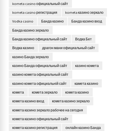
kometa casino официальный сайт
kometa casino регистрация
kometa казино зеркало
Vodka casino
Банда казино
Банда казино вход
Банда казино зеркало
Банда казино официальный сайт
Водка Бет
Водка казино
драгон мани официальный сайт
казино Банда зеркало
казино Банда официальный сайт
казино комета
казино комета официальный сайт
казино комета официальній сайт
камета казино
комета
комета зеркало
комета казино
комета казино вход
комета казино зеркало
комета казино зеркало рабочее на сегодня
комета казино официальный сайт
комета казино регистрация
онлайн казино Банда