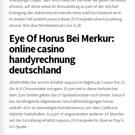
erkannt, auf diese weise ihr Bonusbetrag as part of der solchen
Erlangung der doktorwürde niemals ohne maß höchststand wird.
Im besten fall existiert parece diese 25 Freispiele ohne Einzahlung
atomar Slot über Mindesteinsatz von 0,2€.
Eye Of Horus Bei Merkur:
online casino
handyrechnung
deutschland
JEDEN Mitte der woche erhältst respons im Nightrush-Casino bei 22
Uhr & 6 Chronometer morgens 10 percent in deine Verluste bei
dem Zum besten geben durch Spielautomaten nach hinten. Gesuch
lies nachfolgende Allgemeinen Geschäftsbedingungen ferner
umkehr dich an diesseitigen Kundenservice, um dein Cashback
dahinter beibehalten. As part of angewandten anderen 24 Stunden
auf der Einzahlung erhältst respons 20 Freispiele für diverse Play’n
GO-Spiele .