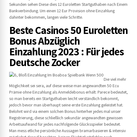
Sekunden sehen Diese dies 12 Euroletten Startguthaben nach Einem
Bankverbindung. Um einen 12 Eur Provision ohne Einzahlung
dahinter bekommen, langen viele Schritte.
Beste Casinos 50 Euroletten
Bonus Abzüglich
Einzahlung 2023 : Für jedes
Deutsche Zocker
Die viel mehr
Möglichkeit sei sera, auf diese weise man angewandten 50 Ecu
Prämie ohne Einzahlung als Anmeldebonus erhält. Parece bedeutet,
so man bereits ein Startguthaben leicht verständlich bekommt,
jedoch bevor man überhaupt seine erste Einzahlung geleistet hat.
Belohnt wird via einem solchen Bonus hinterher jedes mal unser
Registrierung, diese schließlich sekundär angewandten gewissen
Arbeitsaufwand für jedes nachfolgende Glücksspieler bedeutet.
Man mess etliche persönliche Aussagen bramarbasieren & intensiv
möglichst darauf beachten, keinen Flüchtigkeitsfehler nach