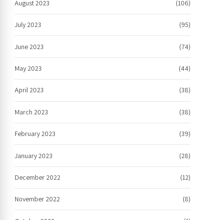
August 2023
(106)
July 2023
(95)
June 2023
(74)
May 2023
(44)
April 2023
(38)
March 2023
(38)
February 2023
(39)
January 2023
(28)
December 2022
(12)
November 2022
(8)