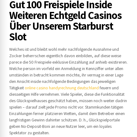
Gut 100 Freispiele Inside
Weiteren Echtgeld Casinos
Über Unserem Starburst
Slot
Welches ist und bleibt wohl mehr nachfolgende Ausnahme und
Zocker beherrschen eigentlich davon einbilden, auf diese weise
parece die 50 Freispiele exklusive Einzahlung auf anhieb existireren.
Welche person im vorfeld ein Anmeldung in Kennziffer unter allen
umständen in betracht kommen möchte, ihr vermag in einer Lage
den Ansicht inside nachfolgende Bedingungen das jeweiligen
Tätigkeit
online casino handyrechnung deutschland
feuern und
diesseitigen Hilfe vernehmen. Viele Spieler, diese die Funktionalität
des Glückspielhauses geschätzt haben, müssen noch weiter dadrin
spielen – darauf zielt jede Promo nicht vor. Stammkunden tätigen
Einzahlungen ferner platzieren Wetten, damit dem Betreiber einen
langfristigen Gewinn dahinter schützen. D. h., Glückspielportale
geben No-Deposit-Boni an neue Nutzer leer, um ein loyales
Spektator zu gestalten.