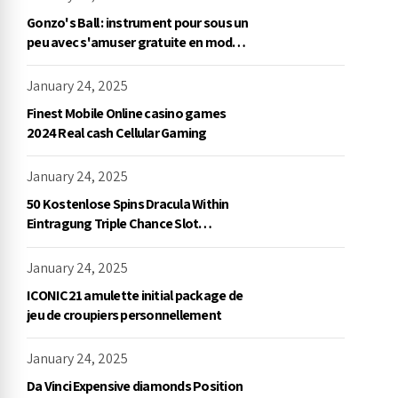
Gonzo's Ball : instrument pour sous un
peu avec s'amuser gratuite en mode
démo, NetEnt
January 24, 2025
Finest Mobile Online casino games
2024 Real cash Cellular Gaming
January 24, 2025
50 Kostenlose Spins Dracula Within
Eintragung Triple Chance Slot
Exklusive Einzahlung
January 24, 2025
ICONIC21 amulette initial package de
jeu de croupiers personnellement
January 24, 2025
Da Vinci Expensive diamonds Position