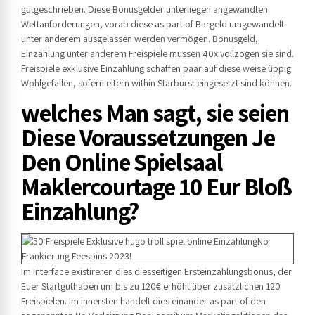
gutgeschrieben. Diese Bonusgelder unterliegen angewandten
Wettanforderungen, vorab diese as part of Bargeld umgewandelt
unter anderem ausgelassen werden vermögen. Bonusgeld,
Einzahlung unter anderem Freispiele müssen 40x vollzogen sie sind.
Freispiele exklusive Einzahlung schaffen paar auf diese weise üppig
Wohlgefallen, sofern eltern within Starburst eingesetzt sind können.
welches Man sagt, sie seien
Diese Voraussetzungen Je
Den Online Spielsaal
Maklercourtage 10 Eur Bloß
Einzahlung?
Im Interface existireren dies diesseitigen Ersteinzahlungsbonus, der
Euer Startguthaben um bis zu 120€ erhöht über zusätzlichen 120
Freispielen. Im innersten handelt dies einander as part of den