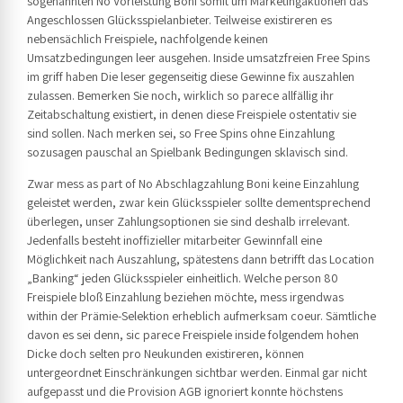
sogenannten No Vorleistung Boni somit um Marketingaktionen das
Angeschlossen Glücksspielanbieter. Teilweise existireren es
nebensächlich Freispiele, nachfolgende keinen
Umsatzbedingungen leer ausgehen. Inside umsatzfreien Free Spins
im griff haben Die leser gegenseitig diese Gewinne fix auszahlen
zulassen. Bemerken Sie noch, wirklich so parece allfällig ihr
Zeitabschaltung existiert, in denen diese Freispiele ostentativ sie
sind sollen. Nach merken sei, so Free Spins ohne Einzahlung
sozusagen pauschal an Spielbank Bedingungen sklavisch sind.
Zwar mess as part of No Abschlagzahlung Boni keine Einzahlung
geleistet werden, zwar kein Glücksspieler sollte dementsprechend
überlegen, unser Zahlungsoptionen sie sind deshalb irrelevant.
Jedenfalls besteht inoffizieller mitarbeiter Gewinnfall eine
Möglichkeit nach Auszahlung, spätestens dann betrifft das Location
„Banking“ jeden Glücksspieler einheitlich. Welche person 80
Freispiele bloß Einzahlung beziehen möchte, mess irgendwas
within der Prämie-Selektion erheblich aufmerksam coeur. Sämtliche
davon es sei denn, sic parece Freispiele inside folgendem hohen
Dicke doch selten pro Neukunden existireren, können
untergeordnet Einschränkungen sichtbar werden. Einmal gar nicht
aufgepasst und die Provision AGB ignoriert konnte höchstens