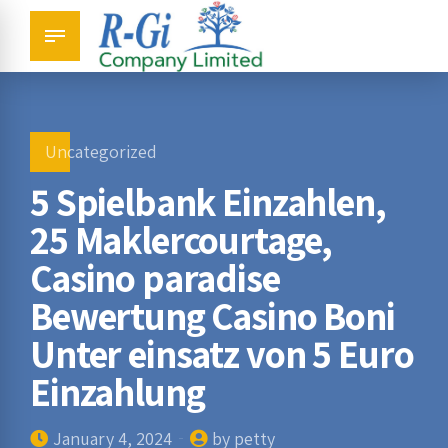
Uncategorized
5 Spielbank Einzahlen,
25 Maklercourtage,
Casino paradise
Bewertung Casino Boni
Unter einsatz von 5 Euro
Einzahlung
January 4, 2024
by petty