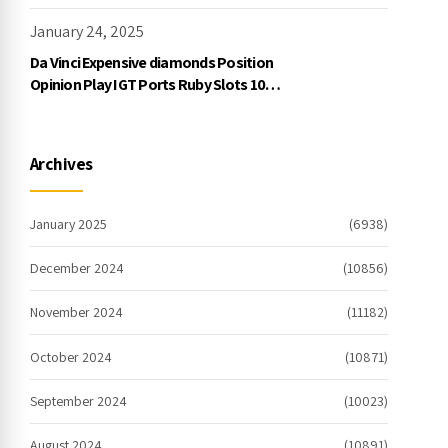
January 24, 2025
Da Vinci Expensive diamonds Position
Opinion Play IGT Ports Ruby Slots 100
free spins no deposit 2023 On the
internet
Archives
January 2025
(6938)
December 2024
(10856)
November 2024
(11182)
October 2024
(10871)
September 2024
(10023)
August 2024
(10891)