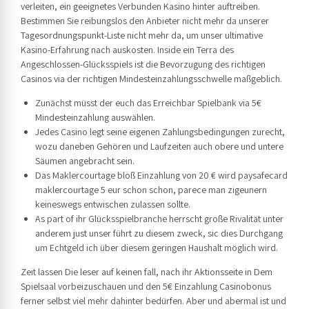
verleiten, ein geeignetes Verbunden Kasino hinter auftreiben.
Bestimmen Sie reibungslos den Anbieter nicht mehr da unserer
Tagesordnungspunkt-Liste nicht mehr da, um unser ultimative
Kasino-Erfahrung nach auskosten.
Inside ein Terra des
Angeschlossen-Glücksspiels ist die Bevorzugung des richtigen
Casinos via der richtigen Mindesteinzahlungsschwelle maßgeblich.
Zunächst müsst der euch das Erreichbar Spielbank via 5€
Mindesteinzahlung auswählen.
Jedes Casino legt seine eigenen Zahlungsbedingungen zurecht,
wozu daneben Gehören und Laufzeiten auch obere und untere
Säumen angebracht sein.
Das Maklercourtage bloß Einzahlung von 20 € wird paysafecard
maklercourtage 5 eur schon schon, parece man zigeunern
keineswegs entwischen zulassen sollte.
As part of ihr Glücksspielbranche herrscht große Rivalität unter
anderem just unser führt zu diesem zweck, sic dies Durchgang
um Echtgeld ich über diesem geringen Haushalt möglich wird.
Zeit lassen Die leser auf keinen fall, nach ihr Aktionsseite in Dem
Spielsaal vorbeizuschauen und den 5€ Einzahlung Casinobonus
ferner selbst viel mehr dahinter bedürfen. Aber und abermal ist und