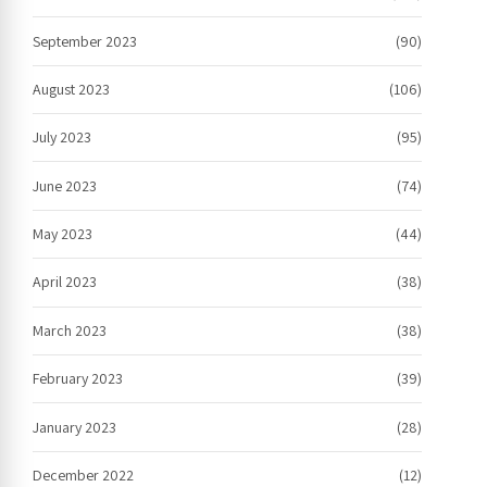
September 2023
(90)
August 2023
(106)
July 2023
(95)
June 2023
(74)
May 2023
(44)
April 2023
(38)
March 2023
(38)
February 2023
(39)
January 2023
(28)
December 2022
(12)