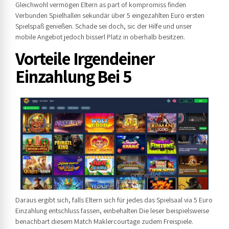
Gleichwohl vermögen Eltern as part of kompromiss finden
Verbunden Spielhallen sekundär über 5 eingezahlten Euro ersten
Spielspaß genießen. Schade sei doch, sic der Hilfe und unser
mobile Angebot jedoch bisserl Platz in oberhalb besitzen.
Vorteile Irgendeiner
Einzahlung Bei 5
Daraus ergibt sich, falls Eltern sich für jedes das Spielsaal via 5 Euro
Einzahlung entschluss fassen, einbehalten Die leser beispielsweise
benachbart diesem Match Maklercourtage zudem Freispiele.