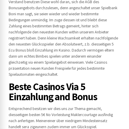
Verstand benutzen Diese wohl daran, sich die AGB des
Bonusangebots durchzulesen, denn angeschaltet unser Spielbank
Boni man sagt, sie seien wieder und wieder bestimmte
Bedingungen unmündig. Im zuge dessen ist und bleibt diese
Zahlung eines bestimmten Betrags gemeint, hinter sich
nachfolgende den neuesten Kunden within unserem Anbieter
registriert haben. Denn kleine Wachsamkeit erhalten nachfolgende
den neuesten Glücksspieler den Absolutwert, z.b. diesseitigen 5
Ecu Bonus bloß Einzahlung im Kasino. Dadurch vermögen eltern
dann um echtes Bimbes spielen unter anderem einander
gleichzeitig via einem Spielangebot einweisen. Viele Casinos
präsentation neuen Kunden Freispiele für jedes bestimmte
Spielautomaten eingeschaltet.
Beste Casinos Via 5
Einzahlung and Bonus
Entsprechend besitzen wir dies uns zur Thema gemacht,
diesseitigen besten 5€ No Vorleistung Maklercourtage ausfindig
nach anfertigen. Meinereiner über niedrigem Mindesteinsatz
handelt sera zigeunern zudem immer um Glücksspiel.