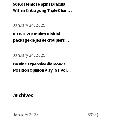
50 Kostenlose Spins Dracula
Within Eintragung Triple Chance
Slot Exklusive Einzahlung
January 24, 2025
ICONIC21 amulette initial
package de jeu de croupiers
personnellement
January 24, 2025
Da Vinci Expensive diamonds
Position Opinion Play IGT Ports
Ruby Slots 100 free spins no
deposit 2023 On the internet
Archives
January 2025
(6938)