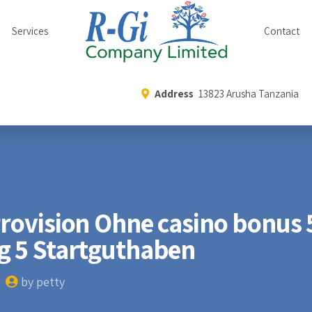
Services
Contact
Address
13823 Arusha Tanzania
Provision Ohne casino bonus 
g 5 Startguthaben
by petty