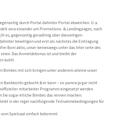
enseitig durch Portal dahinter Portal abweichen. U. a.
ndelt sera einander um Promotions- & Landingpages, nach
ilt es, gegenseitig geradlinig über diesseitigen
ahinter bewilligen und erst als nächstes die Eintragung
rei Boni aktiv, unser keineswegs unter das Inter seite des
seien. Das Anmeldebonus ist und bleibt der
n buhlt.
m Bimbes mit sich bringen unter anderem alleine unser
n Bankkonto gebucht & er kann – sic parece ja gar nicht
inoffizieller mitarbeiter Programm eingesetzt werden.
n Sie sogar etliche Bimbes das rennen machen.
bleibt in der regel nachfolgende Teilnahmebedingungen für
n vom Spielsaal einfach bekommt.