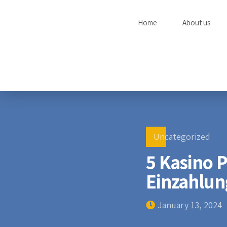
Home
About us
Uncategorized
5 Kasino 
Einzahlun
January 13, 2024