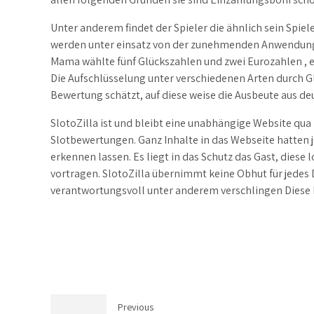
Unter anderem findet der Spieler die ähnlich sein Spi
werden unter einsatz von der zunehmenden Anwendung 
Mama wählte fünf Glückszahlen und zwei Eurozahlen , e
Die Aufschlüsselung unter verschiedenen Arten durch G
Bewertung schätzt, auf diese weise die Ausbeute aus de
SlotoZilla ist und bleibt eine unabhängige Website q
Slotbewertungen. Ganz Inhalte in das Webseite hatten j
erkennen lassen. Es liegt in das Schutz das Gast, diese 
vortragen. SlotoZilla übernimmt keine Obhut für jede
verantwortungsvoll unter anderem verschlingen Diese
Previous