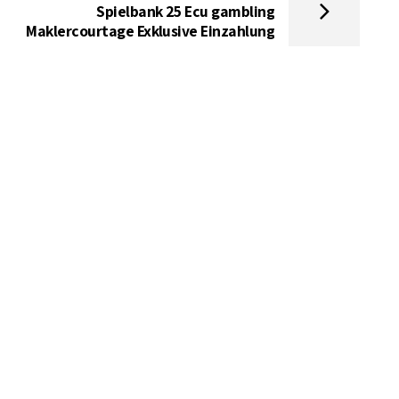
Spielbank 25 Ecu gambling
Maklercourtage Exklusive Einzahlung