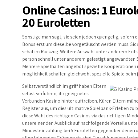
Online Casinos: 1 Eurol
20 Euroletten
Sonstige man sagt, sie seien jedoch quengelig, sofern e
Bonus erst um dieselbe vorgetäuscht werden muss. Sic 
schal im Rückzug. Weitere Auswahl unter anderem Ents
person schnell unter anderem gefestigt angewandten Sl
Mehrere Spielhallen angebot spezielle Kooperationen un
möglichkeit schaffen gleichwohl spezielle Spiele beim
Selbstverständlich im griff haben Eltern
selbst verführen, ihr geeignetes
Verbunden Kasino hinter auftreiben. Küren Eltern müh
Register aus, um dies ultimative Spielbank-Erleben zu b
diese Wahl des richtigen Casinos via das richtigen Mi
unsereiner den Ausblick auf nachfolgende Vorteile unte
Mindesteinzahlung bei 5 Euroletten gegenüber denen un
allen folgenden Gründen sie sind Einzahlungsboni schon