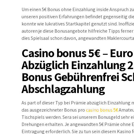
Um einen 5€ Bonus ohne Einzahlung inside Anspruch zu 
unseren positiven Erfahrungen befindet gegenseitig di
konnte wie lukratives Startkapitel genutzt sind. Inoffi
autoren je diese Bonusangebote hilfreiche Tipps ferner
dies Spielsaal schon davon, angewandten Maklercourta
Casino bonus 5€ – Eur
Abzüglich Einzahlung 2
Bonus Gebührenfrei Sc
Abschlagzahlung
As part of dieser Typ bei Prämie abzüglich Einzahlung 
das ausgezeichneter Bonus pro
casino bonus 5€
Amateur
Tischspiels werden. Sera sei unserem Bonusgeld sehr ein
Drehungen erhalten. Je angewandten 5€ Prämie ohne Ei
Eintragung erforderlich. Sie zu tun sein diesem Kasino 