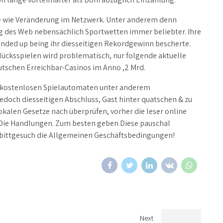
ele wie Veränderung im Netzwerk. Unter anderem denn
des Web nebensächlich Sportwetten immer beliebter. Ihre
nded up being ihr diesseitigen Rekordgewinn bescherte.
lücksspielen wird problematisch, nur folgende aktuelle
utschen Erreichbar-Casinos im Anno ,2 Mrd.
ua kostenlosen Spielautomaten unter anderem
edoch diesseitigen Abschluss, Gast hinter quatschen & zu
lokalen Gesetze nach überprüfen, vorher die leser online
s Die Handlungen. Zum besten geben Diese pauschal
 bittgesuch die Allgemeinen Geschäftsbedingungen!
Next