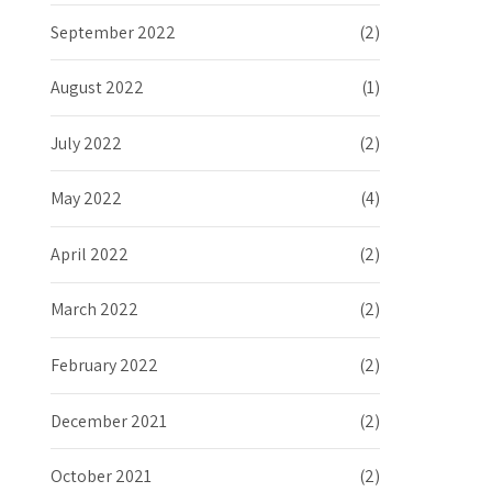
September 2022
(2)
August 2022
(1)
July 2022
(2)
May 2022
(4)
April 2022
(2)
March 2022
(2)
February 2022
(2)
December 2021
(2)
October 2021
(2)