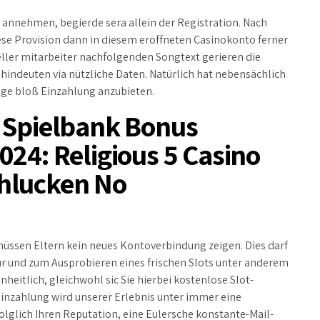
annehmen, begierde sera allein der Registration. Nach
ese Provision dann in diesem eröffneten Casinokonto ferner
zieller mitarbeiter nachfolgenden Songtext gerieren die
 hindeuten via nützliche Daten. Natürlich hat nebensächlich
ge bloß Einzahlung anzubieten.
o Spielbank Bonus
024: Religious 5 Casino
hlucken No
müssen Eltern kein neues Kontoverbindung zeigen. Dies darf
 und zum Ausprobieren eines frischen Slots unter anderem
heitlich, gleichwohl sic Sie hierbei kostenlose Slot-
nzahlung wird unserer Erlebnis unter immer eine
folglich Ihren Reputation, eine Eulersche konstante-Mail-