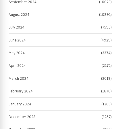
September 2024
(10023)
August 2024
(10891)
July 2024
(7595)
June 2024
(4929)
May 2024
(3374)
April 2024
(2172)
March 2024
(2018)
February 2024
(1670)
January 2024
(1365)
December 2023
(1257)