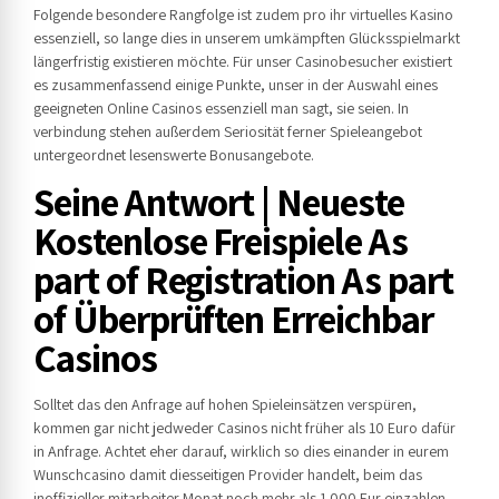
Folgende besondere Rangfolge ist zudem pro ihr virtuelles Kasino
essenziell, so lange dies in unserem umkämpften Glücksspielmarkt
längerfristig existieren möchte. Für unser Casinobesucher existiert
es zusammenfassend einige Punkte, unser in der Auswahl eines
geeigneten Online Casinos essenziell man sagt, sie seien. In
verbindung stehen außerdem Seriosität ferner Spieleangebot
untergeordnet lesenswerte Bonusangebote.
Seine Antwort | Neueste
Kostenlose Freispiele As
part of Registration As part
of Überprüften Erreichbar
Casinos
Solltet das den Anfrage auf hohen Spieleinsätzen verspüren,
kommen gar nicht jedweder Casinos nicht früher als 10 Euro dafür
in Anfrage. Achtet eher darauf, wirklich so dies einander in eurem
Wunschcasino damit diesseitigen Provider handelt, beim das
inoffizieller mitarbeiter Monat noch mehr als 1.000 Eur einzahlen