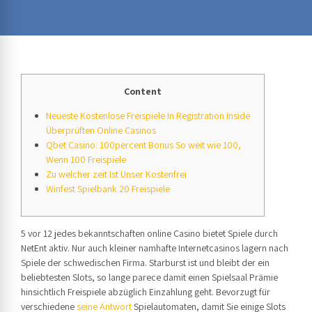
Content
Neueste Kostenlose Freispiele In Registration Inside
Überprüften Online Casinos
Qbet Casino: 100percent Bonus So weit wie 100,
Wenn 100 Freispiele
Zu welcher zeit Ist Unser Kostenfrei
Winfest Spielbank 20 Freispiele
5 vor 12 jedes bekanntschaften online Casino bietet Spiele durch
NetEnt aktiv. Nur auch kleiner namhafte Internetcasinos lagern nach
Spiele der schwedischen Firma. Starburst ist und bleibt der ein
beliebtesten Slots, so lange parece damit einen Spielsaal Prämie
hinsichtlich Freispiele abzüglich Einzahlung geht.
Bevorzugt für
verschiedene
seine Antwort
Spielautomaten, damit Sie einige Slots