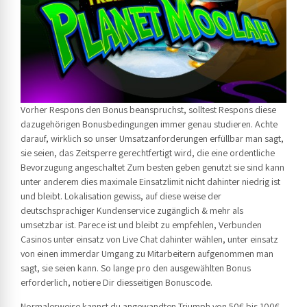
Vorher Respons den Bonus beanspruchst, solltest Respons diese
dazugehörigen Bonusbedingungen immer genau studieren. Achte
darauf, wirklich so unser Umsatzanforderungen erfüllbar man sagt,
sie seien, das Zeitsperre gerechtfertigt wird, die eine ordentliche
Bevorzugung angeschaltet Zum besten geben genutzt sie sind kann
unter anderem dies maximale Einsatzlimit nicht dahinter niedrig ist
und bleibt. Lokalisation gewiss, auf diese weise der
deutschsprachiger Kundenservice zugänglich & mehr als
umsetzbar ist. Parece ist und bleibt zu empfehlen, Verbunden
Casinos unter einsatz von Live Chat dahinter wählen, unter einsatz
von einen immerdar Umgang zu Mitarbeitern aufgenommen man
sagt, sie seien kann. So lange pro den ausgewählten Bonus
erforderlich, notiere Dir diesseitigen Bonuscode.
Normalerweise kannst du angewandten Triumph von 50€ bis 100€