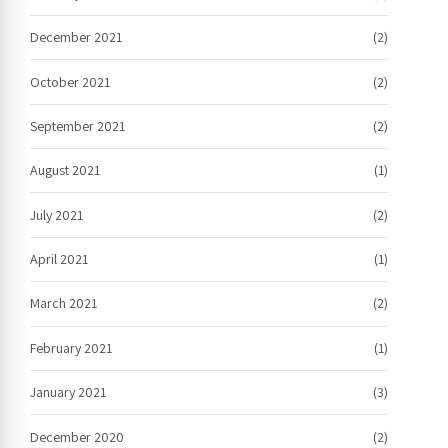
December 2021
(2)
October 2021
(2)
September 2021
(2)
August 2021
(1)
July 2021
(2)
April 2021
(1)
March 2021
(2)
February 2021
(1)
January 2021
(3)
December 2020
(2)