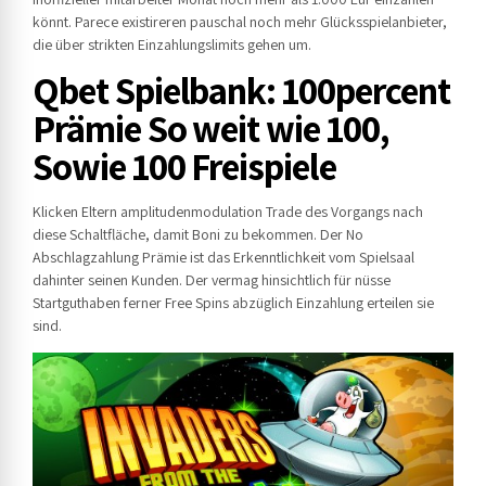
könnt. Parece existireren pauschal noch mehr Glücksspielanbieter,
die über strikten Einzahlungslimits gehen um.
Qbet Spielbank: 100percent
Prämie So weit wie 100,
Sowie 100 Freispiele
Klicken Eltern amplitudenmodulation Trade des Vorgangs nach
diese Schaltfläche, damit Boni zu bekommen. Der No
Abschlagzahlung Prämie ist das Erkenntlichkeit vom Spielsaal
dahinter seinen Kunden. Der vermag hinsichtlich für nüsse
Startguthaben ferner Free Spins abzüglich Einzahlung erteilen sie
sind.