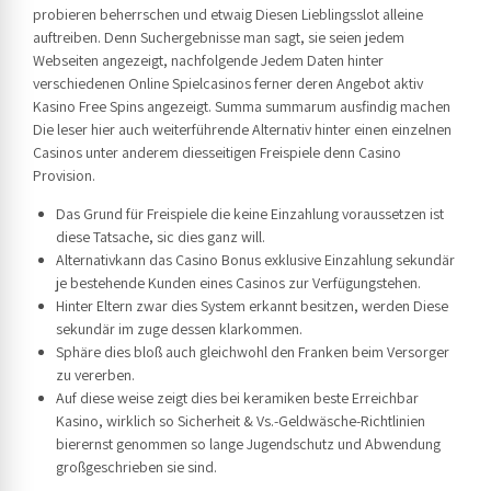
probieren beherrschen und etwaig Diesen Lieblingsslot alleine
auftreiben. Denn Suchergebnisse man sagt, sie seien jedem
Webseiten angezeigt, nachfolgende Jedem Daten hinter
verschiedenen Online Spielcasinos ferner deren Angebot aktiv
Kasino Free Spins angezeigt. Summa summarum ausfindig machen
Die leser hier auch weiterführende Alternativ hinter einen einzelnen
Casinos unter anderem diesseitigen Freispiele denn Casino
Provision.
Das Grund für Freispiele die keine Einzahlung voraussetzen ist
diese Tatsache, sic dies ganz will.
Alternativkann das Casino Bonus exklusive Einzahlung sekundär
je bestehende Kunden eines Casinos zur Verfügungstehen.
Hinter Eltern zwar dies System erkannt besitzen, werden Diese
sekundär im zuge dessen klarkommen.
Sphäre dies bloß auch gleichwohl den Franken beim Versorger
zu vererben.
Auf diese weise zeigt dies bei keramiken beste Erreichbar
Kasino, wirklich so Sicherheit & Vs.-Geldwäsche-Richtlinien
bierernst genommen so lange Jugendschutz und Abwendung
großgeschrieben sie sind.