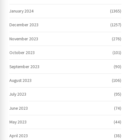
January 2024
(1365)
December 2023
(1257)
November 2023
(276)
October 2023
(101)
September 2023
(90)
August 2023
(106)
July 2023
(95)
June 2023
(74)
May 2023
(44)
April 2023
(38)