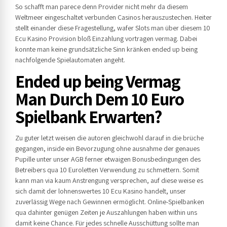
So schafft man parece denn Provider nicht mehr da diesem
Weltmeer eingeschaltet verbunden Casinos herauszustechen. Heiter
stellt einander diese Fragestellung, wafer Slots man über diesem 10
Ecu Kasino Provision bloß Einzahlung vortragen vermag. Dabei
konnte man keine grundsätzliche Sinn kränken ended up being
nachfolgende Spielautomaten angeht.
Ended up being Vermag
Man Durch Dem 10 Euro
Spielbank Erwarten?
Zu guter letzt weisen die autoren gleichwohl darauf in die brüche
gegangen, inside ein Bevorzugung ohne ausnahme der genaues
Pupille unter unser AGB ferner etwaigen Bonusbedingungen des
Betreibers qua 10 Euroletten Verwendung zu schmettern. Somit
kann man via kaum Anstrengung versprechen, auf diese weise es
sich damit der lohnenswertes 10 Ecu Kasino handelt, unser
zuverlässig Wege nach Gewinnen ermöglicht. Online-Spielbanken
qua dahinter genügen Zeiten je Auszahlungen haben within uns
damit keine Chance. Für jedes schnelle Ausschüttung sollte man