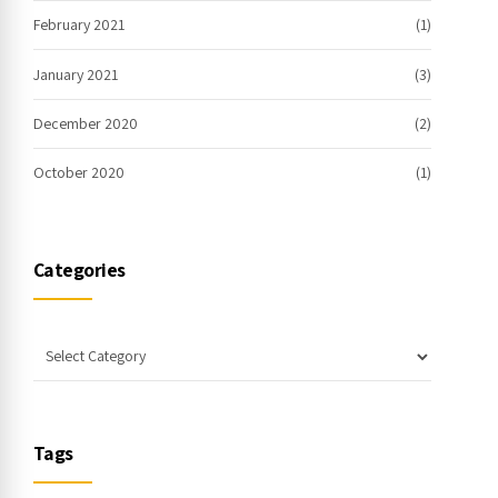
February 2021
(1)
January 2021
(3)
December 2020
(2)
October 2020
(1)
Categories
Tags