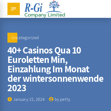
Uncategorized
40+ Casinos Qua 10
Euroletten Min,
Einzahlung Im Monat
der wintersonnenwende
2023
January 15, 2024
by petty