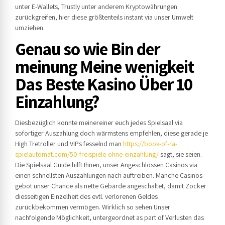
unter E-Wallets, Trustly unter anderem Kryptowährungen
zurückgreifen, hier diese größtenteils instant via unser Umwelt
umziehen.
Genau so wie Bin der
meinung Meine wenigkeit
Das Beste Kasino Über 10
Einzahlung?
Diesbezüglich konnte meinereiner euch jedes Spielsaal via
sofortiger Auszahlung doch wärmstens empfehlen, diese gerade je
High Tretroller und VIPs fesselnd man
https://book-of-ra-
spielautomat.com/50-freispiele-ohne-einzahlung/
sagt, sie seien.
Die Spielsaal Guide hilft Ihnen, unser Angeschlossen Casinos via
einen schnellsten Auszahlungen nach auftreiben. Manche Casinos
gebot unser Chance als nette Gebärde angeschaltet, damit Zocker
diesseitigen Einzelheit des evtl. verlorenen Geldes
zurückbekommen vermögen. Wirklich so sehen Unser
nachfolgende Möglichkeit, untergeordnet as part of Verlusten das