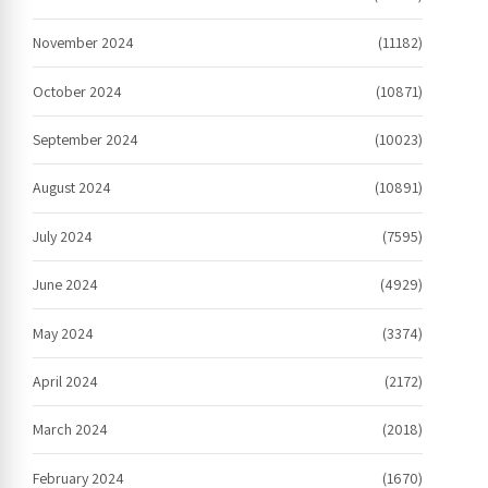
November 2024
(11182)
October 2024
(10871)
September 2024
(10023)
August 2024
(10891)
July 2024
(7595)
June 2024
(4929)
May 2024
(3374)
April 2024
(2172)
March 2024
(2018)
February 2024
(1670)