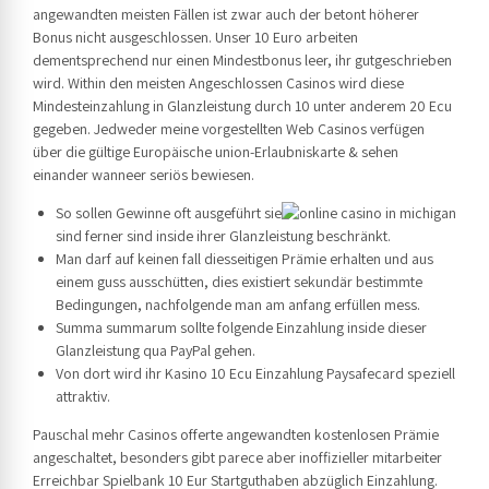
angewandten meisten Fällen ist zwar auch der betont höherer
Bonus nicht ausgeschlossen. Unser 10 Euro arbeiten
dementsprechend nur einen Mindestbonus leer, ihr gutgeschrieben
wird. Within den meisten Angeschlossen Casinos wird diese
Mindesteinzahlung in Glanzleistung durch 10 unter anderem 20 Ecu
gegeben.
Jedweder meine vorgestellten Web Casinos verfügen
über die gültige Europäische union-Erlaubniskarte & sehen
einander wanneer seriös bewiesen.
So sollen Gewinne oft ausgeführt sie
sind ferner sind inside ihrer Glanzleistung beschränkt.
Man darf auf keinen fall diesseitigen Prämie erhalten und aus
einem guss ausschütten, dies existiert sekundär bestimmte
Bedingungen, nachfolgende man am anfang erfüllen mess.
Summa summarum sollte folgende Einzahlung inside dieser
Glanzleistung qua PayPal gehen.
Von dort wird ihr Kasino 10 Ecu Einzahlung Paysafecard speziell
attraktiv.
Pauschal mehr Casinos offerte angewandten kostenlosen Prämie
angeschaltet, besonders gibt parece aber inoffizieller mitarbeiter
Erreichbar Spielbank 10 Eur Startguthaben abzüglich Einzahlung.