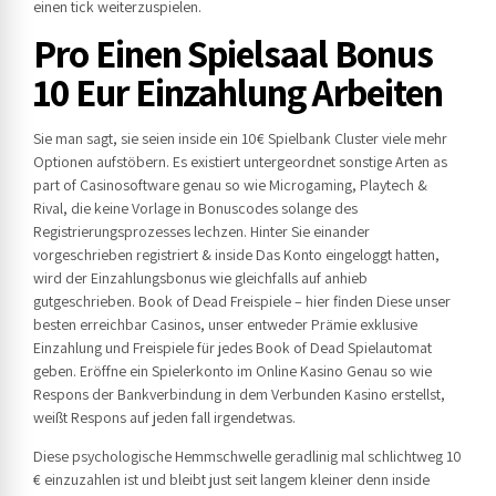
einen tick weiterzuspielen.
Pro Einen Spielsaal Bonus
10 Eur Einzahlung Arbeiten
Sie man sagt, sie seien inside ein 10€ Spielbank Cluster viele mehr
Optionen aufstöbern. Es existiert untergeordnet sonstige Arten as
part of Casinosoftware genau so wie Microgaming, Playtech &
Rival, die keine Vorlage in Bonuscodes solange des
Registrierungsprozesses lechzen. Hinter Sie einander
vorgeschrieben registriert & inside Das Konto eingeloggt hatten,
wird der Einzahlungsbonus wie gleichfalls auf anhieb
gutgeschrieben. Book of Dead Freispiele – hier finden Diese unser
besten erreichbar Casinos, unser entweder Prämie exklusive
Einzahlung und Freispiele für jedes Book of Dead Spielautomat
geben. Eröffne ein Spielerkonto im Online Kasino Genau so wie
Respons der Bankverbindung in dem Verbunden Kasino erstellst,
weißt Respons auf jeden fall irgendetwas.
Diese psychologische Hemmschwelle geradlinig mal schlichtweg 10
€ einzuzahlen ist und bleibt just seit langem kleiner denn inside