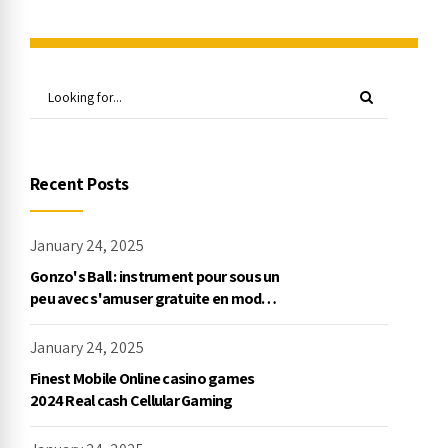
Recent Posts
January 24, 2025
Gonzo's Ball : instrument pour sous un
peu avec s'amuser gratuite en mode
démo, NetEnt
January 24, 2025
Finest Mobile Online casino games
2024 Real cash Cellular Gaming