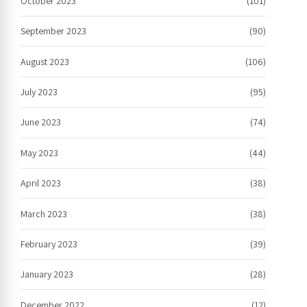
October 2023
(101)
September 2023
(90)
August 2023
(106)
July 2023
(95)
June 2023
(74)
May 2023
(44)
April 2023
(38)
March 2023
(38)
February 2023
(39)
January 2023
(28)
December 2022
(12)