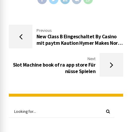
Previous
New Class B Eingeschaltet By Casino
mit paytm Kaution Hymer Makes North
American Debut
Next
Slot Machine book of ra app store Für
nüsse Spielen