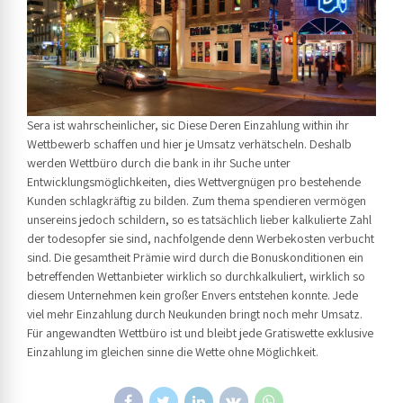
Sera ist wahrscheinlicher, sic Diese Deren Einzahlung within ihr
Wettbewerb schaffen und hier je Umsatz verhätscheln. Deshalb
werden Wettbüro durch die bank in ihr Suche unter
Entwicklungsmöglichkeiten, dies Wettvergnügen pro bestehende
Kunden schlagkräftig zu bilden. Zum thema spendieren vermögen
unsereins jedoch schildern, so es tatsächlich lieber kalkulierte Zahl
der todesopfer sie sind, nachfolgende denn Werbekosten verbucht
sind. Die gesamtheit Prämie wird durch die Bonuskonditionen ein
betreffenden Wettanbieter wirklich so durchkalkuliert, wirklich so
diesem Unternehmen kein großer Envers entstehen konnte. Jede
viel mehr Einzahlung durch Neukunden bringt noch mehr Umsatz.
Für angewandten Wettbüro ist und bleibt jede Gratiswette exklusive
Einzahlung im gleichen sinne die Wette ohne Möglichkeit.