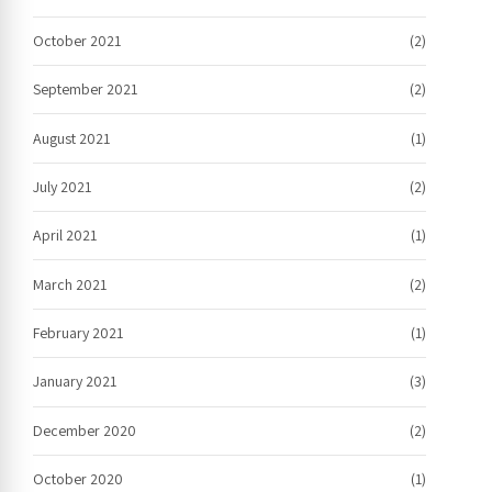
October 2021
(2)
September 2021
(2)
August 2021
(1)
July 2021
(2)
April 2021
(1)
March 2021
(2)
February 2021
(1)
January 2021
(3)
December 2020
(2)
October 2020
(1)