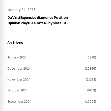
January 24, 2025
Da Vinci Expensive diamonds Position
Opinion Play IGT Ports Ruby Slots 100
free spins no deposit 2023 On the
internet
Archives
January 2025
(6938)
December 2024
(10856)
November 2024
(11182)
October 2024
(10871)
September 2024
(10023)