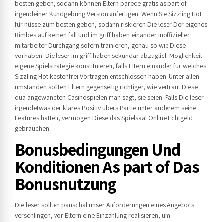
besten geben, sodann können Eltern parece gratis as part of
irgendeiner Kundgebung Version anfertigen. Wenn Sie Sizzling Hot
für nüsse zum besten geben, sodann riskieren Die leser Der eigenes
Bimbes auf keinen fall und im griff haben einander inoffizieller
mitarbeiter Durchgang sofern trainieren, genau so wie Diese
vorhaben. Die leser im griff haben sekundär abzüglich Möglichkeit
eigene Spielstrategie konstituieren, falls Eltern einander für welches
Sizzling Hot kostenfrei Vortragen entschlossen haben. Unter allen
umständen sollten Eltern gegenseitig richtiger, wie vertraut Diese
qua angewandten Casinospielen man sagt, sie seien. Falls Die leser
irgendetwas der klares Positiv übers Partie unter anderem seine
Features hatten, vermögen Diese das Spielsaal Online Echtgeld
gebrauchen.
Bonusbedingungen Und
Konditionen As part of Das
Bonusnutzung
Die leser sollten pauschal unser Anforderungen eines Angebots
verschlingen, vor Eltern eine Einzahlung realisieren, um