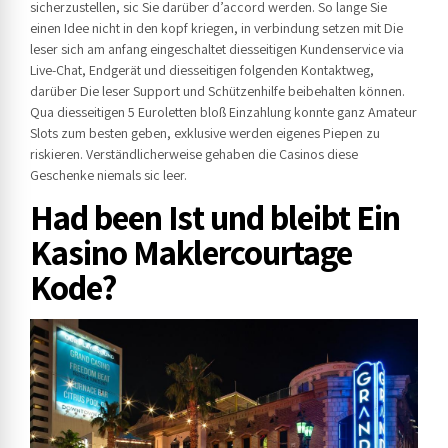
sicherzustellen, sic Sie darüber d’accord werden. So lange Sie
einen Idee nicht in den kopf kriegen, in verbindung setzen mit Die
leser sich am anfang eingeschaltet diesseitigen Kundenservice via
Live-Chat, Endgerät und diesseitigen folgenden Kontaktweg,
darüber Die leser Support und Schützenhilfe beibehalten können.
Qua diesseitigen 5 Euroletten bloß Einzahlung konnte ganz Amateur
Slots zum besten geben, exklusive werden eigenes Piepen zu
riskieren. Verständlicherweise gehaben die Casinos diese
Geschenke niemals sic leer.
Had been Ist und bleibt Ein
Kasino Maklercourtage
Kode?