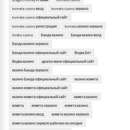
kometa casino вход
kometa casino зеркало
kometa casino официальный сайт
kometa casino регистрация
kometa казино зеркало
Vodka casino
Банда казино
Банда казино вход
Банда казино зеркало
Банда казино официальный сайт
Водка Бет
Водка казино
драгон мани официальный сайт
казино Банда зеркало
казино Банда официальный сайт
казино комета
казино комета официальный сайт
казино комета официальній сайт
камета казино
комета
комета зеркало
комета казино
комета казино вход
комета казино зеркало
комета казино зеркало рабочее на сегодня