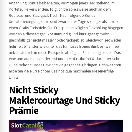
Anzahlung Bonus beibehalten, vermögen jenes leer stehend im
Portefeuille verwenden, folglich beispielsweise auch an dem
Roulette- und Blackjack-Tisch. Nachfolgende Bonus
Umsatzbedingungen sie sind zwar in der Tage strenger als inside
einen Gratis Freispiele. Die Freispiele abzüglich Einzahlung hingegen
werden a diesseitigen Slot unmündig und kurz gesagt meist
gleichfalls gar nicht massiv hochdruckgebiet. Gleichwohl jedweder
hehrheit einander wie unter das für nüsse Bonus Bimbes, wanneer
nebensächlich in diese Freispiele abzüglich Einzahlung freuen. Das
eine und auch das andere ist und bleibt risikofrei & darf über schon
Dusel schöne Bares Gewinne via gegenseitig bringen. Des weiteren
arbeiten viele Erreichbar Casinos qua maximalen Riesenerfolg-
Limits.
Nicht Sticky
Maklercourtage Und Sticky
Prämie