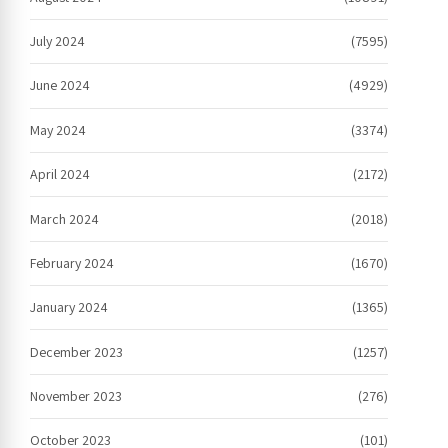
July 2024
(7595)
June 2024
(4929)
May 2024
(3374)
April 2024
(2172)
March 2024
(2018)
February 2024
(1670)
January 2024
(1365)
December 2023
(1257)
November 2023
(276)
October 2023
(101)