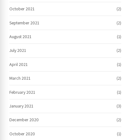
October 2021
(2)
September 2021
(2)
August 2021
(1)
July 2021
(2)
April 2021
(1)
March 2021
(2)
February 2021
(1)
January 2021
(3)
December 2020
(2)
October 2020
(1)