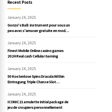
Recent Posts
January 24, 2025
Gonzo's Ball : instrument pour sous un
peu avec s'amuser gratuite en mode
démo, NetEnt
January 24, 2025
Finest Mobile Online casino games
2024 Real cash Cellular Gaming
January 24, 2025
50 Kostenlose Spins Dracula Within
Eintragung Triple Chance Slot
Exklusive Einzahlung
January 24, 2025
ICONIC21 amulette initial package de
jeu de croupiers personnellement