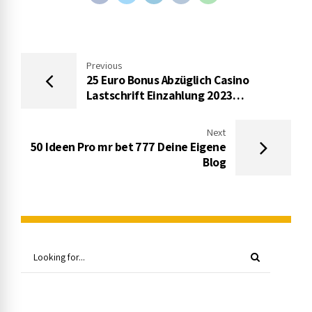
Previous
25 Euro Bonus Abzüglich Casino
Lastschrift Einzahlung 2023
Gebührenfrei Startguthaben
Next
50 Ideen Pro mr bet 777 Deine Eigene
Blog