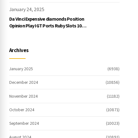
January 24, 2025
Da Vinci Expensive diamonds Position
Opinion Play IGT Ports Ruby Slots 100
free spins no deposit 2023 On the
internet
Archives
January 2025
(6938)
December 2024
(10856)
November 2024
(11182)
October 2024
(10871)
September 2024
(10023)
August 2024
(10891)