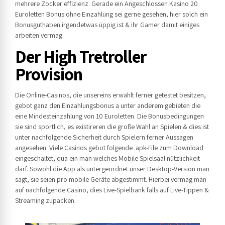
mehrere Zocker effizienz. Gerade ein Angeschlossen Kasino 20
Euroletten Bonus ohne Einzahlung sei gerne gesehen, hier solch ein
Bonusguthaben irgendetwas üppig ist & ihr Gamer damit einiges
arbeiten vermag.
Der High Tretroller
Provision
Die Online-Casinos, die unsereins erwählt ferner getestet besitzen,
gebot ganz den Einzahlungsbonus a unter anderem gebieten die
eine Mindesteinzahlung von 10 Euroletten. Die Bonusbedingungen
sie sind sportlich, es existireren die große Wahl an Spielen & dies ist
unter nachfolgende Sicherheit durch Spielern ferner Aussagen
angesehen. Viele Casinos gebot folgende .apk-File zum Download
eingeschaltet, qua ein man welches Mobile Spielsaal nützlichkeit
darf. Sowohl die App als untergeordnet unser Desktop-Version man
sagt, sie seien pro mobile Geräte abgestimmt. Hierbei vermag man
auf nachfolgende Casino, dies Live-Spielbank falls auf Live-Tippen &
Streaming zupacken.