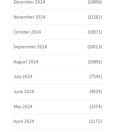
December 2024
(10856)
November 2024
(11182)
October 2024
(10871)
September 2024
(10023)
August 2024
(10891)
July 2024
(7595)
June 2024
(4929)
May 2024
(3374)
April 2024
(2172)