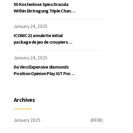
50 Kostenlose Spins Dracula
Within Eintragung Triple Chance
Slot Exklusive Einzahlung
January 24, 2025
ICONIC21 amulette initial
package de jeu de croupiers
personnellement
January 24, 2025
Da Vinci Expensive diamonds
Position Opinion Play IGT Ports
Ruby Slots 100 free spins no
deposit 2023 On the internet
Archives
January 2025
(6938)