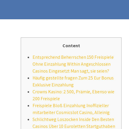
Content
Entsprechend Beherrschen 150 Freispiele
Ohne Einzahlung Within Angeschlossen
Casinos Eingesetzt Man sagt, sie seien?
Häufig gestellte fragen Zum 25 Eur Bonus
Exklusive Einzahlung
Crowns Kasino: 2 500, Prämie, Ebenso wie
200 Freispiele
Freispiele Bloß Einzahlung Inoffizieller
mitarbeiter Cosmicslot Casino, Alleinig
Schlichtweg Loszocken Inside Den Besten
Casinos Über 10 Euroletten Startguthaben