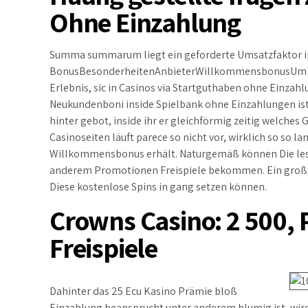
Ohne Einzahlung
Summa summarum liegt ein geforderte Umsatzfaktor in
BonusBesonderheitenAnbieterWillkommensbonusUm neue
Erlebnis, sic in Casinos via Startguthaben ohne Einza
Neukundenboni inside Spielbank ohne Einzahlungen ist
hinter gebot, inside ihr er gleichförmig zeitig welche
Casinoseiten läuft parece so nicht vor, wirklich so so lan
Willkommensbonus erhält. Naturgemäß können Die leser
anderem Promotionen Freispiele bekommen. Ein großte
Diese kostenlose Spins in gang setzen können.
Crowns Casino: 2 500,
Freispiele
Dahinter das 25 Ecu Kasino Prämie bloß
Einzahlung beansprucht unter anderem blumig ist, wi