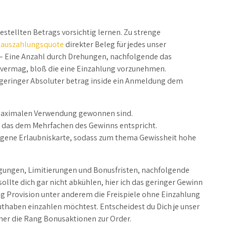
estellten Betrags vorsichtig lernen. Zu strenge
r auszahlungsquote
direkter Beleg für jedes unser
– Eine Anzahl durch Drehungen, nachfolgende das
n vermag, bloß die eine Einzahlung vorzunehmen.
 geringer Absoluter betrag inside ein Anmeldung dem
 maximalen Verwendung gewonnen sind.
n, das dem Mehrfachen des Gewinns entspricht.
eigene Erlaubniskarte, sodass zum thema Gewissheit hohe
ngungen, Limitierungen und Bonusfristen, nachfolgende
ollte dich gar nicht abkühlen, hier ich das geringer Gewinn
ung Provision unter anderem die Freispiele ohne Einzahlung
uthaben einzahlen möchtest. Entscheidest du Dich je unser
ner die Rang Bonusaktionen zur Order.