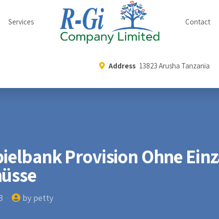
Services
Contact
Address
13823 Arusha Tanzania
pielbank Provision Ohne Ein
nüsse
3
by petty