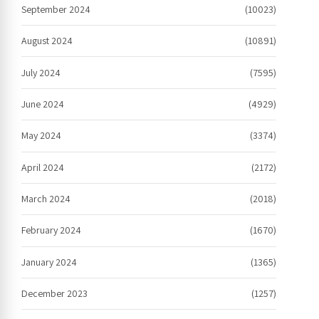
September 2024
(10023)
August 2024
(10891)
July 2024
(7595)
June 2024
(4929)
May 2024
(3374)
April 2024
(2172)
March 2024
(2018)
February 2024
(1670)
January 2024
(1365)
December 2023
(1257)