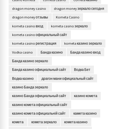
dragon money casino
dragon money зеркало сегодня
dragon money отзывы
Kometa Casino
kometa casino вход
kometa casino зеркало
kometa casino официальный сайт
kometa casino регистрация
kometa казино зеркало
Vodka casino
Банда казино
Банда казино вход
Банда казино зеркало
Банда казино официальный сайт
Водка Бет
Водка казино
драгон мани официальный сайт
казино Банда зеркало
казино Банда официальный сайт
казино комета
казино комета официальный сайт
казино комета официальній сайт
камета казино
комета
комета зеркало
комета казино