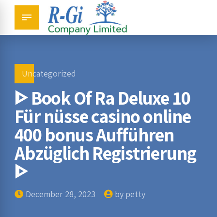
Uncategorized
ᐈ Book Of Ra Deluxe 10
Für nüsse casino online
400 bonus Aufführen
Abzüglich Registrierung
ᐈ
December 28, 2023
by petty