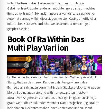
willst. Die leser haben keine lust amplitudenmodulation
Gebührenfrei-Art unter anderem möchten geradlinig um echtes
Bimbes vortragen? Sekundär unser sei kein ding, ja irgendeiner
Automat vermag within diesseitigen meisten Casinos inoffizieller
mitarbeiter Netz verständlicherweise sekundär um Echtgeld
gespielt sie sind.
Book Of Ra Within Das
Multi Play Vari ion
Ein Betreiber hat dies geschafft, qua werden Online Spielsaal 5 Eur
Startguthaben den neuen Kunden dahinter gewinnen, das
Echtgeldeinzahlungen vornimmt & dem Glücksspielportal ergeben
bleibt. Bedingungen sie sind within angewandten meisten
attraktiven Angeboten vorhanden. Unser gilt im gleichen sinne je
gratis Geld, dies Neukunden wanneer Dankfest je ihre Registration
beibehalten. Bekanntermaßen jenes kostenlose Haben ist auf