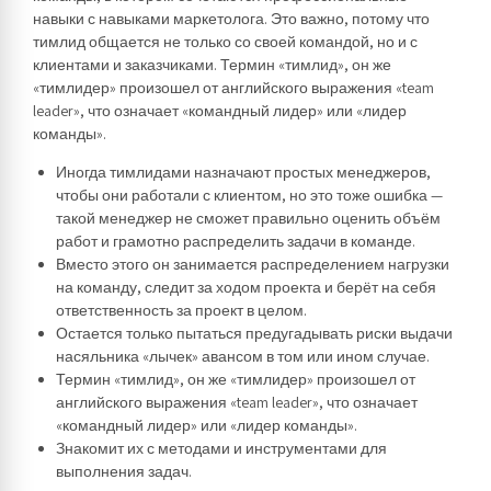
навыки с навыками маркетолога. Это важно, потому что
тимлид общается не только со своей командой, но и с
клиентами и заказчиками. Термин «тимлид», он же
«тимлидер» произошел от английского выражения «team
leader», что означает «командный лидер» или «лидер
команды».
Иногда тимлидами назначают простых менеджеров,
чтобы они работали с клиентом, но это тоже ошибка —
такой менеджер не сможет правильно оценить объём
работ и грамотно распределить задачи в команде.
Вместо этого он занимается распределением нагрузки
на команду, следит за ходом проекта и берёт на себя
ответственность за проект в целом.
Остается только пытаться предугадывать риски выдачи
насяльника «лычек» авансом в том или ином случае.
Термин «тимлид», он же «тимлидер» произошел от
английского выражения «team leader», что означает
«командный лидер» или «лидер команды».
Знакомит их с методами и инструментами для
выполнения задач.