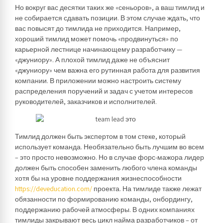
Но вокруг вас десятки таких же «сеньоров», а ваш тимлид и
не собирается сдавать позиции. В этом случае ждать, что
вас повысят до тимлида не приходится. Например,
хороший тимлид может помочь «продвинуться» по
карьерной лестнице начинающему разработчику —
«джуниору». А плохой тимлид даже не объяснит
«джуниору» чем важна его рутинная работа для развития
компании. В приложении можно настроить систему
распределения поручений и задач с учетом интересов
руководителей, заказчиков и исполнителей.
Тимлид должен быть экспертом в том стеке, который
использует команда. Необязательно быть лучшим во всем
– это просто невозможно. Но в случае форс-мажора лидер
должен быть способен заменить любого члена команды
хотя бы на уровне поддержания жизнеспособности
https://deveducation.com/
проекта. На тимлиде также лежат
обязанности по формированию команды, онбордингу,
поддержанию рабочей атмосферы. В одних компаниях
тимлиды закрывают весь цикл найма разработчиков – от