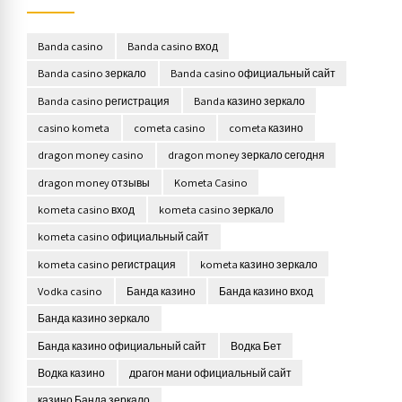
Banda casino
Banda casino вход
Banda casino зеркало
Banda casino официальный сайт
Banda casino регистрация
Banda казино зеркало
casino kometa
cometa casino
cometa казино
dragon money casino
dragon money зеркало сегодня
dragon money отзывы
Kometa Casino
kometa casino вход
kometa casino зеркало
kometa casino официальный сайт
kometa casino регистрация
kometa казино зеркало
Vodka casino
Банда казино
Банда казино вход
Банда казино зеркало
Банда казино официальный сайт
Водка Бет
Водка казино
драгон мани официальный сайт
казино Банда зеркало