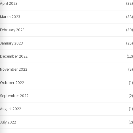
April 2023
(38)
March 2023
(38)
February 2023
(39)
January 2023
(28)
December 2022
(12)
November 2022
(8)
October 2022
(1)
September 2022
(2)
August 2022
(1)
July 2022
(2)