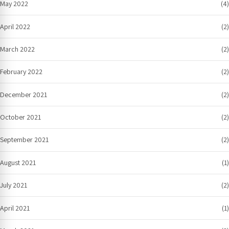
May 2022
(4)
April 2022
(2)
March 2022
(2)
February 2022
(2)
December 2021
(2)
October 2021
(2)
September 2021
(2)
August 2021
(1)
July 2021
(2)
April 2021
(1)