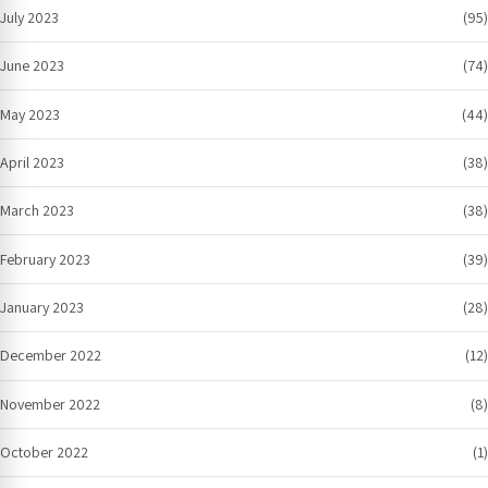
July 2023
(95)
June 2023
(74)
May 2023
(44)
April 2023
(38)
March 2023
(38)
February 2023
(39)
January 2023
(28)
December 2022
(12)
November 2022
(8)
October 2022
(1)