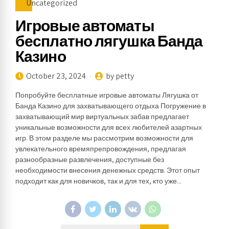
Uncategorized
Игровые автоматы
бесплатно лягушка Банда
Казино
October 23, 2024
by petty
Попробуйте бесплатные игровые автоматы Лягушка от
Банда Казино для захватывающего отдыха Погружение в
захватывающий мир виртуальных забав предлагает
уникальные возможности для всех любителей азартных
игр. В этом разделе мы рассмотрим возможности для
увлекательного времяпрепровождения, предлагая
разнообразные развлечения, доступные без
необходимости внесения денежных средств. Этот опыт
подходит как для новичков, так и для тех, кто уже...