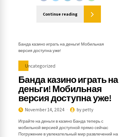
Continue reading
Банда казино играть на деньги! Мобильная
версия доступна уже!
Uncategorized
Банда казино играть на
деньги! Мобильная
версия доступна уже!
November 14, 2024
by petty
Играйте на деньги в казино Банда теперь с
мобильной версией доступной прямо сейчас
Погружение в увлекательный мир развлечений на