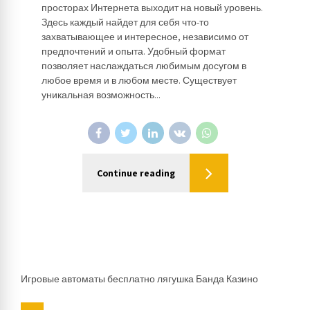
просторах Интернета выходит на новый уровень.
Здесь каждый найдет для себя что-то
захватывающее и интересное, независимо от
предпочтений и опыта. Удобный формат
позволяет наслаждаться любимым досугом в
любое время и в любом месте. Существует
уникальная возможность...
Continue reading
Игровые автоматы бесплатно лягушка Банда Казино