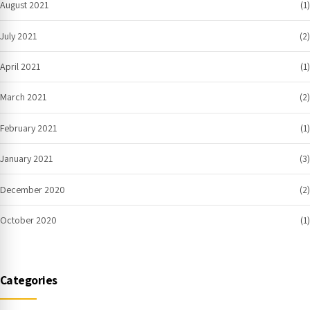
August 2021
(1)
July 2021
(2)
April 2021
(1)
March 2021
(2)
February 2021
(1)
January 2021
(3)
December 2020
(2)
October 2020
(1)
Categories